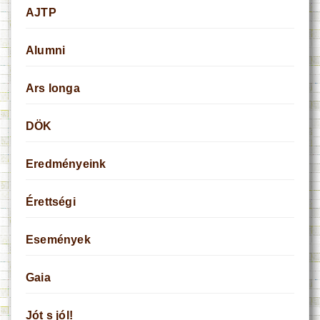
AJTP
Alumni
Ars longa
DÖK
Eredményeink
Érettségi
Események
Gaia
Jót s jól!