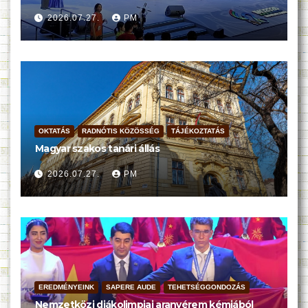
2026.07.27.
PM
OKTATÁS
RADNÓTIS KÖZÖSSÉG
TÁJÉKOZTATÁS
Magyar szakos tanári állás
2026.07.27.
PM
EREDMÉNYEINK
SAPERE AUDE
TEHETSÉGGONDOZÁS
Nemzetközi diákolimpiai aranyérem kémiából