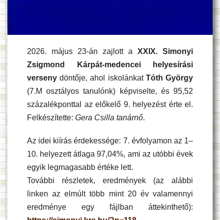
2026. május 23-án zajlott a
XXIX. Simonyi
Zsigmond Kárpát-medencei helyesírási
verseny
döntője, ahol iskolánkat
Tóth György
(7.M osztályos tanulónk) képviselte, és 95,52
százalékponttal az előkelő 9. helyezést érte el.
Felkészítette:
Gera Csilla tanárnő
.
Az idei kiírás érdekessége: 7. évfolyamon az 1–
10. helyezett átlaga 97,04%, ami az utóbbi évek
egyik legmagasabb értéke lett.
További részletek, eredmények (az alábbi
linken az elmúlt több mint 20 év valamennyi
eredménye egy fájlban áttekinthető):