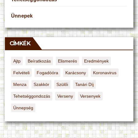
Ünnepek
CÍMKÉK
Ajtp
Beíratkozás
Elismerés
Eredmények
Felvételi
Fogadóóra
Karácsony
Koronavirus
Menza
Szakkör
Szülői
Tanári Díj
Tehetséggondozás
Verseny
Versenyek
Ünnepség