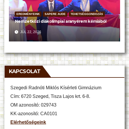
EREDMÉNYEINK
SAPERE AUDE
TEHETSÉGGONDOZÁS
Nemzetközi diákolimpiai aranyérem kémiából
JÚL 22, 2026
KAPCSOLAT
Szegedi Radnóti Miklós Kísérleti Gimnázium
Cím: 6720 Szeged, Tisza Lajos krt. 6-8.
OM azonosító: 029743
KK-azonosító: CA0101
Elérhetőségeink