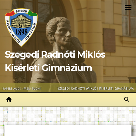
Skip
to
content
Szegedi Radnóti Miklós
Kísérleti Gimnázium