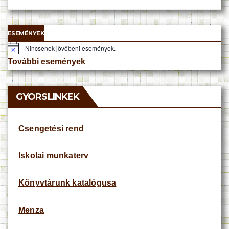
ESEMÉNYEK
Nincsenek jövőbeni események.
N
o
További események
t
i
c
e
GYORSLINKEK
Csengetési rend
Iskolai munkaterv
Könyvtárunk katalógusa
Menza