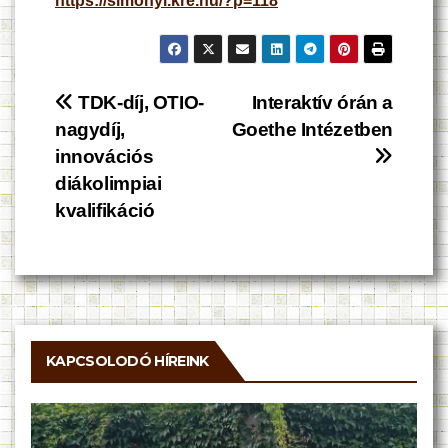
https://simonyi.kre.hu/?p=118
Bejegyzés
TDK-díj, OTIO-
Interaktív órán a
nagydíj,
Goethe Intézetben
navigáció
innovációs
diákolimpiai
kvalifikáció
KAPCSOLODÓ HÍREINK