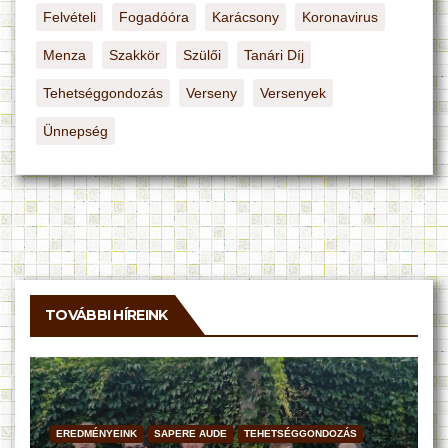
Felvételi
Fogadóóra
Karácsony
Koronavirus
Menza
Szakkör
Szülői
Tanári Díj
Tehetséggondozás
Verseny
Versenyek
Ünnepség
TOVÁBBI HÍREINK
EREDMÉNYEINK
SAPERE AUDE
TEHETSÉGGONDOZÁS