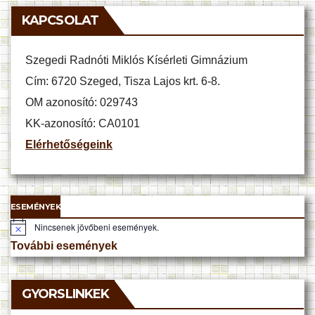
KAPCSOLAT
Szegedi Radnóti Miklós Kísérleti Gimnázium
Cím: 6720 Szeged, Tisza Lajos krt. 6-8.
OM azonosító: 029743
KK-azonosító: CA0101
Elérhetőségeink
ESEMÉNYEK
Nincsenek jövőbeni események.
N
o
További események
t
i
c
e
GYORSLINKEK