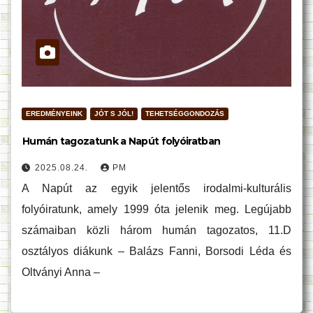
EREDMÉNYEINK
JÓT S JÓL!
TEHETSÉGGONDOZÁS
Humán tagozatunk a Napút folyóiratban
2025.08.24.
PM
A Napút az egyik jelentős irodalmi-kulturális
folyóiratunk, amely 1999 óta jelenik meg. Legújabb
számaiban közli három humán tagozatos, 11.D
osztályos diákunk – Balázs Fanni, Borsodi Léda és
Oltványi Anna –