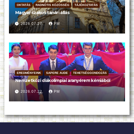
OKTATÁS
RADNÓTIS KÖZÖSSÉG
TÁJÉKOZTATÁS
Magyar szakos tanári állás
2026.07.27.
PM
EREDMÉNYEINK
SAPERE AUDE
TEHETSÉGGONDOZÁS
Nemzetközi diákolimpiai aranyérem kémiából
2026.07.22.
PM