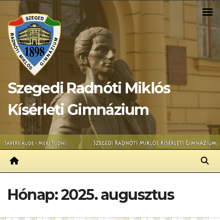
Skip
to
content
Szegedi Radnóti Miklós
Kísérleti Gimnázium
Hónap:
2025. augusztus