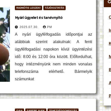
G
RADNÓTIS LESZEK!
TÁJÉKOZTATÁS
C
Nyári ügyelet és tanévnyitó
2025.07.30.
PM
I
A nyári ügyfélfogadás időpontjai az
alábbiak szerint alakulnak: A fenti
K
ügyfélfogadási napokon kívül ügyintézési
idő: 8:00 és 12:00 óra között. Előfordulhat,
hogy intézményünk nem minden vonalas
B
telefonszáma elérhető. Bármelyik
számunkat
A
P
GAIA
SAPERE AUDE
TEHETSÉGGONDOZÁS