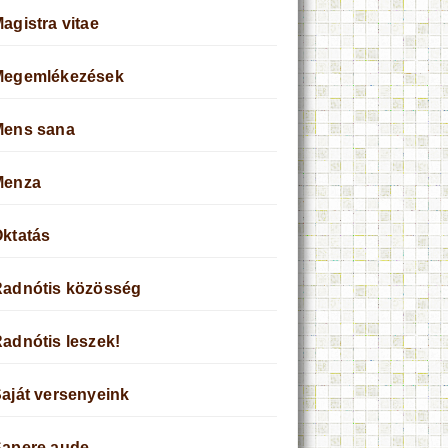
agistra vitae
Megemlékezések
Mens sana
Menza
ktatás
adnótis közösség
adnótis leszek!
aját versenyeink
apere aude