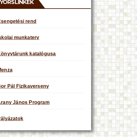
YORSLINKEK
sengetési rend
skolai munkaterv
önyvtárunk katalógusa
Menza
or Pál Fizikaverseny
rany János Program
ályázatok