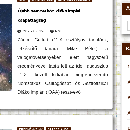
A
Újabb nemzetközi diákolimpiai
csapattagság
A
2025.07.29.
PM
Zádori Gellért (11.A osztályos tanulónk,
K
felkészítő tanára: Mike Péter) a
válogatóversenyeken elért nagyszerű
eredményével tagja lett az idei, augusztus
1
11-21. között Indiában megrendezendő
Nemzetközi Csillagászati és Asztrofizikai
Diákolimpián (IOAA) résztvevő
A
EREDMÉNYEINK
SAPERE AUDE