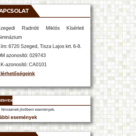
APCSOLAT
zegedi Radnóti Miklós Kísérleti
imnázium
ím: 6720 Szeged, Tisza Lajos krt. 6-8.
M azonosító: 029743
K-azonosító: CA0101
lérhetőségeink
MÉNYEK
Nincsenek jövőbeni események.
ábbi események