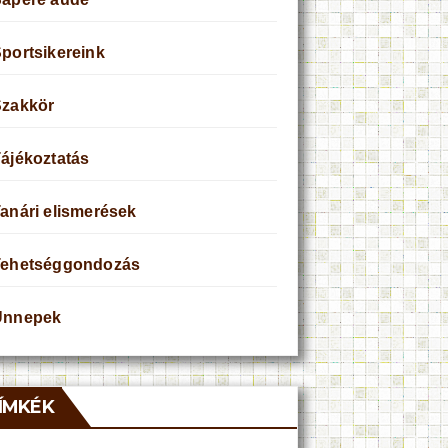
portsikereink
Szakkör
ájékoztatás
anári elismerések
Tehetséggondozás
Ünnepek
ÍMKÉK