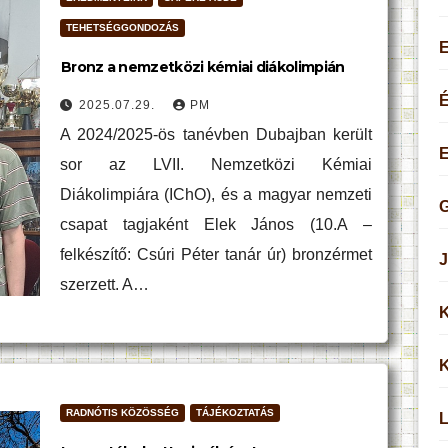
TEHETSÉGGONDOZÁS
Bronz a nemzetközi kémiai diákolimpián
É
2025.07.29.
PM
A 2024/2025-ös tanévben Dubajban került
sor az LVII. Nemzetközi Kémiai
Diákolimpiára (IChO), és a magyar nemzeti
G
csapat tagjaként Elek János (10.A –
felkészítő: Csúri Péter tanár úr) bronzérmet
J
szerzett. A…
K
K
RADNÓTIS KÖZÖSSÉG
TÁJÉKOZTATÁS
L