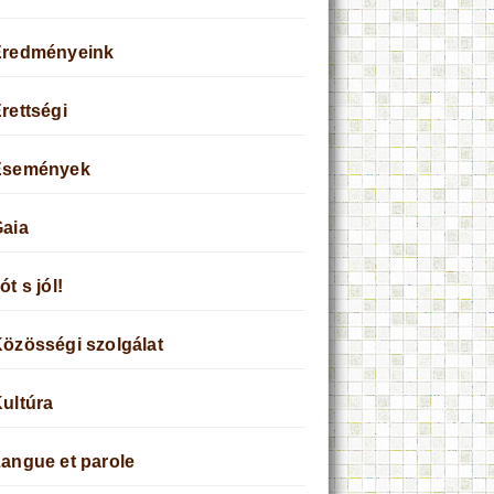
Eredményeink
rettségi
Események
aia
ót s jól!
özösségi szolgálat
ultúra
angue et parole