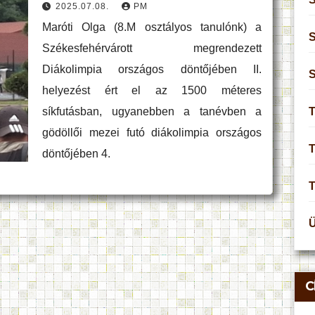
2025.07.08.
PM
Maróti Olga (8.M osztályos tanulónk) a
S
Székesfehérvárott megrendezett
Diákolimpia országos döntőjében II.
helyezést ért el az 1500 méteres
síkfutásban, ugyanebben a tanévben a
T
gödöllői mezei futó diákolimpia országos
T
döntőjében 4.
C