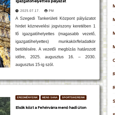
Igazgatóhelyettesi pályázat
M
2025.07.17.
PM
A Szegedi Tankerületi Központ pályázatot
hirdet köznevelési jogviszony keretében 1
fő igazgatóhelyettes (magasabb vezető,
igazgatóhelyettes) munkakör/feladatkör
betöltésére. A vezetői megbízás határozott
időre, 2025. augusztus 16. – 2030.
O
augusztus 15-ig szól.
R
R
EREDMÉNYEINK
MENS SANA
SPORTSIKEREINK
S
Elsők közt a Fehérvárra menő hadi úton
S