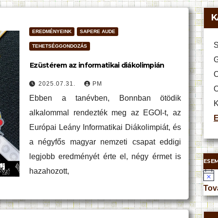
K
EREDMÉNYEINK
SAPERE AUDE
S
TEHETSÉGGONDOZÁS
G
Ezüstérem az informatikai diákolimpián
C
2025.07.31.
PM
O
Ebben a tanévben, Bonnban ötödik
K
alkalommal rendezték meg az EGOI-t, az
E
Európai Leány Informatikai Diákolimpiát, és
a négyfős magyar nemzeti csapat eddigi
legjobb eredményét érte el, négy érmet is
ESE
hazahozott,
N
o
Tov
t
i
c
e