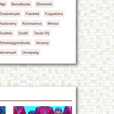
Ajtp
Beíratkozás
Elismerés
Eredmények
Felvételi
Fogadóóra
Karácsony
Koronavirus
Menza
Szakkör
Szülői
Tanári Díj
Tehetséggondozás
Verseny
Versenyek
Ünnepség