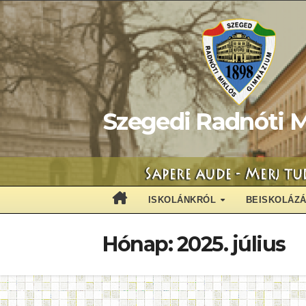
Skip
to
content
Szegedi Radnóti M
ISKOLÁNKRÓL
BEISKOLÁZ
Hónap:
2025. július