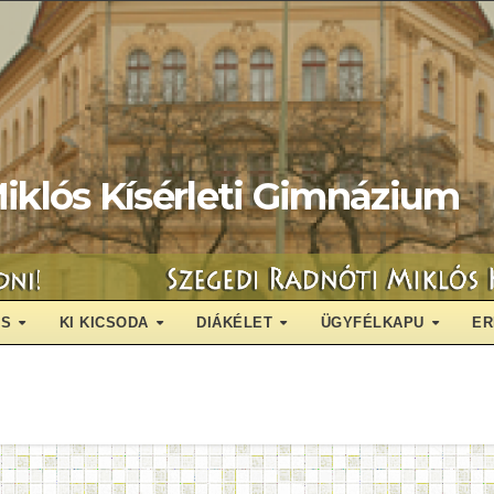
iklós Kísérleti Gimnázium
ÁS
KI KICSODA
DIÁKÉLET
ÜGYFÉLKAPU
ER