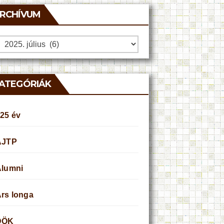
RCHÍVUM
rchívum
ATEGÓRIÁK
25 év
AJTP
Alumni
rs longa
DÖK