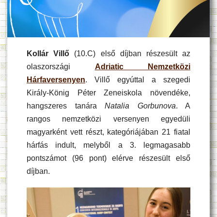
Kollár Villő
(10.C) első díjban részesült az
olaszországi
Adriatic Nemzetközi
Hárfaversenyen
. Villő egyúttal a szegedi
Király-König Péter Zeneiskola növendéke,
hangszeres tanára
Natalia Gorbunova
. A
rangos nemzetközi versenyen egyedüli
magyarként vett részt, kategóriájában 21 fiatal
hárfás indult, melyből a 3. legmagasabb
pontszámot (96 pont) elérve részesült első
díjban.