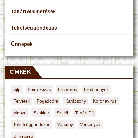
Tanári elismerések
Tehetséggondozás
Ünnepek
CÍMKÉK
Ajtp
Beíratkozás
Elismerés
Eredmények
Felvételi
Fogadóóra
Karácsony
Koronavirus
Menza
Szakkör
Szülői
Tanári Díj
Tehetséggondozás
Verseny
Versenyek
Ünnepség