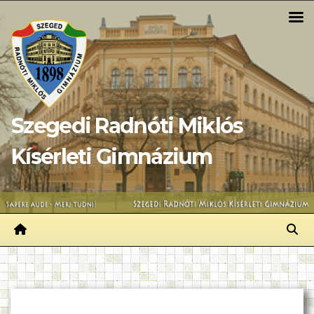
Skip
to
content
Szegedi Radnóti Miklós
Kísérleti Gimnázium