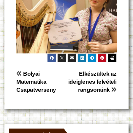
Bejegyzés
Bolyai
Elkészültek az
Matematika
ideiglenes felvételi
navigáció
Csapatverseny
rangsoraink