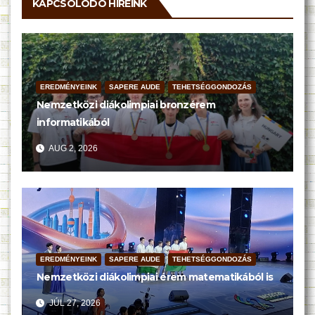
KAPCSOLODÓ HÍREINK
EREDMÉNYEINK
SAPERE AUDE
TEHETSÉGGONDOZÁS
Nemzetközi diákolimpiai bronzérem
informatikából
AUG 2, 2026
EREDMÉNYEINK
SAPERE AUDE
TEHETSÉGGONDOZÁS
Nemzetközi diákolimpiai érem matematikából is
JÚL 27, 2026