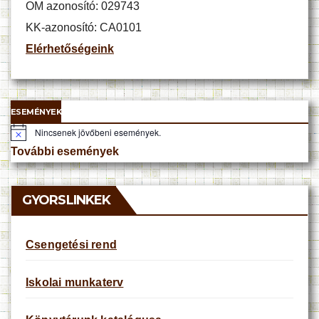
OM azonosító: 029743
KK-azonosító: CA0101
Elérhetőségeink
ESEMÉNYEK
Nincsenek jövőbeni események.
N
o
További események
t
i
c
e
GYORSLINKEK
Csengetési rend
Iskolai munkaterv