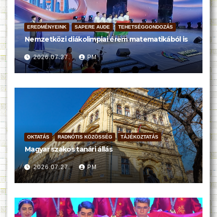
EREDMÉNYEINK
SAPERE AUDE
TEHETSÉGGONDOZÁS
Nemzetközi diákolimpiai érem matematikából is
2026.07.27.
PM
OKTATÁS
RADNÓTIS KÖZÖSSÉG
TÁJÉKOZTATÁS
Magyar szakos tanári állás
2026.07.27.
PM