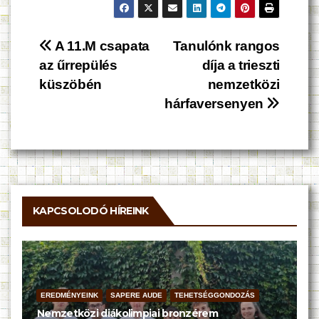
Bejegyzés
A 11.M csapata
Tanulónk rangos
az űrrepülés
díja a trieszti
navigáció
küszöbén
nemzetközi
hárfaversenyen
KAPCSOLODÓ HÍREINK
EREDMÉNYEINK
SAPERE AUDE
TEHETSÉGGONDOZÁS
Nemzetközi diákolimpiai bronzérem