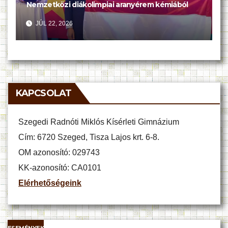
Nemzetközi diákolimpiai aranyérem kémiából
JÚL 22, 2026
KAPCSOLAT
Szegedi Radnóti Miklós Kísérleti Gimnázium
Cím: 6720 Szeged, Tisza Lajos krt. 6-8.
OM azonosító: 029743
KK-azonosító: CA0101
Elérhetőségeink