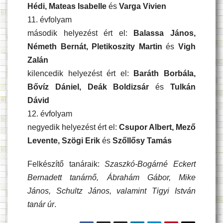
Hédi, Mateas Isabelle
és
Varga Vivien
11. évfolyam
második helyezést ért el:
Balassa János,
Németh Bernát, Pletikoszity Martin
és
Vigh
Zalán
kilencedik helyezést ért el:
Baráth Borbála,
Bővíz Dániel, Deák Boldizsár
és
Tulkán
Dávid
12. évfolyam
negyedik helyezést ért el:
Csupor Albert, Mező
Levente, Szögi Erik
és
Szőllősy Tamás
Felkészítő tanáraik:
Szaszkó-Bogárné Eckert
Bernadett tanárnő, Ábrahám Gábor, Mike
János, Schultz János, valamint Tigyi István
tanár úr
.