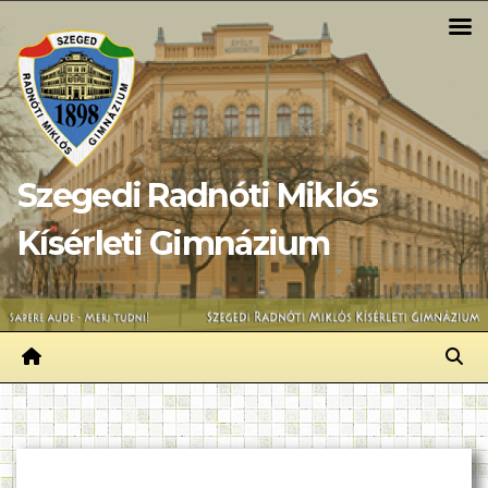
Skip
to
content
Szegedi Radnóti Miklós
Kísérleti Gimnázium