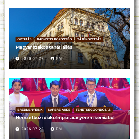
OKTATÁS
RADNÓTIS KÖZÖSSÉG
TÁJÉKOZTATÁS
Magyar szakos tanári állás
2026.07.27.
PM
EREDMÉNYEINK
SAPERE AUDE
TEHETSÉGGONDOZÁS
Nemzetközi diákolimpiai aranyérem kémiából
2026.07.22.
PM