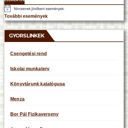
ESEMÉNYEK
Nincsenek jövőbeni események.
N
o
További események
t
i
c
e
GYORSLINKEK
Csengetési rend
Iskolai munkaterv
Könyvtárunk katalógusa
Menza
Bor Pál Fizikaverseny