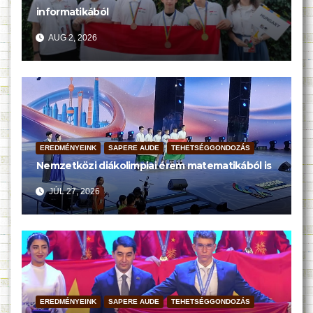
informatikából
AUG 2, 2026
EREDMÉNYEINK
SAPERE AUDE
TEHETSÉGGONDOZÁS
Nemzetközi diákolimpiai érem matematikából is
JÚL 27, 2026
EREDMÉNYEINK
SAPERE AUDE
TEHETSÉGGONDOZÁS