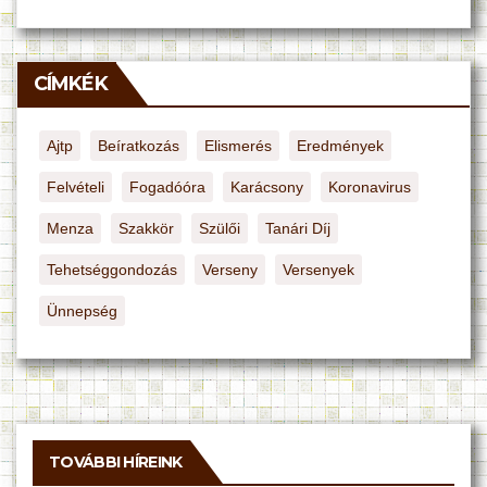
CÍMKÉK
Ajtp
Beíratkozás
Elismerés
Eredmények
Felvételi
Fogadóóra
Karácsony
Koronavirus
Menza
Szakkör
Szülői
Tanári Díj
Tehetséggondozás
Verseny
Versenyek
Ünnepség
TOVÁBBI HÍREINK