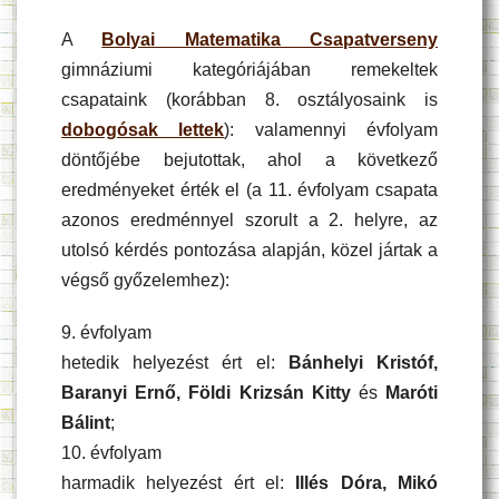
A
Bolyai Matematika Csapatverseny
gimnáziumi kategóriájában remekeltek
csapataink (korábban 8. osztályosaink is
dobogósak lettek
): valamennyi évfolyam
döntőjébe bejutottak, ahol a következő
eredményeket érték el (a 11. évfolyam csapata
azonos eredménnyel szorult a 2. helyre, az
utolsó kérdés pontozása alapján, közel jártak a
végső győzelemhez):
9. évfolyam
hetedik helyezést ért el:
Bánhelyi Kristóf,
Baranyi Ernő, Földi Krizsán Kitty
és
Maróti
Bálint
;
10. évfolyam
harmadik helyezést ért el:
Illés Dóra, Mikó