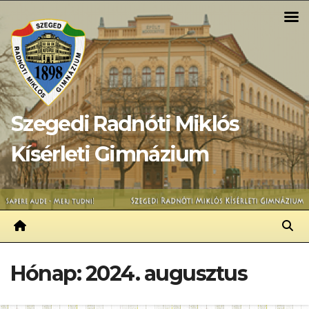
Skip
to
content
Szegedi Radnóti Miklós
Kísérleti Gimnázium
Hónap:
2024. augusztus