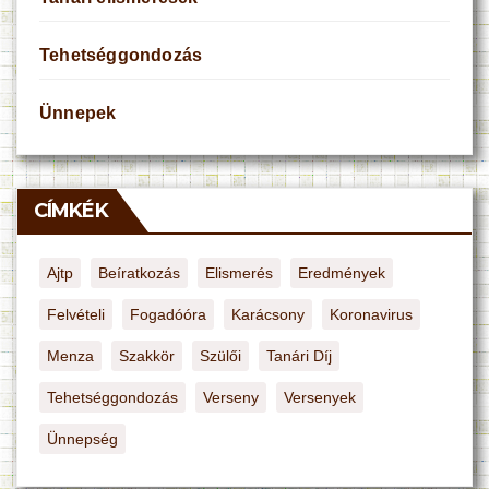
Tehetséggondozás
Ünnepek
CÍMKÉK
Ajtp
Beíratkozás
Elismerés
Eredmények
Felvételi
Fogadóóra
Karácsony
Koronavirus
Menza
Szakkör
Szülői
Tanári Díj
Tehetséggondozás
Verseny
Versenyek
Ünnepség