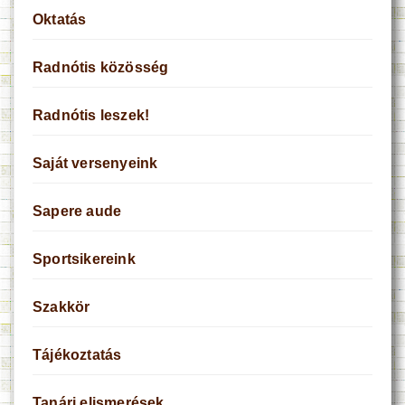
Oktatás
Radnótis közösség
Radnótis leszek!
Saját versenyeink
Sapere aude
Sportsikereink
Szakkör
Tájékoztatás
Tanári elismerések