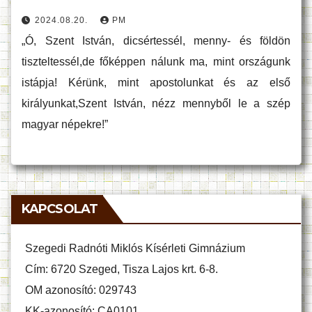
2024.08.20.
PM
„Ó, Szent István, dicsértessél, menny- és földön
tiszteltessél,de főképpen nálunk ma, mint országunk
istápja! Kérünk, mint apostolunkat és az első
királyunkat,Szent István, nézz mennyből le a szép
magyar népekre!”
KAPCSOLAT
Szegedi Radnóti Miklós Kísérleti Gimnázium
Cím: 6720 Szeged, Tisza Lajos krt. 6-8.
OM azonosító: 029743
KK-azonosító: CA0101