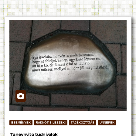
ESEMÉNYEK
RADNÓTIS LESZEK!
TÁJÉKOZTATÁS
ÜNNEPEK
Tanévnyitó tudnivalók