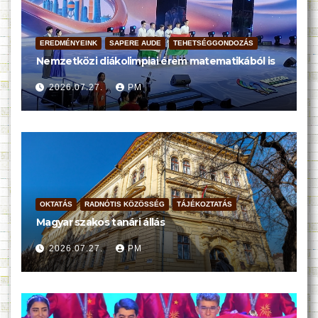
EREDMÉNYEINK
SAPERE AUDE
TEHETSÉGGONDOZÁS
Nemzetközi diákolimpiai érem matematikából is
2026.07.27.
PM
OKTATÁS
RADNÓTIS KÖZÖSSÉG
TÁJÉKOZTATÁS
Magyar szakos tanári állás
2026.07.27.
PM