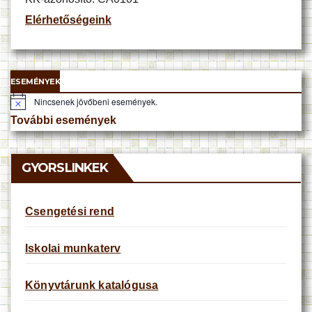
Elérhetőségeink
ESEMÉNYEK
Nincsenek jövőbeni események.
N
o
További események
t
i
c
e
GYORSLINKEK
Csengetési rend
Iskolai munkaterv
Könyvtárunk katalógusa