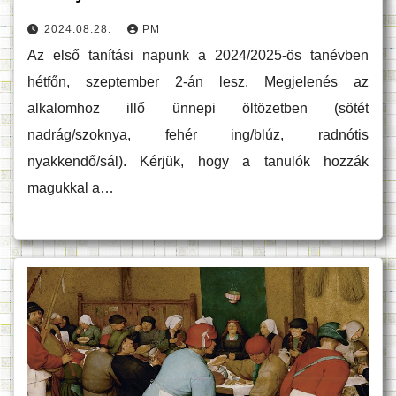
2024.08.28.
PM
Az első tanítási napunk a 2024/2025-ös tanévben
hétfőn, szeptember 2-án lesz. Megjelenés az
alkalomhoz illő ünnepi öltözetben (sötét
nadrág/szoknya, fehér ing/blúz, radnótis
nyakkendő/sál). Kérjük, hogy a tanulók hozzák
magukkal a…