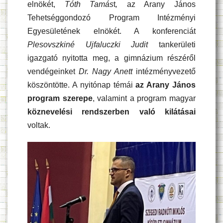
elnökét,
Tóth Tamás
t
,
az Arany János
Tehetséggondozó Program Intézményi
Egyesületének elnökét. A konferenciát
Plesovszkiné Ujfaluczki Judit
tankerületi
igazgató nyitotta meg, a gimnázium részéről
vendégeinket
Dr. Nagy Anett
intézményvezető
köszöntötte. A nyitónap témái
az Arany János
program szerepe
, valamint a program magyar
köznevelési rendszerben való kilátásai
voltak.