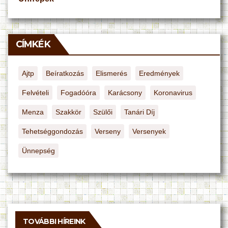
CÍMKÉK
Ajtp
Beíratkozás
Elismerés
Eredmények
Felvételi
Fogadóóra
Karácsony
Koronavirus
Menza
Szakkör
Szülői
Tanári Díj
Tehetséggondozás
Verseny
Versenyek
Ünnepség
TOVÁBBI HÍREINK