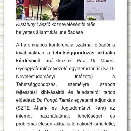
Kisfaludy László
köznevelésért felelős
helyettes államtitkár úr előadása
A háromnapos konferencia szakmai előadói a
továbbiakban
a tehetséggondozás aktuális
kérdései
ről tanácskoztak.
Prof.
Dr. Molnár
Gyöngyvér
intézetvezető egyetemi tanár (SZTE
Neveléstudományi Intézete) a
Tehetséggondozás, személyre szabott
fejlesztési kihívásairól és feladatairól tartott
előadást;
Dr. Pongó Tamás
egyetemi adjunktus
(SZTE Állam- és Jogtudományi Kara) az
internet használatának lehetőségei és
problémái élesen aktuális témakörét ismertette;