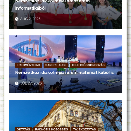
Nemzetközi diákolimpiai bronzérem
informatikából
AUG 2, 2026
EREDMÉNYEINK
SAPERE AUDE
TEHETSÉGGONDOZÁS
Nemzetközi diákolimpiai érem matematikából is
JÚL 27, 2026
OKTATÁS
RADNÓTIS KÖZÖSSÉG
TÁJÉKOZTATÁS