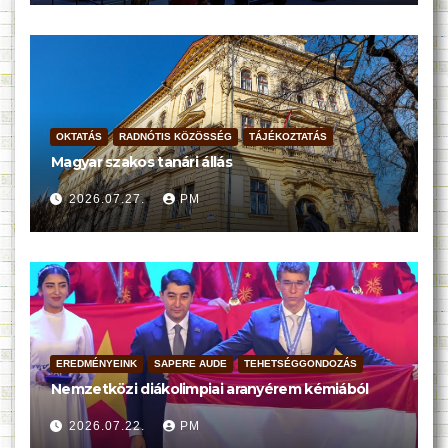
OKTATÁS
RADNÓTIS KÖZÖSSÉG
TÁJÉKOZTATÁS
Magyar szakos tanári állás
2026.07.27.
PM
EREDMÉNYEINK
SAPERE AUDE
TEHETSÉGGONDOZÁS
Nemzetközi diákolimpiai aranyérem kémiából
2026.07.22.
PM