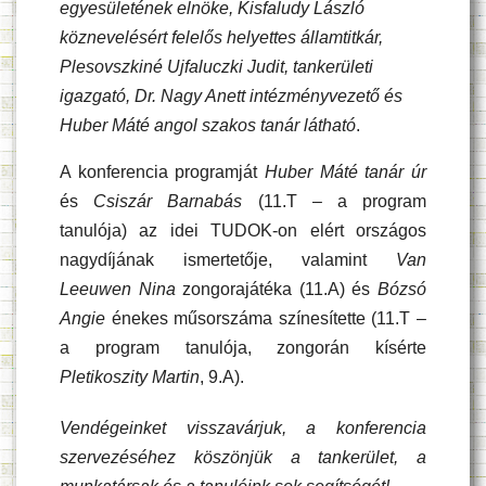
egyesületének elnöke, Kisfaludy László
köznevelésért felelős helyettes államtitkár,
Plesovszkiné Ujfaluczki Judit, tankerületi
igazgató, Dr. Nagy Anett intézményvezető
és
Huber Máté angol szakos tanár látható
.
A konferencia programját
Huber Máté tanár úr
és
Csiszár Barnabás
(11.T – a program
tanulója) az idei TUDOK-on elért országos
nagydíjának ismertetője, valamint
Van
Leeuwen Nina
zongorajátéka (11.A) és
Bózsó
Angie
énekes műsorszáma színesítette (11.T –
a program tanulója, zongorán kísérte
Pletikoszity Martin
, 9.A).
Vendégeinket visszavárjuk, a konferencia
szervezéséhez köszönjük a tankerület, a