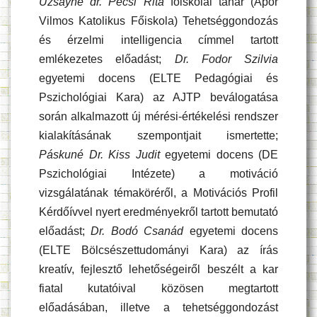
Uzsayné dr. Pécsi Rita
főiskolai tanár (Apor
Vilmos Katolikus Főiskola) Tehetséggondozás
és érzelmi intelligencia címmel tartott
emlékezetes előadást;
Dr. Fodor Szilvia
egyetemi docens (ELTE Pedagógiai és
Pszichológiai Kara) az AJTP beválogatása
során alkalmazott új mérési-értékelési rendszer
kialakításának szempontjait ismertette;
Páskuné Dr. Kiss Judit
egyetemi docens (DE
Pszichológiai Intézete) a motiváció
vizsgálatának témaköréről, a Motivációs Profil
Kérdőívvel nyert eredményekről tartott bemutató
előadást;
Dr. Bodó Csanád
egyetemi docens
(ELTE Bölcsészettudományi Kara) az írás
kreatív, fejlesztő lehetőségeiről beszélt a kar
fiatal kutatóival közösen megtartott
előadásában, illetve a tehetséggondozást