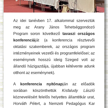
Az idei tanévben 17. alkalommal szerveztük
meg az Arany János Tehetséggondozó
Program soron következő
tavaszi országos
konferenciá
ját (a konferencia résztvevői
oktatási szakemberek, az országos program
intézményeinek vezetői és programfelelősei; az
eseménynek hosszú ideig Szeged volt az
állandó házigazdája, újabban kétévente adunk
otthont az eseménynek).
A
konferencia nyitónap
ján az előadók
sorában köszönthettük
Kisfaludy László
köznevelésért felelős helyettes államtitkár urat,
Horváth Péter
t, a Nemzeti Pedagógus Kar