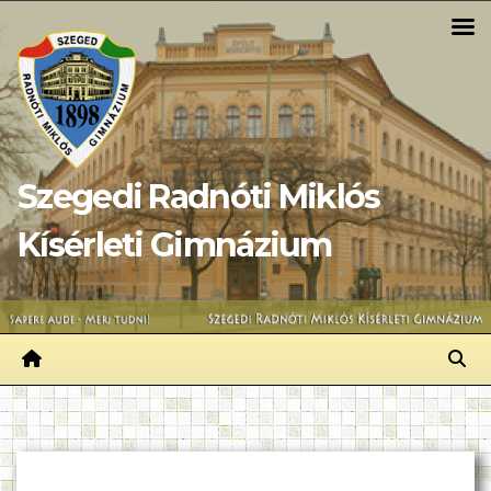
Skip
to
content
Szegedi Radnóti Miklós
Kísérleti Gimnázium