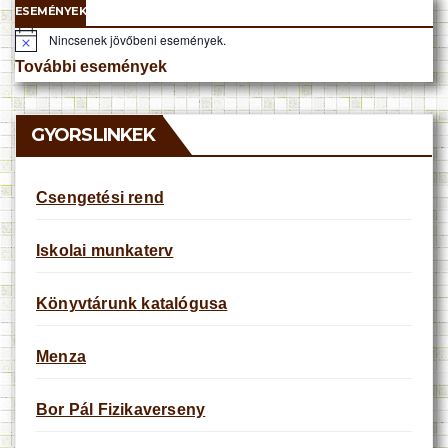
ESEMÉNYEK
Nincsenek jövőbeni események.
N
o
További események
t
i
c
e
GYORSLINKEK
Csengetési rend
Iskolai munkaterv
Könyvtárunk katalógusa
Menza
Bor Pál Fizikaverseny