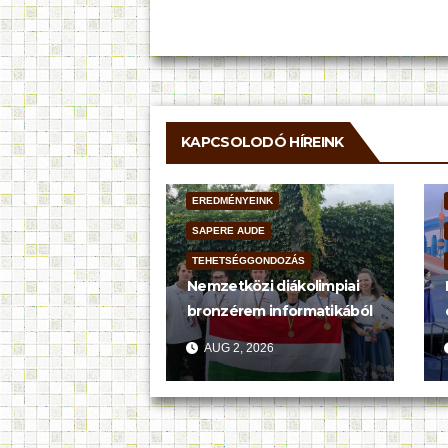
navigáció
KAPCSOLODÓ HÍREINK
EREDMÉNYEINK
SAPERE AUDE
TEHETSÉGGONDOZÁS
Nemzetközi diákolimpiai
bronzérem informatikából
AUG 2, 2026