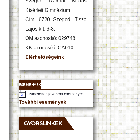
Szegedi Radnóti Miklós
Kísérleti Gimnázium
Cím: 6720 Szeged, Tisza
Lajos krt. 6-8.
OM azonosító: 029743
KK-azonosító: CA0101
Elérhetőségeink
ESEMÉNYEK
Nincsenek jövőbeni események.
N
o
További események
t
i
c
e
GYORSLINKEK