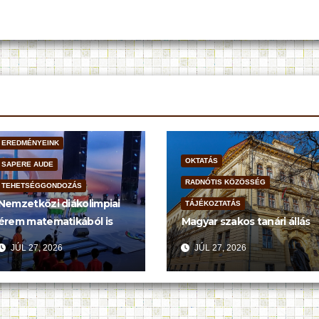
EREDMÉNYEINK
OKTATÁS
SAPERE AUDE
RADNÓTIS KÖZÖSSÉG
TEHETSÉGGONDOZÁS
Nemzetközi diákolimpiai
TÁJÉKOZTATÁS
érem matematikából is
Magyar szakos tanári állás
JÚL 27, 2026
JÚL 27, 2026