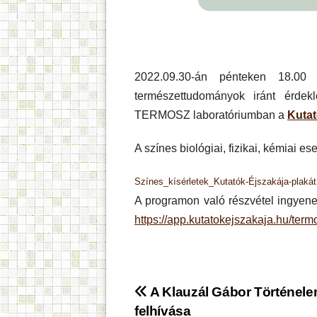
2022.09.30-án pénteken 18.00 
természettudományok iránt érdekl
TERMOSZ laboratóriumban a
Kutat
A színes biológiai, fizikai, kémiai e
Színes_kísérletek_Kutatók-Éjszakája-plakát
A programon való részvétel ingyenes
https://app.kutatokejszakaja.hu/ter
Bejegyzés
A Klauzál Gábor Történel
felhívása