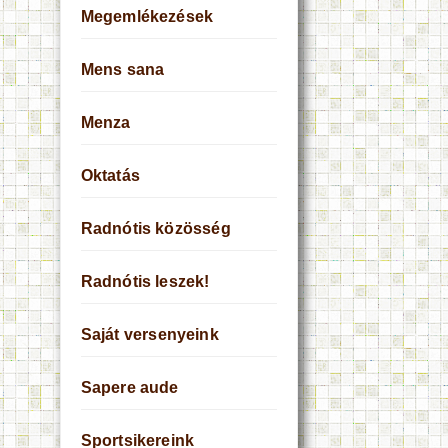
Megemlékezések
Mens sana
Menza
Oktatás
Radnótis közösség
Radnótis leszek!
Saját versenyeink
Sapere aude
Sportsikereink