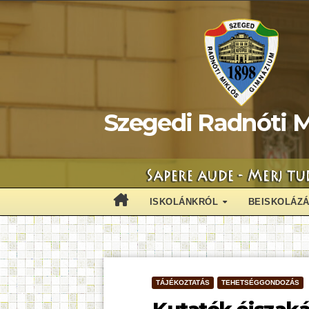
Skip
to
content
Szegedi Radnóti M
ISKOLÁNKRÓL
BEISKOLÁZ
TÁJÉKOZTATÁS
TEHETSÉGGONDOZÁS