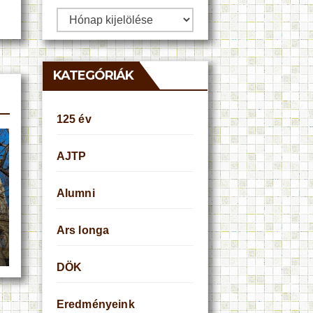
Archívum
KATEGÓRIÁK
125 év
AJTP
Alumni
Ars longa
DÖK
Eredményeink