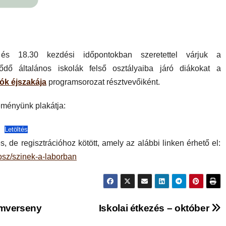
és 18.30 kezdési időpontokban szeretettel várjuk a
ődő általános iskolák felső osztályaiba járó diákokat a
ók éjszakája
programsorozat résztvevőiként.
seményünk plakátja:
Letöltés
, de regisztrációhoz kötött, amely az alábbi linken érhető el:
mosz/szinek-a-laborban
emverseny
Iskolai étkezés – október