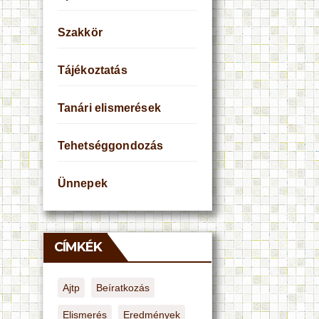
Szakkör
Tájékoztatás
Tanári elismerések
Tehetséggondozás
Ünnepek
CÍMKÉK
Ajtp
Beíratkozás
Elismerés
Eredmények