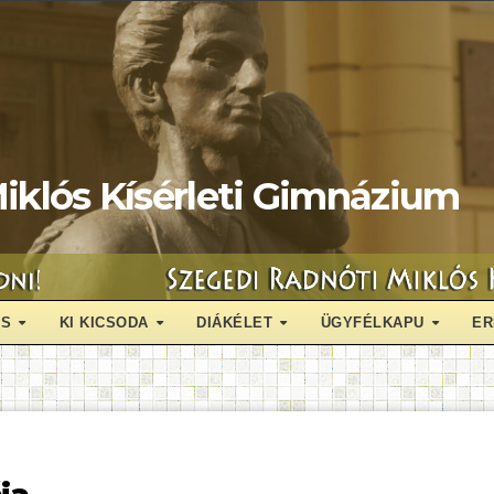
iklós Kísérleti Gimnázium
ÁS
KI KICSODA
DIÁKÉLET
ÜGYFÉLKAPU
ER