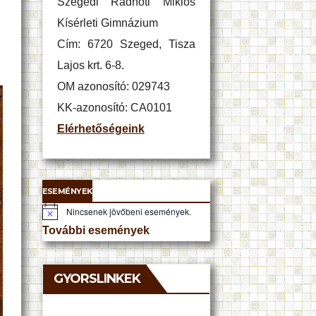
Szegedi Radnóti Miklós
Kísérleti Gimnázium
Cím: 6720 Szeged, Tisza
Lajos krt. 6-8.
OM azonosító: 029743
KK-azonosító: CA0101
Elérhetőségeink
ESEMÉNYEK
Nincsenek jövőbeni események.
N
o
További események
t
i
c
e
GYORSLINKEK