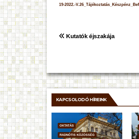
19-2022.-V.26_Tájékoztatás_Készpénz_Bef
Bejegyzés
Kutatók éjszakája
navigáció
KAPCSOLODÓ HÍREINK
OKTATÁS
RADNÓTIS KÖZÖSSÉG