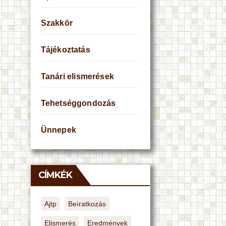
Szakkör
Tájékoztatás
Tanári elismerések
Tehetséggondozás
Ünnepek
CÍMKÉK
Ajtp
Beíratkozás
Elismerés
Eredmények