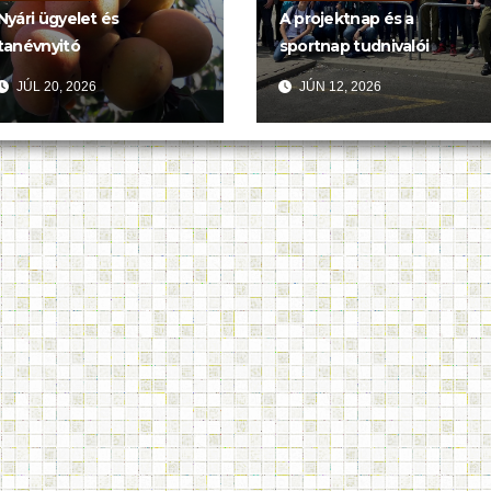
Nyári ügyelet és
A projektnap és a
tanévnyitó
sportnap tudnivalói
JÚL 20, 2026
JÚN 12, 2026