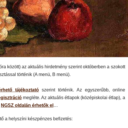
óra között) az aktuális hirdetmény szerint októberben a szokott
asztással történik (A menü, B menü).
érhető tájékoztató
szerint történik. Az egyszerűbb, online
gisztráció
megléte. Az aktuális étlapok (középiskolai étlap), a
z
NGSZ oldalán érhetők el
…
tő a helyszíni készpénzes befizetés: