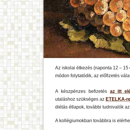
Az iskolai étkezés (naponta 12 – 15 
módon folytatódik, az előfizetés vál
A készpénzes befizetés
az itt el
utaláshoz szükséges az
ETELKA-re
diétás étlapok, további tudnivalók a
A kollégiumokban továbbra is elérhe