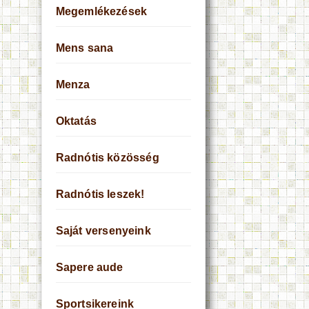
Megemlékezések
Mens sana
Menza
Oktatás
Radnótis közösség
Radnótis leszek!
Saját versenyeink
Sapere aude
Sportsikereink