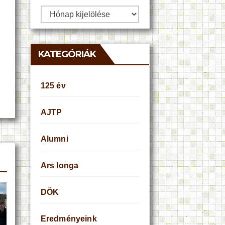
Archívum
KATEGÓRIÁK
125 év
AJTP
Alumni
Ars longa
DÖK
Eredményeink