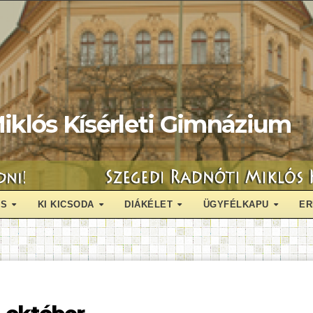
iklós Kísérleti Gimnázium
ÁS
KI KICSODA
DIÁKÉLET
ÜGYFÉLKAPU
ER