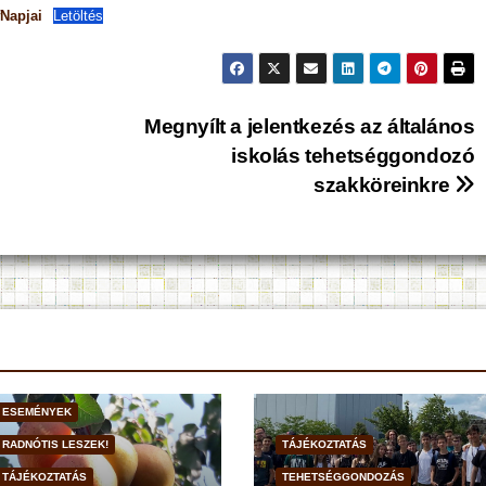
Napjai
Letöltés
Megnyílt a jelentkezés az általános
iskolás tehetséggondozó
szakköreinkre
ESEMÉNYEK
RADNÓTIS LESZEK!
TÁJÉKOZTATÁS
TÁJÉKOZTATÁS
TEHETSÉGGONDOZÁS