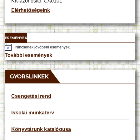
KK-azonosító: CA0101
Elérhetőségeink
ESEMÉNYEK
Nincsenek jövőbeni események.
N
o
További események
t
i
c
e
GYORSLINKEK
Csengetési rend
Iskolai munkaterv
Könyvtárunk katalógusa