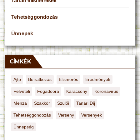
Tanári elismerések
Tehetséggondozás
Ünnepek
CÍMKÉK
Ajtp
Beíratkozás
Elismerés
Eredmények
Felvételi
Fogadóóra
Karácsony
Koronavirus
Menza
Szakkör
Szülői
Tanári Díj
Tehetséggondozás
Verseny
Versenyek
Ünnepség