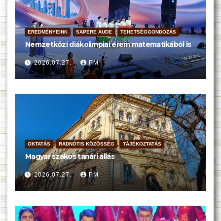
EREDMÉNYEINK
SAPERE AUDE
TEHETSÉGGONDOZÁS
Nemzetközi diákolimpiai érem matematikából is
2026.07.27.
PM
OKTATÁS
RADNÓTIS KÖZÖSSÉG
TÁJÉKOZTATÁS
Magyar szakos tanári állás
2026.07.27.
PM