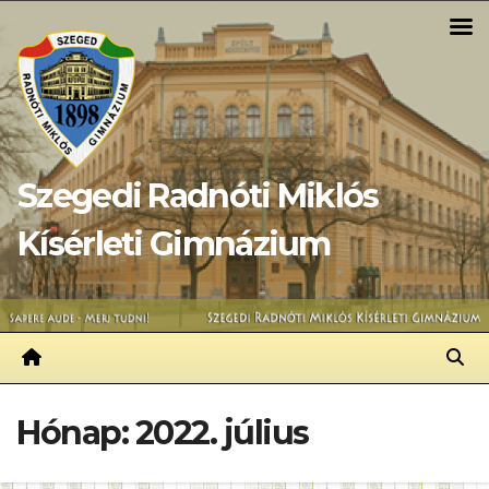
Skip
to
content
Szegedi Radnóti Miklós
Kísérleti Gimnázium
Hónap:
2022. július