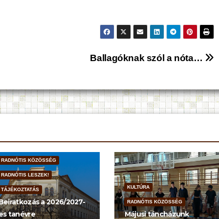
Ballagóknak szól a nóta…
RADNÓTIS KÖZÖSSÉG
RADNÓTIS LESZEK!
KULTÚRA
TÁJÉKOZTATÁS
Beiratkozás a 2026/2027-
RADNÓTIS KÖZÖSSÉG
es tanévre
Májusi táncházunk