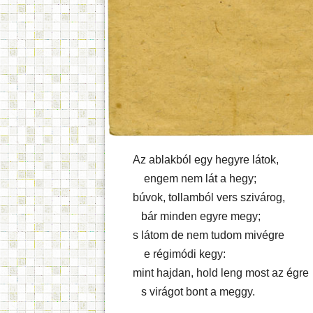
Az ablakból egy hegyre látok,
engem nem lát a hegy;
búvok, tollamból vers szivárog,
bár minden egyre megy;
s látom de nem tudom mivégre
e régimódi kegy:
mint hajdan, hold leng most az égre
s virágot bont a meggy.