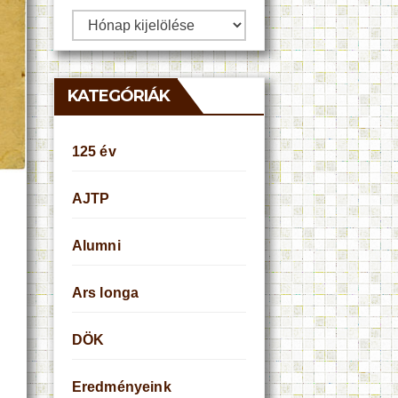
Archívum
KATEGÓRIÁK
125 év
AJTP
Alumni
Ars longa
DÖK
Eredményeink