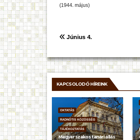
(1944. május)
Bejegyzés
Június 4.
navigáció
KAPCSOLODÓ HÍREINK
OKTATÁS
RADNÓTIS KÖZÖSSÉG
TÁJÉKOZTATÁS
Magyar szakos tanári állás