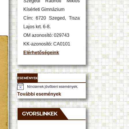
Szegedi Radnóti Miklós
Kísérleti Gimnázium
Cím: 6720 Szeged, Tisza
Lajos krt. 6-8.
OM azonosító: 029743
KK-azonosító: CA0101
Elérhetőségeink
ESEMÉNYEK
Nincsenek jövőbeni események.
N
o
További események
t
i
c
e
GYORSLINKEK