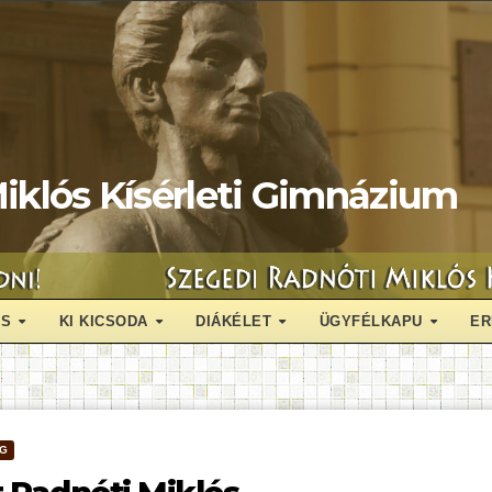
iklós Kísérleti Gimnázium
ÁS
KI KICSODA
DIÁKÉLET
ÜGYFÉLKAPU
ER
ÉG