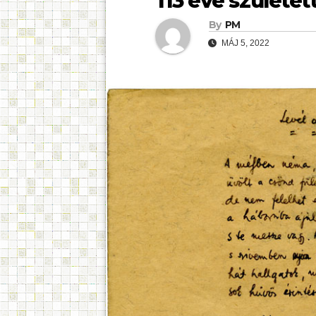
113 éve születet
By
PM
MÁJ 5, 2022