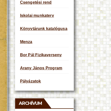
Csengetési rend
Iskolai munkaterv
Könyvtárunk katalógusa
Menza
Bor Pál Fizikaverseny
Arany János Program
Pályázatok
ARCHÍVUM