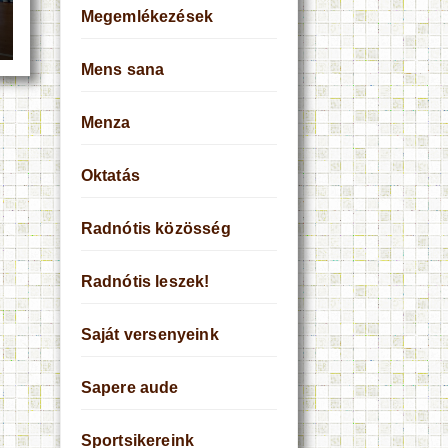
Megemlékezések
Mens sana
Menza
Oktatás
Radnótis közösség
Radnótis leszek!
Saját versenyeink
Sapere aude
Sportsikereink