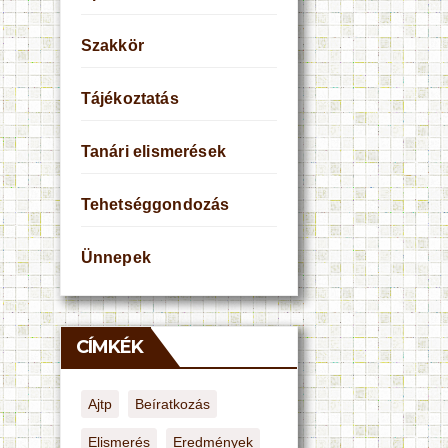
Szakkör
Tájékoztatás
Tanári elismerések
Tehetséggondozás
Ünnepek
CÍMKÉK
Ajtp
Beíratkozás
Elismerés
Eredmények