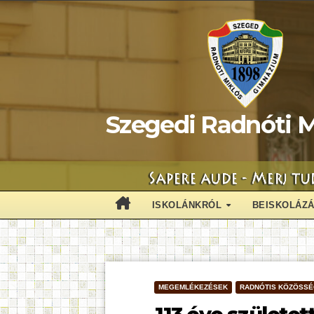
Skip
to
content
Szegedi Radnóti M
ISKOLÁNKRÓL
BEISKOLÁZ
MEGEMLÉKEZÉSEK
RADNÓTIS KÖZÖSS