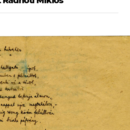
t Radnóti Miklós