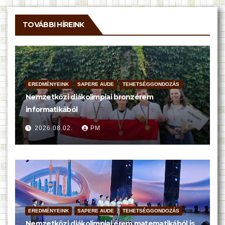
TOVÁBBI HÍREINK
EREDMÉNYEINK
SAPERE AUDE
TEHETSÉGGONDOZÁS
Nemzetközi diákolimpiai bronzérem
informatikából
2026.08.02.
PM
EREDMÉNYEINK
SAPERE AUDE
TEHETSÉGGONDOZÁS
Nemzetközi diákolimpiai érem matematikából is