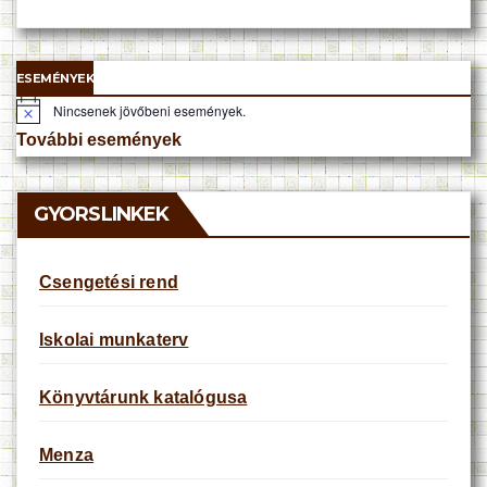
ESEMÉNYEK
Nincsenek jövőbeni események.
N
o
További események
t
i
c
e
GYORSLINKEK
Csengetési rend
Iskolai munkaterv
Könyvtárunk katalógusa
Menza