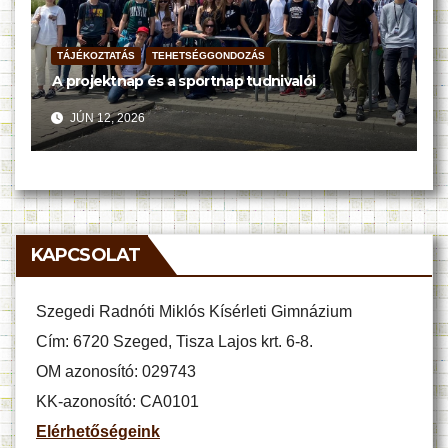
TÁJÉKOZTATÁS
TEHETSÉGGONDOZÁS
A projektnap és a sportnap tudnivalói
JÚN 12, 2026
KAPCSOLAT
Szegedi Radnóti Miklós Kísérleti Gimnázium
Cím: 6720 Szeged, Tisza Lajos krt. 6-8.
OM azonosító: 029743
KK-azonosító: CA0101
Elérhetőségeink