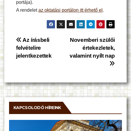
portája).
A rendelet
az oktatási portálon itt érhető el
.
Bejegyzés
Az írásbeli
Novemberi szülői
felvételire
értekezletek,
navigáció
jelentkezettek
valamint nyílt nap
KAPCSOLODÓ HÍREINK