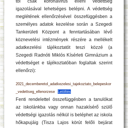
től csak koronavírus elleni védettség
igazolásával lehetséges belépni. A védettség
meglétének ellenőrzésével összefüggésben a
személyes adatok kezelése során a Szegedi
Tankerületi Központ a fenntartásában lévő
köznevelési intézmények részére a mellékelt
adatkezelési tájékoztatót teszi közzé (a
Szegedi Radnóti Miklós Kísérleti Gimnázium a
védettséget e tájékoztatóban foglaltak szerint
ellenőrzi):
2021_decemberetol_adatkezelesi_tajekoztato_belepeskor
_vedettseg_ellenorzese
Letöltés
Fenti rendelettel összefüggésben a tanulókat
az iskolánkba vagy onnan hazakísérő szülő
védettségi igazolás nélkül is beléphet az iskola
hőkapujáig (Tisza Lajos körút felőli bejárat