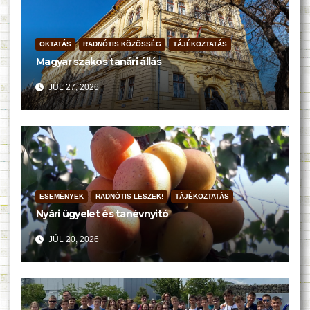
OKTATÁS
RADNÓTIS KÖZÖSSÉG
TÁJÉKOZTATÁS
Magyar szakos tanári állás
JÚL 27, 2026
ESEMÉNYEK
RADNÓTIS LESZEK!
TÁJÉKOZTATÁS
Nyári ügyelet és tanévnyitó
JÚL 20, 2026