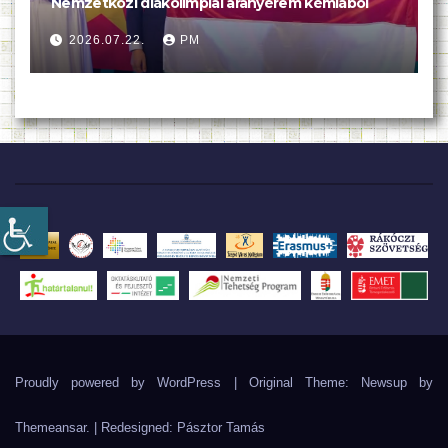
Nemzetközi diákolimpiai aranyérem kémiából
2026.07.22.
PM
Proudly powered by WordPress
|
Original Theme: Newsup by
Themeansar
. | Redesigned:
Pásztor Tamás