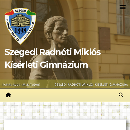
Skip
to
content
Szegedi Radnóti Miklós
Kísérleti Gimnázium