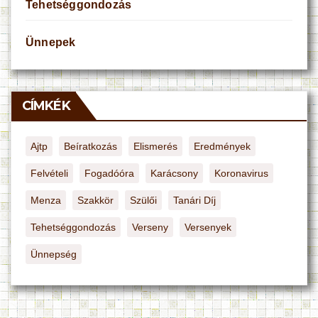
Tehetséggondozás
Ünnepek
CÍMKÉK
Ajtp
Beíratkozás
Elismerés
Eredmények
Felvételi
Fogadóóra
Karácsony
Koronavirus
Menza
Szakkör
Szülői
Tanári Díj
Tehetséggondozás
Verseny
Versenyek
Ünnepség