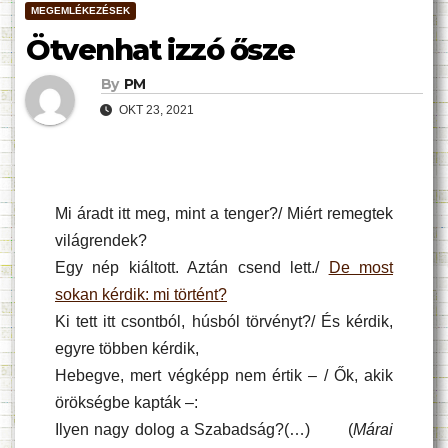
MEGEMLÉKEZÉSEK
Ötvenhat izzó ősze
By
PM
OKT 23, 2021
Mi áradt itt meg, mint a tenger?/ Miért remegtek
világrendek?
Egy nép kiáltott. Aztán csend lett./
De most
sokan kérdik: mi történt?
Ki tett itt csontból, húsból törvényt?/ És kérdik,
egyre többen kérdik,
Hebegve, mert végképp nem értik – / Ők, akik
örökségbe kapták –:
Ilyen nagy dolog a Szabadság?(…) (
Márai