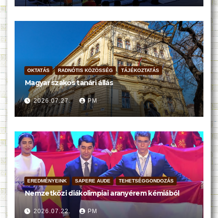
OKTATÁS
RADNÓTIS KÖZÖSSÉG
TÁJÉKOZTATÁS
Magyar szakos tanári állás
2026.07.27.
PM
EREDMÉNYEINK
SAPERE AUDE
TEHETSÉGGONDOZÁS
Nemzetközi diákolimpiai aranyérem kémiából
2026.07.22.
PM