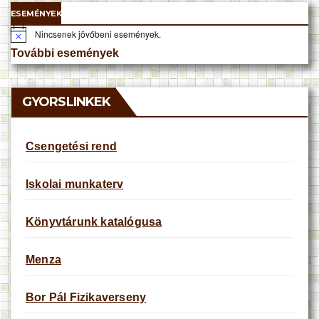
ESEMÉNYEK
Nincsenek jövőbeni események.
N
o
További események
t
i
c
e
GYORSLINKEK
Csengetési rend
Iskolai munkaterv
Könyvtárunk katalógusa
Menza
Bor Pál Fizikaverseny