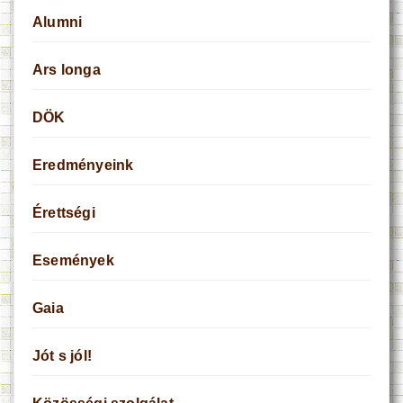
Alumni
Ars longa
DÖK
Eredményeink
Érettségi
Események
Gaia
Jót s jól!