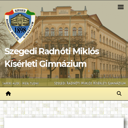
Skip
to
content
Szegedi Radnóti Miklós
Kísérleti Gimnázium