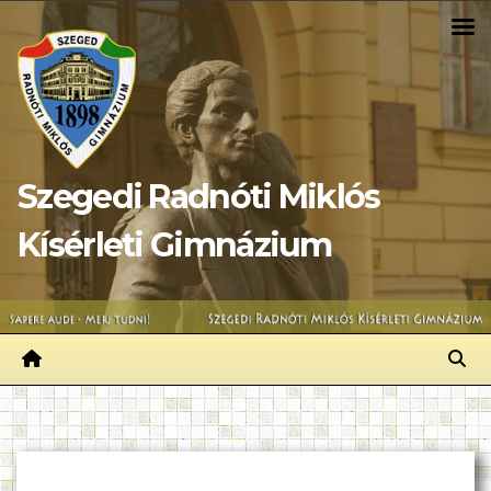
Skip
to
content
Szegedi Radnóti Miklós
Kísérleti Gimnázium