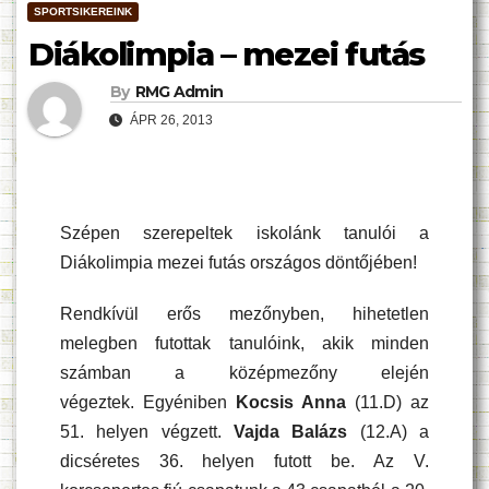
SPORTSIKEREINK
Diákolimpia – mezei futás
By
RMG Admin
ÁPR 26, 2013
Szépen szerepeltek iskolánk tanulói a
Diákolimpia mezei futás országos döntőjében!
Rendkívül erős mezőnyben, hihetetlen
melegben futottak tanulóink, akik minden
számban a középmezőny elején
végeztek. Egyéniben
Kocsis Anna
(11.D) az
51. helyen végzett.
Vajda Balázs
(12.A) a
dicséretes 36. helyen futott be. Az V.