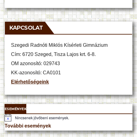
KAPCSOLAT
Szegedi Radnóti Miklós Kísérleti Gimnázium
Cím: 6720 Szeged, Tisza Lajos krt. 6-8.
OM azonosító: 029743
KK-azonosító: CA0101
Elérhetőségeink
ESEMÉNYEK
Nincsenek jövőbeni események.
N
o
További események
t
i