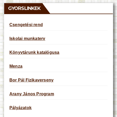
c
e
GYORSLINKEK
Csengetési rend
Iskolai munkaterv
Könyvtárunk katalógusa
Menza
Bor Pál Fizikaverseny
Arany János Program
Pályázatok