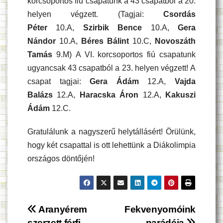
korcsoportos fiú csapatunk a 43 csapatból a 20.
helyen végzett. (Tagjai:
Csordás
Péter
10.A,
Szirbik Bence
10.A,
Gera
Nándor
10.A,
Béres Bálint
10.C,
Novoszáth
Tamás
9.M) A VI. korcsoportos fiú csapatunk
ugyancsak 43 csapatból a 23. helyen végzett! A
csapat tagjai:
Gera Ádám
12.A,
Vajda
Balázs
12.A,
Haracska Áron
12.A,
Kakuszi
Ádám
12.C.
Gratulálunk a nagyszerű helytállásért! Örülünk,
hogy két csapattal is ott lehettünk a Diákolimpia
országos döntőjén!
Bejegyzés
Aranyérem
Fekvenyomóink
szerzett férfi
parádéja