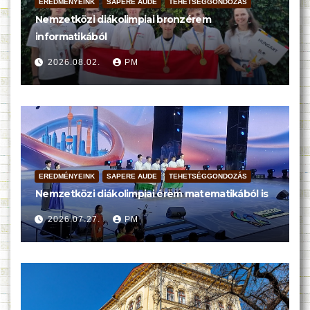
EREDMÉNYEINK
SAPERE AUDE
TEHETSÉGGONDOZÁS
Nemzetközi diákolimpiai bronzérem
informatikából
2026.08.02.
PM
EREDMÉNYEINK
SAPERE AUDE
TEHETSÉGGONDOZÁS
Nemzetközi diákolimpiai érem matematikából is
2026.07.27.
PM