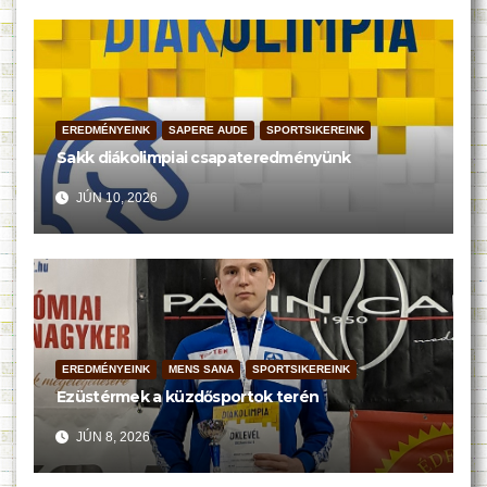
EREDMÉNYEINK
SAPERE AUDE
SPORTSIKEREINK
Sakk diákolimpiai csapateredményünk
JÚN 10, 2026
EREDMÉNYEINK
MENS SANA
SPORTSIKEREINK
Ezüstérmek a küzdősportok terén
JÚN 8, 2026