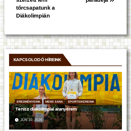
navigáció
tőrcsapatunk a
Diákolimpián
KAPCSOLODÓ HÍREINK
EREDMÉNYEINK
MENS SANA
SPORTSIKEREINK
Tenisz diákolimpiai aranyérem
JÚN 10, 2026