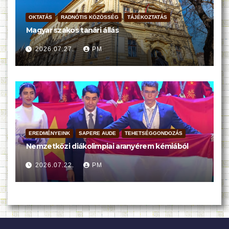
OKTATÁS
RADNÓTIS KÖZÖSSÉG
TÁJÉKOZTATÁS
Magyar szakos tanári állás
2026.07.27.
PM
EREDMÉNYEINK
SAPERE AUDE
TEHETSÉGGONDOZÁS
Nemzetközi diákolimpiai aranyérem kémiából
2026.07.22.
PM