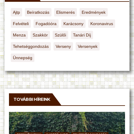
Ajtp
Beíratkozás
Elismerés
Eredmények
Felvételi
Fogadóóra
Karácsony
Koronavirus
Menza
Szakkör
Szülői
Tanári Díj
Tehetséggondozás
Verseny
Versenyek
Ünnepség
TOVÁBBI HÍREINK