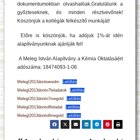
dokumentumokban olvashatóak.Gratulálunk a
győzteseknek, és minden résztvevőnek!
Köszönjük a kollégák felkészítő munkáját!
Előre is köszönjük, ha adójuk 1%-át idén
alapítványunknak ajánlják fel!
A Meleg István Alapítvány a Kémia Oktatásáért
adószáma: 18474093-1-06
MelegI2013dontoeredm
Letöltés
MelegI2013donto7feladatok
Letöltés
MelegI2013donto7megold
Letöltés
MelegI2013donto8feladat
Letöltés
MelegI2013donto8megold
Letöltés