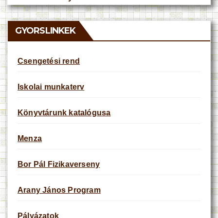
t
i
c
e
GYORSLINKEK
Csengetési rend
Iskolai munkaterv
Könyvtárunk katalógusa
Menza
Bor Pál Fizikaverseny
Arany János Program
Pályázatok