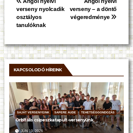
Bejegyzés
Angol nyelvi
Angol nyelvi
verseny nyolcadik
verseny – a döntő
navigáció
osztályos
végeredménye
tanulóknak
KAPCSOLODÓ HÍREINK
SAJÁT VERSENYEINK
SAPERE AUDE
TEHETSÉGGONDOZÁS
Orbitális csipeszkatapult-versenyünk
JÚN 10, 2026