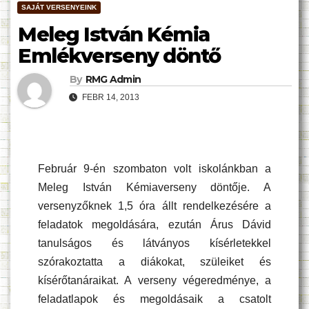
SAJÁT VERSENYEINK
Meleg István Kémia
Emlékverseny döntő
By
RMG Admin
FEBR 14, 2013
Február 9-én szombaton volt iskolánkban a
Meleg István Kémiaverseny döntője. A
versenyzőknek 1,5 óra állt rendelkezésére a
feladatok megoldására, ezután Árus Dávid
tanulságos és látványos kísérletekkel
szórakoztatta a diákokat, szüleiket és
kísérőtanáraikat. A verseny végeredménye, a
feladatlapok és megoldásaik a csatolt