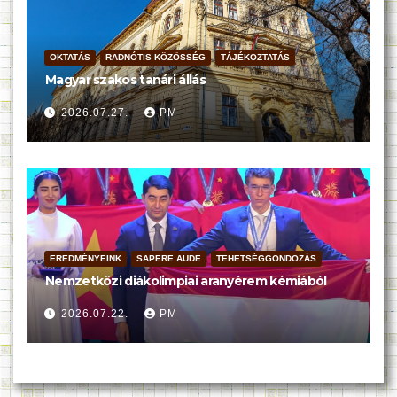
OKTATÁS
RADNÓTIS KÖZÖSSÉG
TÁJÉKOZTATÁS
Magyar szakos tanári állás
2026.07.27.
PM
EREDMÉNYEINK
SAPERE AUDE
TEHETSÉGGONDOZÁS
Nemzetközi diákolimpiai aranyérem kémiából
2026.07.22.
PM