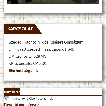
KAPCSOLAT
Szegedi Radnóti Miklós Kísérleti Gimnázium
Cím: 6720 Szeged, Tisza Lajos krt. 6-8.
OM azonosító: 029743
KK-azonosító: CA0101
Elérhetőségeink
ESEMÉNYEK
Nincsenek jövőbeni események.
N
o
További események