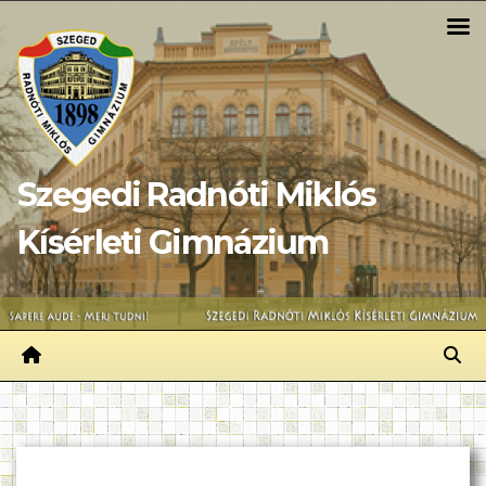
Skip
to
content
Szegedi Radnóti Miklós
Kísérleti Gimnázium