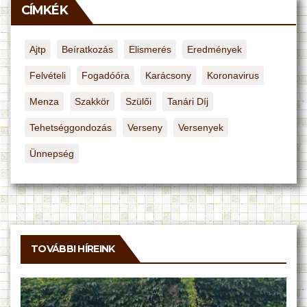
CÍMKÉK
Ajtp
Beíratkozás
Elismerés
Eredmények
Felvételi
Fogadóóra
Karácsony
Koronavirus
Menza
Szakkör
Szülői
Tanári Díj
Tehetséggondozás
Verseny
Versenyek
Ünnepség
TOVÁBBI HÍREINK