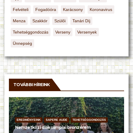
Felvételi
Fogadóóra
Karácsony
Koronavirus
Menza
Szakkör
Szülői
Tanári Díj
Tehetséggondozás
Verseny
Versenyek
Ünnepség
TOVÁBBI HÍREINK
EREDMÉNYEINK
SAPERE AUDE
TEHETSÉGGONDOZÁS
Nemzetközi diákolimpiai bronzérem