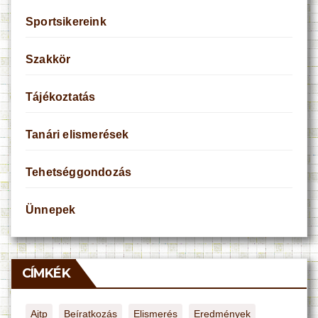
Sportsikereink
Szakkör
Tájékoztatás
Tanári elismerések
Tehetséggondozás
Ünnepek
CÍMKÉK
Ajtp
Beíratkozás
Elismerés
Eredmények