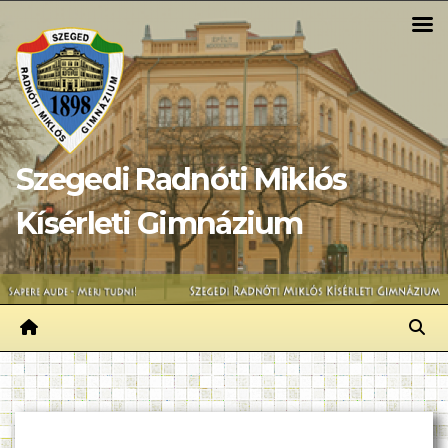
Skip
to
content
Szegedi Radnóti Miklós
Kísérleti Gimnázium