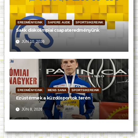
EREDMÉNYEINK
SAPERE AUDE
SPORTSIKEREINK
Sakk diákolimpiai csapateredményünk
JÚN 10, 2026
EREDMÉNYEINK
MENS SANA
SPORTSIKEREINK
Ezüstérmek a küzdősportok terén
JÚN 8, 2026