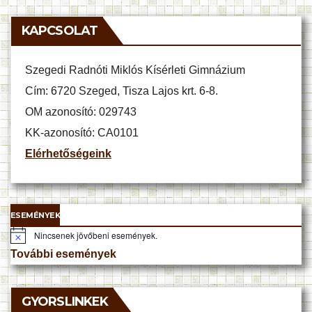
KAPCSOLAT
Szegedi Radnóti Miklós Kísérleti Gimnázium
Cím: 6720 Szeged, Tisza Lajos krt. 6-8.
OM azonosító: 029743
KK-azonosító: CA0101
Elérhetőségeink
ESEMÉNYEK
Nincsenek jövőbeni események.
N
o
További események
t
i
c
e
GYORSLINKEK