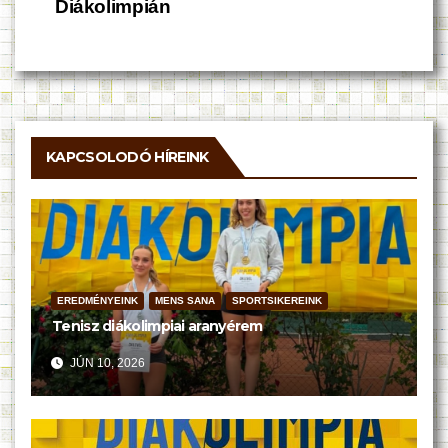
navigáció
Diákolimpián
KAPCSOLODÓ HÍREINK
EREDMÉNYEINK
MENS SANA
SPORTSIKEREINK
Tenisz diákolimpiai aranyérem
JÚN 10, 2026