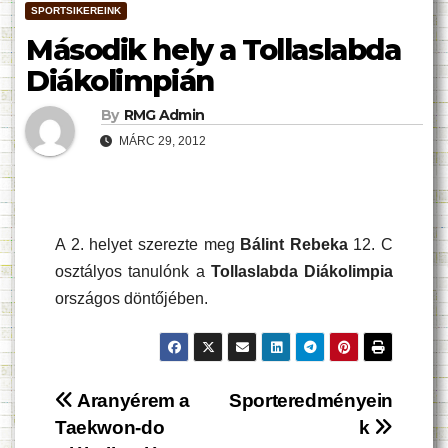
SPORTSIKEREINK
Második hely a Tollaslabda
Diákolimpián
By
RMG Admin
MÁRC 29, 2012
A 2. helyet szerezte meg
Bálint Rebeka
12. C
osztályos tanulónk a
Tollaslabda Diákolimpia
országos döntőjében.
Bejegyzés
Aranyérem a
Sporteredményein
Taekwon-do
k