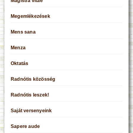
Magistra vitae
Megemlékezések
Mens sana
Menza
Oktatás
Radnótis közösség
Radnótis leszek!
Saját versenyeink
Sapere aude