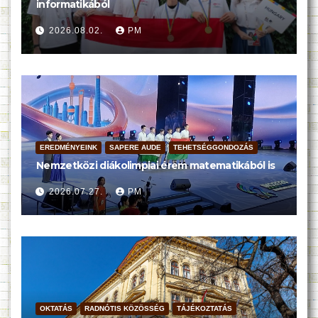
informatikából
2026.08.02.
PM
EREDMÉNYEINK
SAPERE AUDE
TEHETSÉGGONDOZÁS
Nemzetközi diákolimpiai érem matematikából is
2026.07.27.
PM
OKTATÁS
RADNÓTIS KÖZÖSSÉG
TÁJÉKOZTATÁS