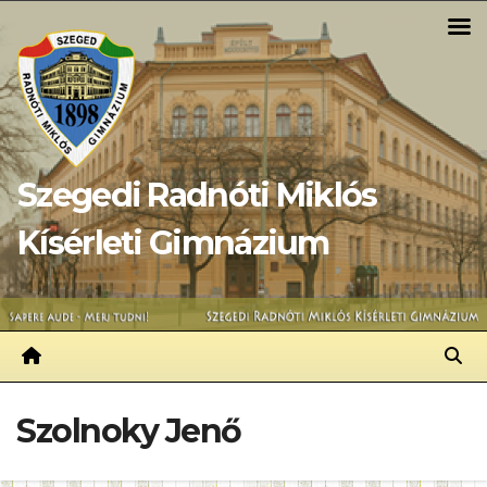
Skip
to
content
Szegedi Radnóti Miklós
Kísérleti Gimnázium
Szolnoky Jenő