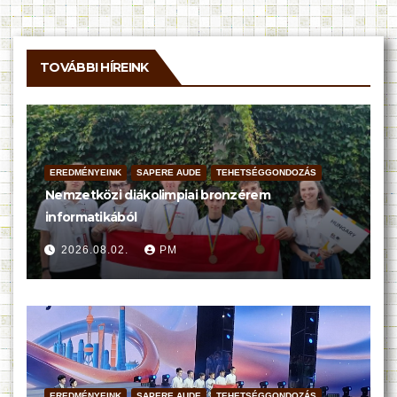
TOVÁBBI HÍREINK
EREDMÉNYEINK
SAPERE AUDE
TEHETSÉGGONDOZÁS
Nemzetközi diákolimpiai bronzérem
informatikából
2026.08.02.
PM
EREDMÉNYEINK
SAPERE AUDE
TEHETSÉGGONDOZÁS