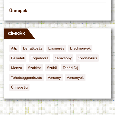
Ünnepek
CÍMKÉK
Ajtp
Beíratkozás
Elismerés
Eredmények
Felvételi
Fogadóóra
Karácsony
Koronavirus
Menza
Szakkör
Szülői
Tanári Díj
Tehetséggondozás
Verseny
Versenyek
Ünnepség