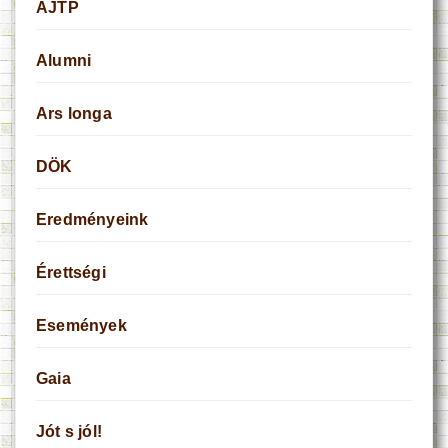
AJTP
Alumni
Ars longa
DÖK
Eredményeink
Érettségi
Események
Gaia
Jót s jól!