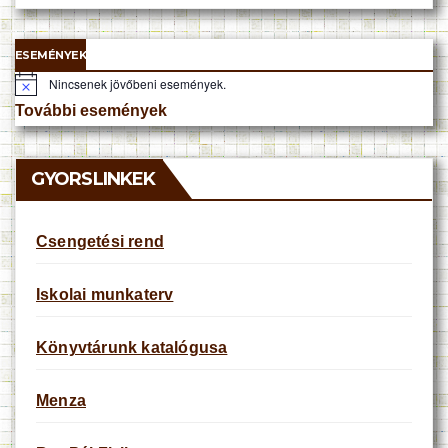
ESEMÉNYEK
Nincsenek jövőbeni események.
N
o
További események
t
i
c
e
GYORSLINKEK
Csengetési rend
Iskolai munkaterv
Könyvtárunk katalógusa
Menza