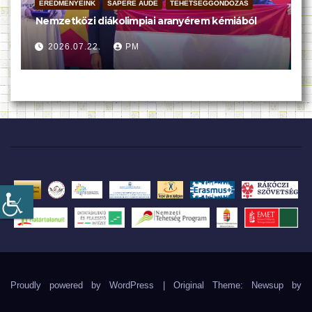
EREDMÉNYEINK
SAPERE AUDE
TEHETSÉGGONDOZÁS
Nemzetközi diákolimpiai aranyérem kémiából
2026.07.22.
PM
Proudly powered by WordPress
|
Original Theme: Newsup by