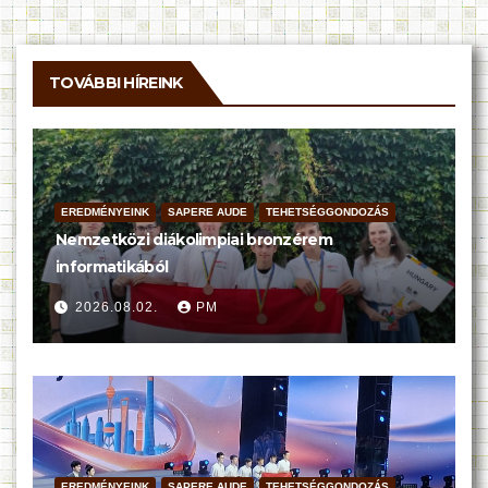
TOVÁBBI HÍREINK
EREDMÉNYEINK
SAPERE AUDE
TEHETSÉGGONDOZÁS
Nemzetközi diákolimpiai bronzérem
informatikából
2026.08.02.
PM
EREDMÉNYEINK
SAPERE AUDE
TEHETSÉGGONDOZÁS