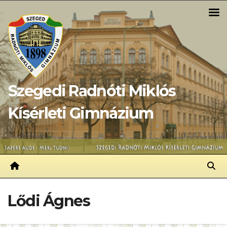
Skip
to
content
Szegedi Radnóti Miklós
Kísérleti Gimnázium
Lődi Ágnes