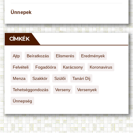
Ünnepek
CÍMKÉK
Ajtp
Beíratkozás
Elismerés
Eredmények
Felvételi
Fogadóóra
Karácsony
Koronavirus
Menza
Szakkör
Szülői
Tanári Díj
Tehetséggondozás
Verseny
Versenyek
Ünnepség