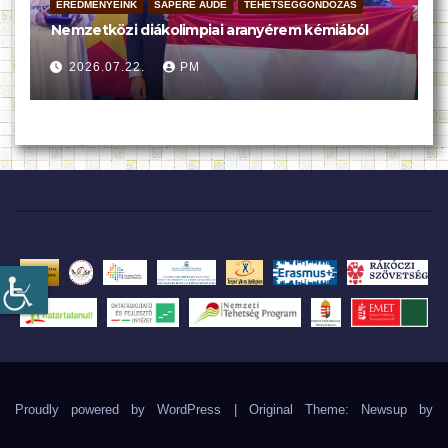
EREDMÉNYEINK
SAPERE AUDE
TEHETSÉGGONDOZÁS
Nemzetközi diákolimpiai aranyérem kémiából
2026.07.22.
PM
Proudly powered by WordPress
|
Original Theme: Newsup by