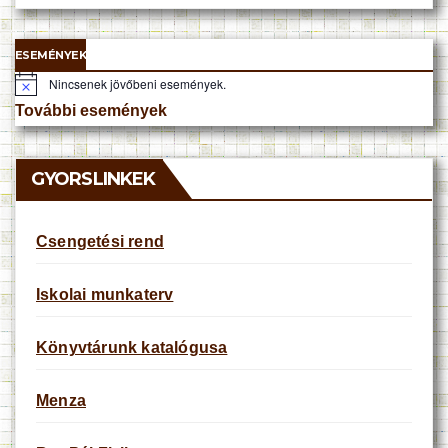
ESEMÉNYEK
Nincsenek jövőbeni események.
N
o
További események
t
i
c
e
GYORSLINKEK
Csengetési rend
Iskolai munkaterv
Könyvtárunk katalógusa
Menza