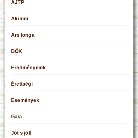
AJTP
Alumni
Ars longa
DÖK
Eredményeink
Érettségi
Események
Gaia
Jót s jól!