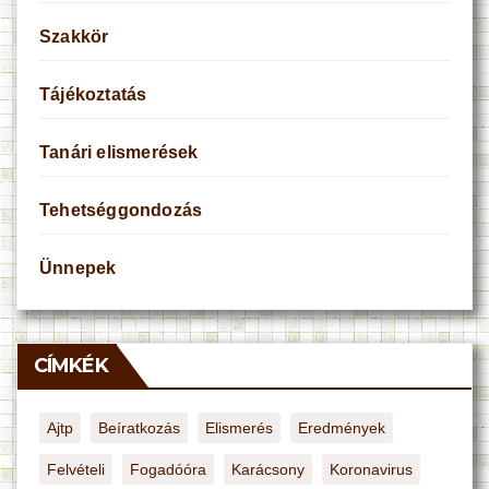
Szakkör
Tájékoztatás
Tanári elismerések
Tehetséggondozás
Ünnepek
CÍMKÉK
Ajtp
Beíratkozás
Elismerés
Eredmények
Felvételi
Fogadóóra
Karácsony
Koronavirus