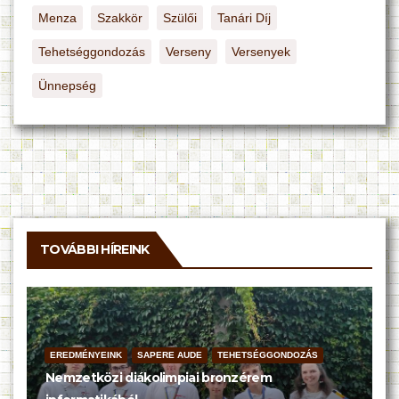
Menza
Szakkör
Szülői
Tanári Díj
Tehetséggondozás
Verseny
Versenyek
Ünnepség
TOVÁBBI HÍREINK
EREDMÉNYEINK
SAPERE AUDE
TEHETSÉGGONDOZÁS
Nemzetközi diákolimpiai bronzérem