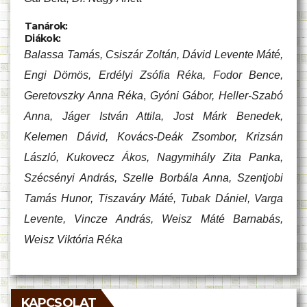
Tanárok:
Diákok:
Balassa Tamás, Csiszár Zoltán, Dávid Levente Máté,
Engi Dömös, Erdélyi Zsófia Réka, Fodor Bence,
Geretovszky Anna Réka
,
Gyóni Gábor, Heller-Szabó
Anna, Jáger István Attila, Jost Márk Benedek,
Kelemen Dávid, Kovács-Deák Zsombor, Krizsán
László, Kukovecz Ákos, Nagymihály Zita Panka,
Szécsényi András, Szelle Borbála Anna, Szentjobi
Tamás Hunor, Tiszaváry Máté, Tubak Dániel, Varga
Levente, Vincze András, Weisz Máté Barnabás,
Weisz Viktória Réka
KAPCSOLAT