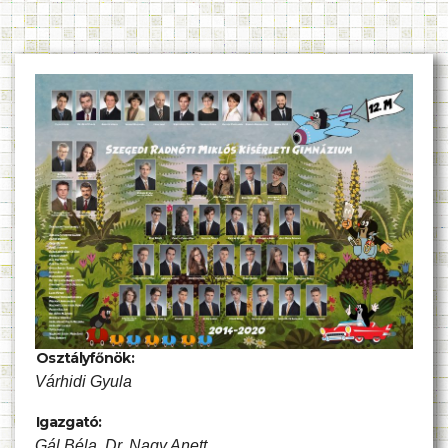
Osztályfőnök:
Várhidi Gyula
Igazgató:
Gál Béla, Dr. Nagy Anett