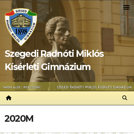
Skip
to
content
Szegedi Radnóti Miklós
Kísérleti Gimnázium
2020M