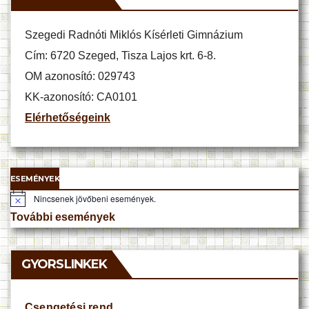
Szegedi Radnóti Miklós Kísérleti Gimnázium
Cím: 6720 Szeged, Tisza Lajos krt. 6-8.
OM azonosító: 029743
KK-azonosító: CA0101
Elérhetőségeink
ESEMÉNYEK
Nincsenek jövőbeni események.
N
o
További események
t
i
c
e
GYORSLINKEK
Csengetési rend