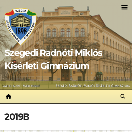
Skip
to
content
Szegedi Radnóti Miklós
Kísérleti Gimnázium
2019B