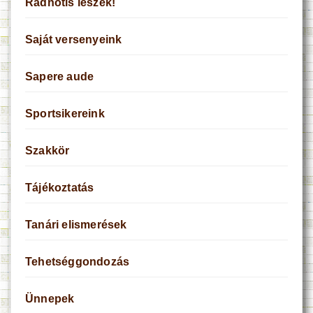
Radnótis leszek!
Saját versenyeink
Sapere aude
Sportsikereink
Szakkör
Tájékoztatás
Tanári elismerések
Tehetséggondozás
Ünnepek