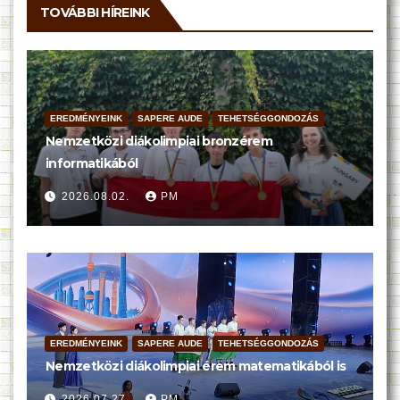
TOVÁBBI HÍREINK
EREDMÉNYEINK
SAPERE AUDE
TEHETSÉGGONDOZÁS
Nemzetközi diákolimpiai bronzérem
informatikából
2026.08.02.
PM
EREDMÉNYEINK
SAPERE AUDE
TEHETSÉGGONDOZÁS
Nemzetközi diákolimpiai érem matematikából is
2026.07.27.
PM