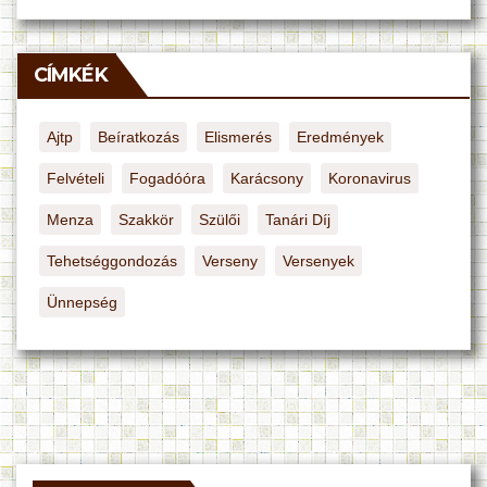
CÍMKÉK
Ajtp
Beíratkozás
Elismerés
Eredmények
Felvételi
Fogadóóra
Karácsony
Koronavirus
Menza
Szakkör
Szülői
Tanári Díj
Tehetséggondozás
Verseny
Versenyek
Ünnepség