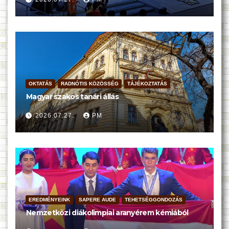
OKTATÁS
RADNÓTIS KÖZÖSSÉG
TÁJÉKOZTATÁS
Magyar szakos tanári állás
2026.07.27.
PM
EREDMÉNYEINK
SAPERE AUDE
TEHETSÉGGONDOZÁS
Nemzetközi diákolimpiai aranyérem kémiából