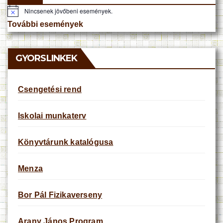
Nincsenek jövőbeni események.
N
o
További események
t
i
c
e
GYORSLINKEK
Csengetési rend
Iskolai munkaterv
Könyvtárunk katalógusa
Menza
Bor Pál Fizikaverseny
Arany János Program