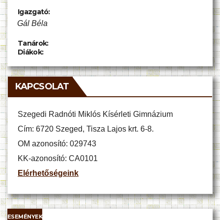
Igazgató:
Gál Béla
Tanárok:
Diákok:
KAPCSOLAT
Szegedi Radnóti Miklós Kísérleti Gimnázium
Cím: 6720 Szeged, Tisza Lajos krt. 6-8.
OM azonosító: 029743
KK-azonosító: CA0101
Elérhetőségeink
ESEMÉNYEK