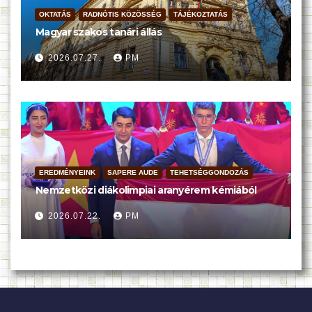
OKTATÁS
RADNÓTIS KÖZÖSSÉG
TÁJÉKOZTATÁS
Magyar szakos tanári állás
2026.07.27.
PM
EREDMÉNYEINK
SAPERE AUDE
TEHETSÉGGONDOZÁS
Nemzetközi diákolimpiai aranyérem kémiából
2026.07.22.
PM