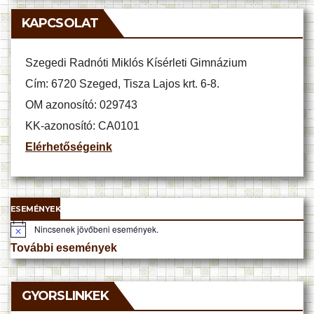
KAPCSOLAT
Szegedi Radnóti Miklós Kísérleti Gimnázium
Cím: 6720 Szeged, Tisza Lajos krt. 6-8.
OM azonosító: 029743
KK-azonosító: CA0101
Elérhetőségeink
ESEMÉNYEK
Nincsenek jövőbeni események.
N
o
További események
t
i
c
e
GYORSLINKEK