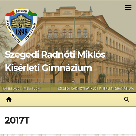
Skip
to
content
Szegedi Radnóti Miklós
Kísérleti Gimnázium
2017T