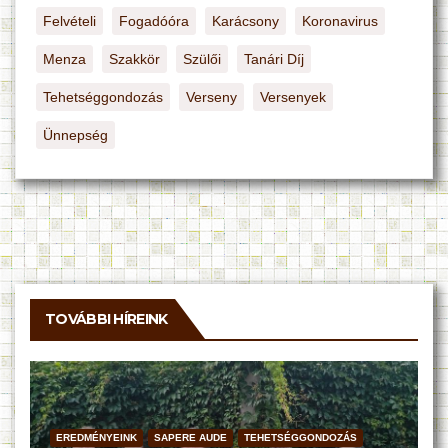
Felvételi
Fogadóóra
Karácsony
Koronavirus
Menza
Szakkör
Szülői
Tanári Díj
Tehetséggondozás
Verseny
Versenyek
Ünnepség
TOVÁBBI HÍREINK
EREDMÉNYEINK
SAPERE AUDE
TEHETSÉGGONDOZÁS