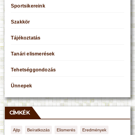
Sportsikereink
Szakkör
Tájékoztatás
Tanári elismerések
Tehetséggondozás
Ünnepek
CÍMKÉK
Ajtp
Beíratkozás
Elismerés
Eredmények