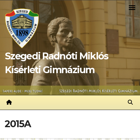
Skip
to
content
Szegedi Radnóti Miklós
Kísérleti Gimnázium
2015A