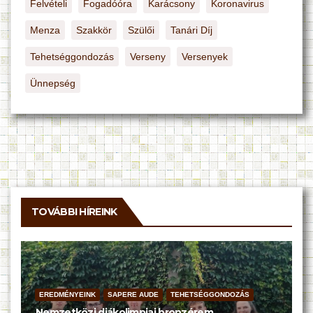
Felvételi
Fogadóóra
Karácsony
Koronavirus
Menza
Szakkör
Szülői
Tanári Díj
Tehetséggondozás
Verseny
Versenyek
Ünnepség
TOVÁBBI HÍREINK
EREDMÉNYEINK
SAPERE AUDE
TEHETSÉGGONDOZÁS
Nemzetközi diákolimpiai bronzérem