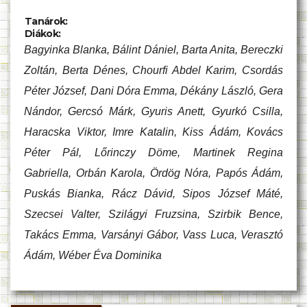
Tanárok:
Diákok:
Bagyinka Blanka, Bálint Dániel, Barta Anita, Bereczki
Zoltán, Berta Dénes, Chourfi Abdel Karim, Csordás
Péter József, Dani Dóra Emma, Dékány László, Gera
Nándor, Gercsó Márk, Gyuris Anett, Gyurkó Csilla,
Haracska Viktor, Imre Katalin, Kiss Ádám, Kovács
Péter Pál, Lőrinczy Döme, Martinek Regina
Gabriella, Orbán Karola, Ördög Nóra, Papós Ádám,
Puskás Bianka, Rácz Dávid, Sipos József Máté,
Szecsei Valter, Szilágyi Fruzsina, Szirbik Bence,
Takács Emma, Varsányi Gábor, Vass Luca, Verasztó
Ádám, Wéber Éva Dominika