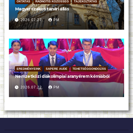
OKTATÁS
RADNÓTIS KÖZÖSSÉG
TÁJÉKOZTATÁS
Magyar szakos tanári állás
2026.07.27.
PM
EREDMÉNYEINK
SAPERE AUDE
TEHETSÉGGONDOZÁS
Nemzetközi diákolimpiai aranyérem kémiából
2026.07.22.
PM