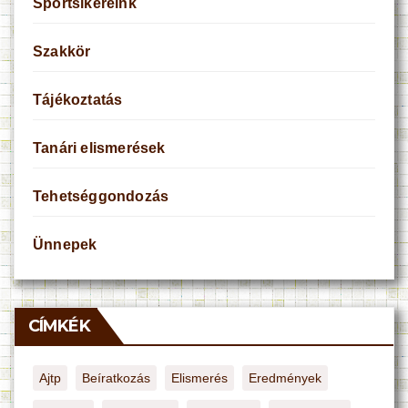
Sportsikereink
Szakkör
Tájékoztatás
Tanári elismerések
Tehetséggondozás
Ünnepek
CÍMKÉK
Ajtp
Beíratkozás
Elismerés
Eredmények