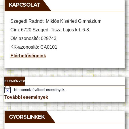
KAPCSOLAT
Szegedi Radnóti Miklós Kísérleti Gimnázium
Cím: 6720 Szeged, Tisza Lajos krt. 6-8.
OM azonosító: 029743
KK-azonosító: CA0101
Elérhetőségeink
ESEMÉNYEK
Nincsenek jövőbeni események.
N
o
További események
t
i
c
e
GYORSLINKEK