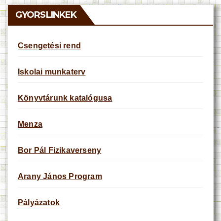
c
e
GYORSLINKEK
Csengetési rend
Iskolai munkaterv
Könyvtárunk katalógusa
Menza
Bor Pál Fizikaverseny
Arany János Program
Pályázatok