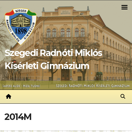
Skip
to
content
Szegedi Radnóti Miklós
Kísérleti Gimnázium
2014M