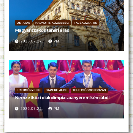
OKTATÁS
RADNÓTIS KÖZÖSSÉG
TÁJÉKOZTATÁS
Magyar szakos tanári állás
2026.07.27.
PM
EREDMÉNYEINK
SAPERE AUDE
TEHETSÉGGONDOZÁS
Nemzetközi diákolimpiai aranyérem kémiából
2026.07.22.
PM