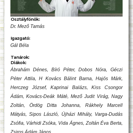
Osztályfőnök:
Dr. Mező Tamás
Igazgató:
Gál Béla
Tanárok:
Diákok:
Ábrahám Dénes, Bíró Péter, Dobos Nóra, Géczi
Péter Attila, H Kovács Bálint Barna, Hajós Márk,
Herczeg József, Kaprinai Balázs, Kiss Csongor
Ádám, Kovács-Deák Máté, Mező Judit Virág, Nagy
Zoltán, Ördög Ditta Johanna, Rákhely Marcell
Mátyás, Sipos László, Újházi Mihály, Varga-Dudás
Zsófia, Várhidi Zsóka, Vida Ágnes, Zoltán Éva Berta,
Zsiros Ádám János