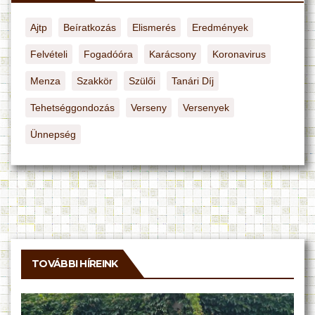
Ajtp
Beíratkozás
Elismerés
Eredmények
Felvételi
Fogadóóra
Karácsony
Koronavirus
Menza
Szakkör
Szülői
Tanári Díj
Tehetséggondozás
Verseny
Versenyek
Ünnepség
TOVÁBBI HÍREINK