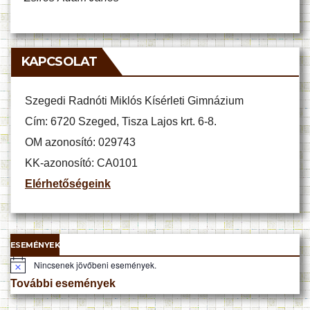
KAPCSOLAT
Szegedi Radnóti Miklós Kísérleti Gimnázium
Cím: 6720 Szeged, Tisza Lajos krt. 6-8.
OM azonosító: 029743
KK-azonosító: CA0101
Elérhetőségeink
ESEMÉNYEK
Nincsenek jövőbeni események.
N
o
További események
t
i