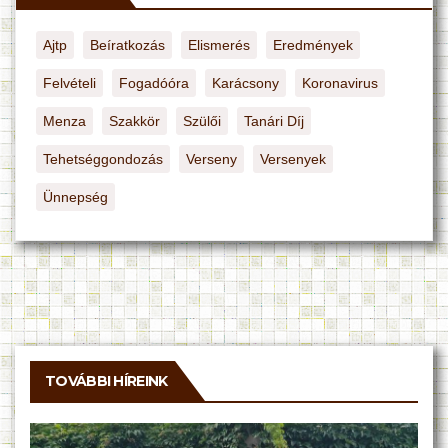
Ajtp
Beíratkozás
Elismerés
Eredmények
Felvételi
Fogadóóra
Karácsony
Koronavirus
Menza
Szakkör
Szülői
Tanári Díj
Tehetséggondozás
Verseny
Versenyek
Ünnepség
TOVÁBBI HÍREINK