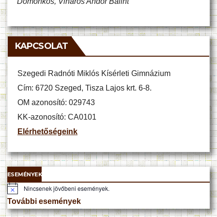
Domonkos, Viharos Andor Bálint
KAPCSOLAT
Szegedi Radnóti Miklós Kísérleti Gimnázium
Cím: 6720 Szeged, Tisza Lajos krt. 6-8.
OM azonosító: 029743
KK-azonosító: CA0101
Elérhetőségeink
ESEMÉNYEK
Nincsenek jövőbeni események.
N
o
További események
t
i