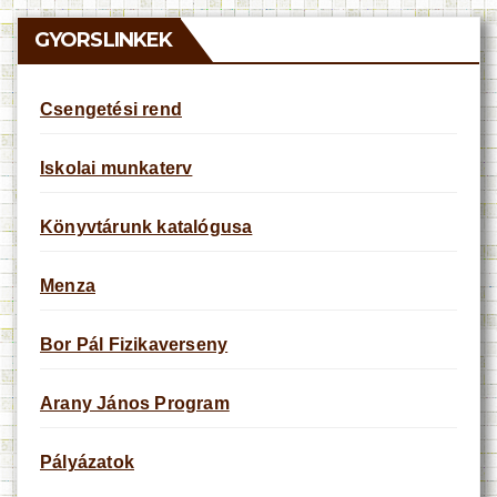
c
e
GYORSLINKEK
Csengetési rend
Iskolai munkaterv
Könyvtárunk katalógusa
Menza
Bor Pál Fizikaverseny
Arany János Program
Pályázatok