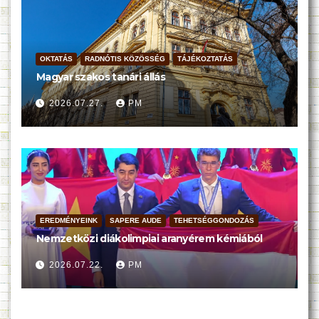
OKTATÁS
RADNÓTIS KÖZÖSSÉG
TÁJÉKOZTATÁS
Magyar szakos tanári állás
2026.07.27.
PM
EREDMÉNYEINK
SAPERE AUDE
TEHETSÉGGONDOZÁS
Nemzetközi diákolimpiai aranyérem kémiából
2026.07.22.
PM