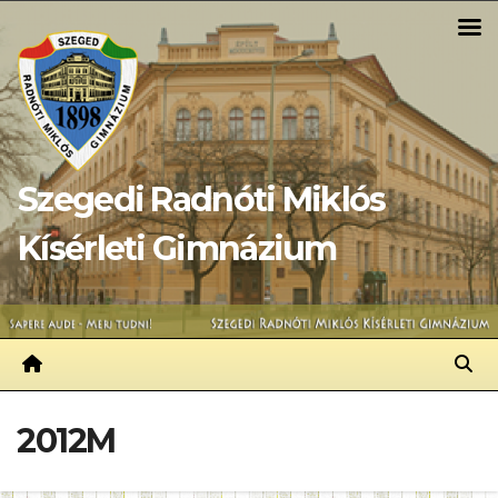
Skip
to
content
Szegedi Radnóti Miklós
Kísérleti Gimnázium
2012M