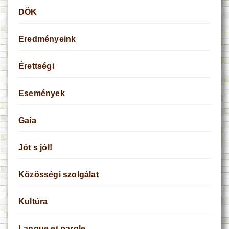
DÖK
Eredményeink
Érettségi
Események
Gaia
Jót s jól!
Közösségi szolgálat
Kultúra
Langue et parole