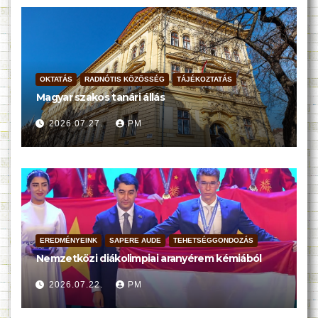
OKTATÁS
RADNÓTIS KÖZÖSSÉG
TÁJÉKOZTATÁS
Magyar szakos tanári állás
2026.07.27.
PM
EREDMÉNYEINK
SAPERE AUDE
TEHETSÉGGONDOZÁS
Nemzetközi diákolimpiai aranyérem kémiából
2026.07.22.
PM