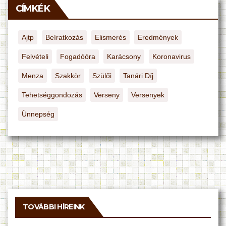
CÍMKÉK
Ajtp
Beíratkozás
Elismerés
Eredmények
Felvételi
Fogadóóra
Karácsony
Koronavirus
Menza
Szakkör
Szülői
Tanári Díj
Tehetséggondozás
Verseny
Versenyek
Ünnepség
TOVÁBBI HÍREINK