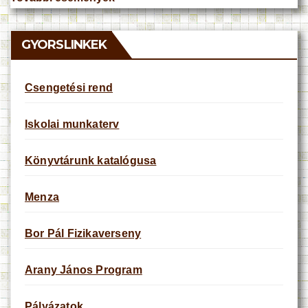
t
i
c
e
GYORSLINKEK
Csengetési rend
Iskolai munkaterv
Könyvtárunk katalógusa
Menza
Bor Pál Fizikaverseny
Arany János Program
Pályázatok