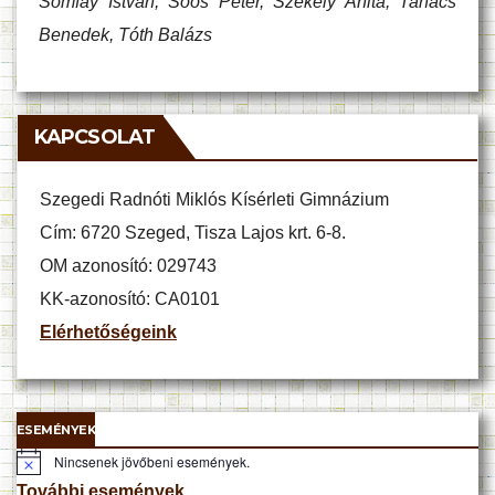
Somfay István, Soós Péter, Székely Anita, Tanács
Benedek, Tóth Balázs
KAPCSOLAT
Szegedi Radnóti Miklós Kísérleti Gimnázium
Cím: 6720 Szeged, Tisza Lajos krt. 6-8.
OM azonosító: 029743
KK-azonosító: CA0101
Elérhetőségeink
ESEMÉNYEK
Nincsenek jövőbeni események.
N
o
További események