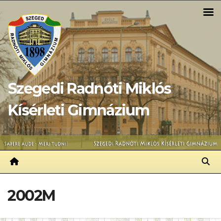
Skip
to
content
Szegedi Radnóti Miklós
Kísérleti Gimnázium
2002M