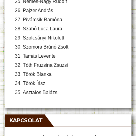
Nemes-Nagy Rudolf
Pajzer András
Pivárcsik Ramóna
Szabó Luca Laura
Szolcsányi Nikolett
Szomora Brúnó Zsolt
Tamás Levente
Tóth Fruzsina Zsuzsi
Török Blanka
Török Írisz
Asztalos Balázs
KAPCSOLAT