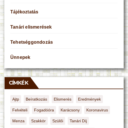
Tájékoztatás
Tanári elismerések
Tehetséggondozás
Ünnepek
CÍMKÉK
Ajtp
Beíratkozás
Elismerés
Eredmények
Felvételi
Fogadóóra
Karácsony
Koronavirus
Menza
Szakkör
Szülői
Tanári Díj