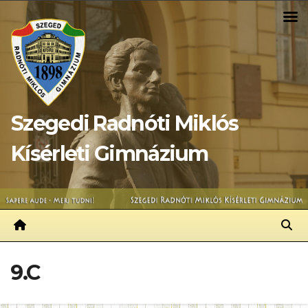
Skip
to
content
Szegedi Radnóti Miklós
Kísérleti Gimnázium
9.C