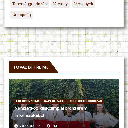
Tehetséggondozás
Verseny
Versenyek
Ünnepség
TOVÁBBI HÍREINK
EREDMÉNYEINK
SAPERE AUDE
TEHETSÉGGONDOZÁS
Nemzetközi diákolimpiai bronzérem
informatikából
2026.08.02.
PM