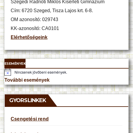
Szegedi Radnóti Miklós Kísérleti Gimnázium
Cím: 6720 Szeged, Tisza Lajos krt. 6-8.
OM azonosító: 029743
KK-azonosító: CA0101
Elérhetőségeink
ESEMÉNYEK
Nincsenek jövőbeni események.
N
o
További események
t
i
c
e
GYORSLINKEK
Csengetési rend