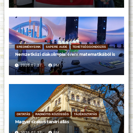
EREDMÉNYEINK
SAPERE AUDE
TEHETSÉGGONDOZÁS
Nemzetközi diákolimpiai érem matematikából is
2026.07.27.
PM
OKTATÁS
RADNÓTIS KÖZÖSSÉG
TÁJÉKOZTATÁS
Magyar szakos tanári állás
2026.07.27.
PM