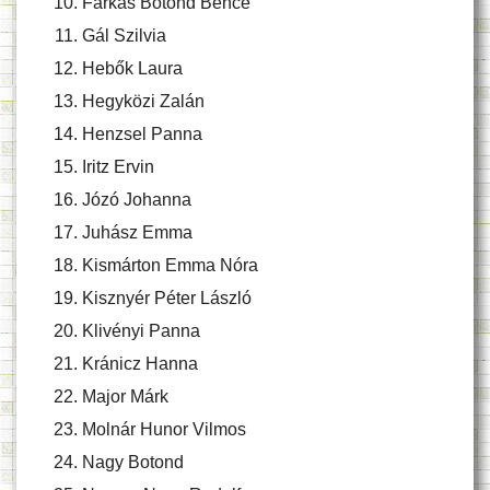
Farkas Botond Bence
Gál Szilvia
Hebők Laura
Hegyközi Zalán
Henzsel Panna
Iritz Ervin
Józó Johanna
Juhász Emma
Kismárton Emma Nóra
Kisznyér Péter László
Klivényi Panna
Kránicz Hanna
Major Márk
Molnár Hunor Vilmos
Nagy Botond