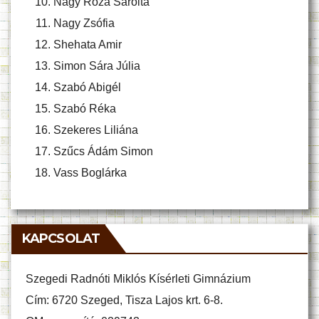
Nagy Róza Sarolta
Nagy Zsófia
Shehata Amir
Simon Sára Júlia
Szabó Abigél
Szabó Réka
Szekeres Liliána
Szűcs Ádám Simon
Vass Boglárka
KAPCSOLAT
Szegedi Radnóti Miklós Kísérleti Gimnázium
Cím: 6720 Szeged, Tisza Lajos krt. 6-8.