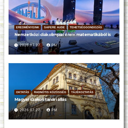
EREDMÉNYEINK
SAPERE AUDE
TEHETSÉGGONDOZÁS
Nemzetközi diákolimpiai érem matematikából is
2026.07.27.
PM
OKTATÁS
RADNÓTIS KÖZÖSSÉG
TÁJÉKOZTATÁS
Magyar szakos tanári állás
2026.07.27.
PM