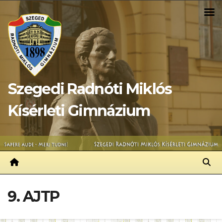
Skip
to
content
Szegedi Radnóti Miklós
Kísérleti Gimnázium
9. AJTP