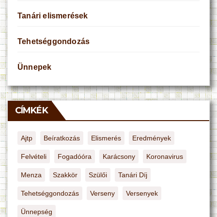
Tanári elismerések
Tehetséggondozás
Ünnepek
CÍMKÉK
Ajtp
Beíratkozás
Elismerés
Eredmények
Felvételi
Fogadóóra
Karácsony
Koronavirus
Menza
Szakkör
Szülői
Tanári Díj
Tehetséggondozás
Verseny
Versenyek
Ünnepség