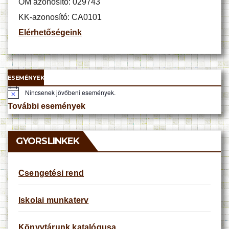
OM azonosító: 029743
KK-azonosító: CA0101
Elérhetőségeink
ESEMÉNYEK
Nincsenek jövőbeni események.
N
o
További események
t
i
c
e
GYORSLINKEK
Csengetési rend
Iskolai munkaterv
Könyvtárunk katalógusa