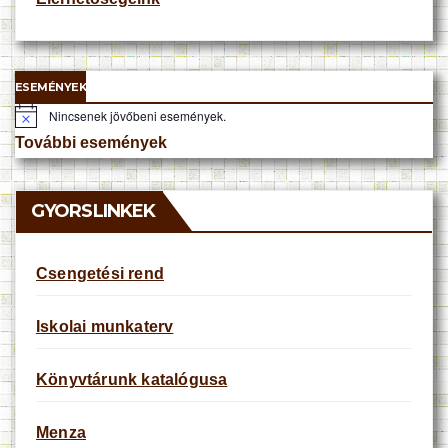
ESEMÉNYEK
Nincsenek jövőbeni események.
N
o
További események
t
i
c
e
GYORSLINKEK
Csengetési rend
Iskolai munkaterv
Könyvtárunk katalógusa
Menza