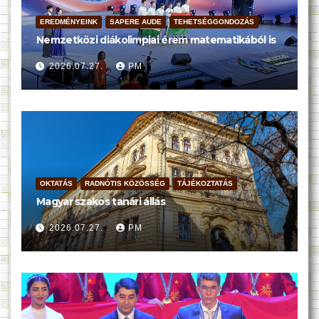
EREDMÉNYEINK
SAPERE AUDE
TEHETSÉGGONDOZÁS
Nemzetközi diákolimpiai érem matematikából is
2026.07.27.
PM
OKTATÁS
RADNÓTIS KÖZÖSSÉG
TÁJÉKOZTATÁS
Magyar szakos tanári állás
2026.07.27.
PM