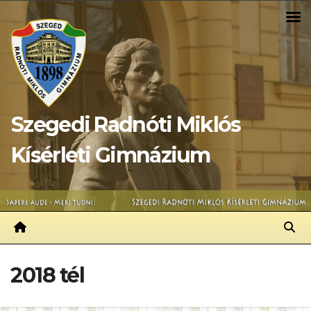
Skip
to
content
Szegedi Radnóti Miklós
Kísérleti Gimnázium
2018 tél