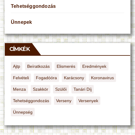
Tehetséggondozás
Ünnepek
CÍMKÉK
Ajtp
Beíratkozás
Elismerés
Eredmények
Felvételi
Fogadóóra
Karácsony
Koronavirus
Menza
Szakkör
Szülői
Tanári Díj
Tehetséggondozás
Verseny
Versenyek
Ünnepség