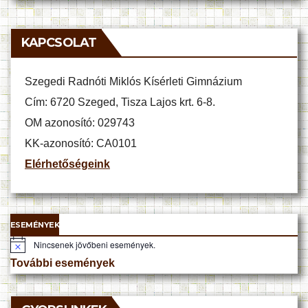
KAPCSOLAT
Szegedi Radnóti Miklós Kísérleti Gimnázium
Cím: 6720 Szeged, Tisza Lajos krt. 6-8.
OM azonosító: 029743
KK-azonosító: CA0101
Elérhetőségeink
ESEMÉNYEK
Nincsenek jövőbeni események.
N
o
További események
t
i
c
e