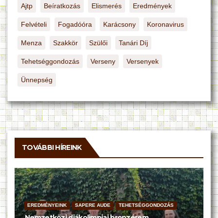
Ajtp
Beíratkozás
Elismerés
Eredmények
Felvételi
Fogadóóra
Karácsony
Koronavirus
Menza
Szakkör
Szülői
Tanári Díj
Tehetséggondozás
Verseny
Versenyek
Ünnepség
TOVÁBBI HÍREINK
EREDMÉNYEINK
SAPERE AUDE
TEHETSÉGGONDOZÁS
Nemzetközi diákolimpiai bronzérem