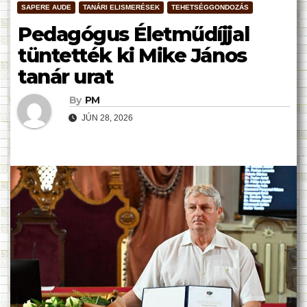
SAPERE AUDE
TANÁRI ELISMERÉSEK
TEHETSÉGGONDOZÁS
Pedagógus Életműdíjjal
tüntették ki Mike János
tanár urat
By
PM
JÚN 28, 2026