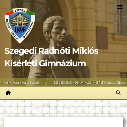
Skip
to
content
Szegedi Radnóti Miklós
Kísérleti Gimnázium