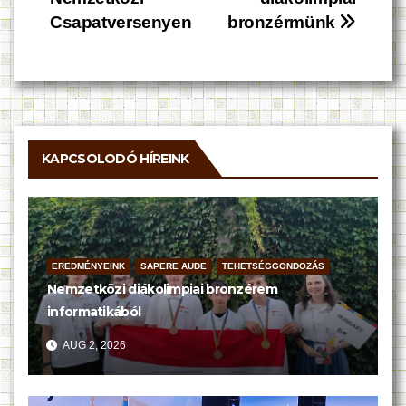
navigáció
Csapatversenyen
bronzérmünk
KAPCSOLODÓ HÍREINK
EREDMÉNYEINK
SAPERE AUDE
TEHETSÉGGONDOZÁS
Nemzetközi diákolimpiai bronzérem
informatikából
AUG 2, 2026