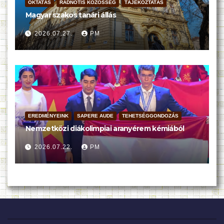
OKTATÁS
RADNÓTIS KÖZÖSSÉG
TÁJÉKOZTATÁS
Magyar szakos tanári állás
2026.07.27.
PM
EREDMÉNYEINK
SAPERE AUDE
TEHETSÉGGONDOZÁS
Nemzetközi diákolimpiai aranyérem kémiából
2026.07.22.
PM