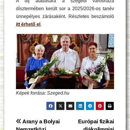
A díj átadására a szegedi városháza
dísztermében került sor a 2025/2026-os tanév
ünnepélyes zárásaként. Részletes beszámoló
itt érhető el
.
Képek forrása: Szeged.hu
Bejegyzés
Arany a Bolyai
Európai fizikai
Nemzetközi
diákolimpiai