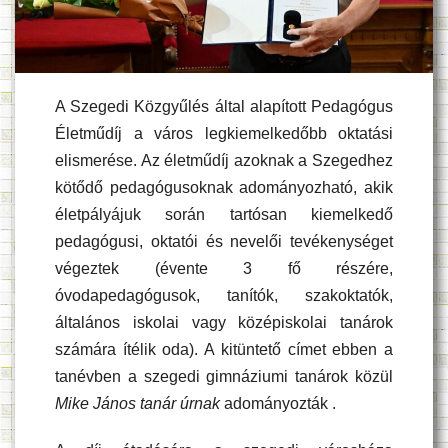
A Szegedi Közgyűlés által alapított Pedagógus
Életműdíj a város legkiemelkedőbb oktatási
elismerése. Az életműdíj azoknak a Szegedhez
kötődő pedagógusoknak adományozható, akik
életpályájuk során tartósan kiemelkedő
pedagógusi, oktatói és nevelői tevékenységet
végeztek (évente 3 fő részére,
óvodapedagógusok, tanítók, szakoktatók,
általános iskolai vagy középiskolai tanárok
számára ítélik oda). A kitüntető címet ebben a
tanévben a szegedi gimnáziumi tanárok közül
Mike János tanár úrnak
adományozták .