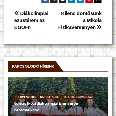
Bejegyzés
Diákolimpiai
Kilenc döntősünk
ezüstérem az
a Mikola
navigáció
EGOI-n
Fizikaversenyen
KAPCSOLODÓ HÍREINK
EREDMÉNYEINK
SAPERE AUDE
TEHETSÉGGONDOZÁS
Nemzetközi diákolimpiai bronzérem
informatikából