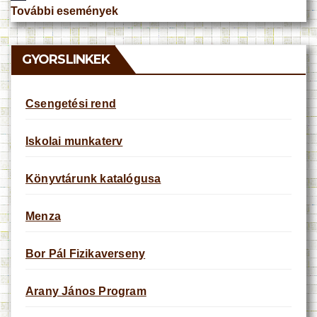
o
További események
t
i
c
e
GYORSLINKEK
Csengetési rend
Iskolai munkaterv
Könyvtárunk katalógusa
Menza
Bor Pál Fizikaverseny
Arany János Program