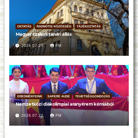
OKTATÁS
RADNÓTIS KÖZÖSSÉG
TÁJÉKOZTATÁS
Magyar szakos tanári állás
2026.07.27.
PM
EREDMÉNYEINK
SAPERE AUDE
TEHETSÉGGONDOZÁS
Nemzetközi diákolimpiai aranyérem kémiából
2026.07.22.
PM