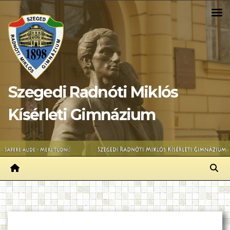
Skip
to
content
Szegedi Radnóti Miklós
Kísérleti Gimnázium