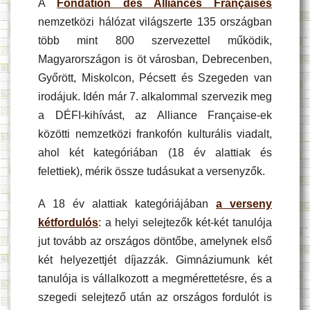
A
Fondation des Alliances Françaises
nemzetközi hálózat világszerte 135 országban
több mint 800 szervezettel működik,
Magyarországon is öt városban, Debrecenben,
Győrött, Miskolcon, Pécsett és Szegeden van
irodájuk. Idén már 7. alkalommal szervezik meg
a DÉFI-kihívást, az Alliance Française-ek
közötti nemzetközi frankofón kulturális viadalt,
ahol két kategóriában (18 év alattiak és
felettiek), mérik össze tudásukat a versenyzők.
A 18 év alattiak kategóriájában
a verseny
kétfordulós
: a helyi selejtezők két-két tanulója
jut tovább az országos döntőbe, amelynek első
két helyezettjét díjazzák. Gimnáziumunk két
tanulója is vállalkozott a megmérettetésre, és a
szegedi selejtező után az országos fordulót is