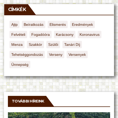
CÍMKÉK
Ajtp
Beíratkozás
Elismerés
Eredmények
Felvételi
Fogadóóra
Karácsony
Koronavirus
Menza
Szakkör
Szülői
Tanári Díj
Tehetséggondozás
Verseny
Versenyek
Ünnepség
TOVÁBBI HÍREINK