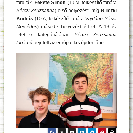
tarolták.
Fekete Simon
(10.M, felkészítő tanára
Bérczi Zsuzsanna
) első helyezést, míg
Biliczki
András
(10.A, felkészítő tanára
Vajdáné Sásdi
Mercédes
) második helyezést ért el. A 18 év
felettiek kategóriájában
Bérczi Zsuzsanna
tanárnő
bejutott az európai középdöntőbe.