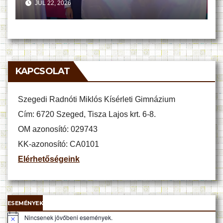
JÚL 22, 2026
KAPCSOLAT
Szegedi Radnóti Miklós Kísérleti Gimnázium
Cím: 6720 Szeged, Tisza Lajos krt. 6-8.
OM azonosító: 029743
KK-azonosító: CA0101
Elérhetőségeink
ESEMÉNYEK
Nincsenek jövőbeni események.
N