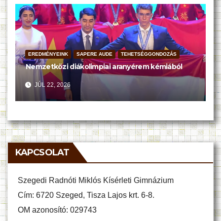
EREDMÉNYEINK
SAPERE AUDE
TEHETSÉGGONDOZÁS
Nemzetközi diákolimpiai aranyérem kémiából
JÚL 22, 2026
KAPCSOLAT
Szegedi Radnóti Miklós Kísérleti Gimnázium
Cím: 6720 Szeged, Tisza Lajos krt. 6-8.
OM azonosító: 029743