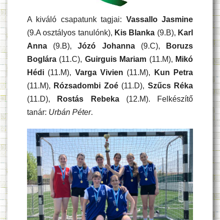
A kiváló csapatunk tagjai:
Vassallo Jasmine
(9.A osztályos tanulónk),
Kis Blanka
(9.B),
Karl
Anna
(9.B),
Józó Johanna
(9.C),
Boruzs
Boglára
(11.C),
Guirguis Mariam
(11.M),
Mikó
Hédi
(11.M),
Varga Vivien
(11.M),
Kun Petra
(11.M),
Rózsadombi Zoé
(11.D),
Szűcs Réka
(11.D),
Rostás Rebeka
(12.M). Felkészítő
tanár:
Urbán Péter
.