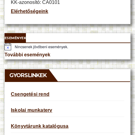
KK-azonosító: CA0101
Elérhetőségeink
ESEMÉNYEK
Nincsenek jövőbeni események.
N
o
További események
t
i
c
e
GYORSLINKEK
Csengetési rend
Iskolai munkaterv
Könyvtárunk katalógusa