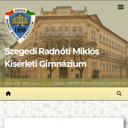
Skip
to
content
Szegedi Radnóti Miklós
Kísérleti Gimnázium