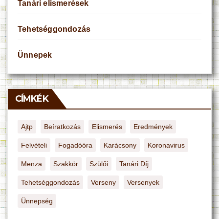
Tanári elismerések
Tehetséggondozás
Ünnepek
CÍMKÉK
Ajtp
Beíratkozás
Elismerés
Eredmények
Felvételi
Fogadóóra
Karácsony
Koronavirus
Menza
Szakkör
Szülői
Tanári Díj
Tehetséggondozás
Verseny
Versenyek
Ünnepség