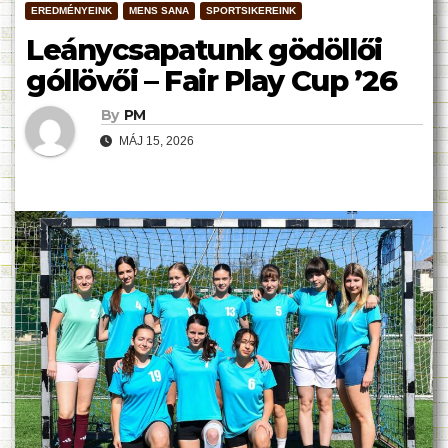
EREDMÉNYEINK
MENS SANA
SPORTSIKEREINK
Leánycsapatunk gödöllői
góllövői – Fair Play Cup ’26
By
PM
MÁJ 15, 2026