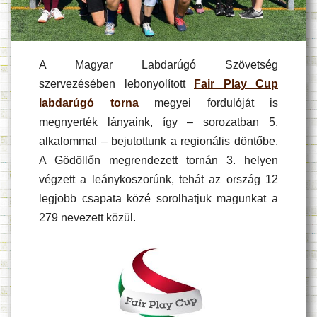
A Magyar Labdarúgó Szövetség
szervezésében lebonyolított
Fair Play Cup
labdarúgó torna
megyei fordulóját is
megnyerték lányaink, így – sorozatban 5.
alkalommal – bejutottunk a regionális döntőbe.
A Gödöllőn megrendezett tornán 3. helyen
végzett a leánykoszorúnk, tehát az ország 12
legjobb csapata közé sorolhatjuk magunkat a
279 nevezett közül.