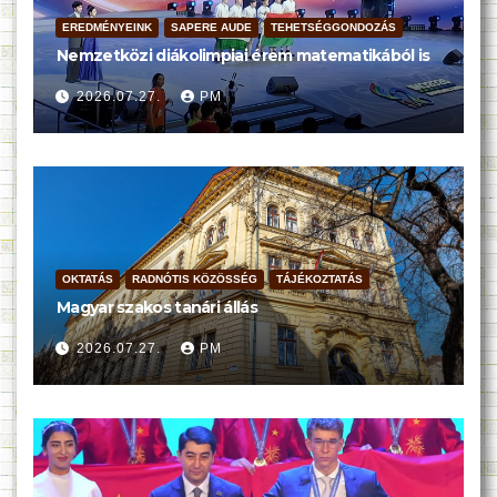
EREDMÉNYEINK
SAPERE AUDE
TEHETSÉGGONDOZÁS
Nemzetközi diákolimpiai érem matematikából is
2026.07.27.
PM
OKTATÁS
RADNÓTIS KÖZÖSSÉG
TÁJÉKOZTATÁS
Magyar szakos tanári állás
2026.07.27.
PM