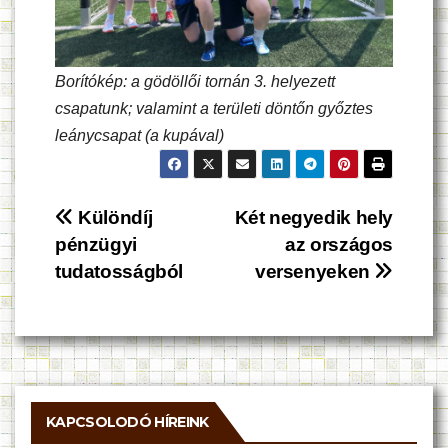
Borítókép: a gödöllői tornán 3. helyezett
csapatunk; valamint a területi döntőn győztes
leánycsapat (a kupával)
Bejegyzés
Különdíj
Két negyedik hely
pénzügyi
az országos
navigáció
tudatosságból
versenyeken
KAPCSOLODÓ HÍREINK