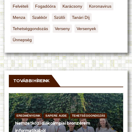
Felvételi
Fogadóóra
Karácsony
Koronavirus
Menza
Szakkör
Szülői
Tanári Díj
Tehetséggondozás
Verseny
Versenyek
Ünnepség
TOVÁBBI HÍREINK
EREDMÉNYEINK
SAPERE AUDE
TEHETSÉGGONDOZÁS
Nemzetközi diákolimpiai bronzérem
informatikából