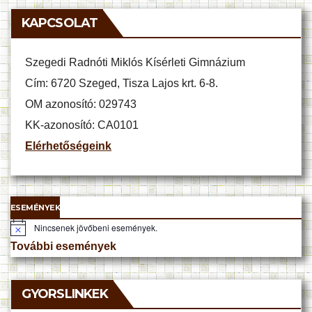
KAPCSOLAT
Szegedi Radnóti Miklós Kísérleti Gimnázium
Cím: 6720 Szeged, Tisza Lajos krt. 6-8.
OM azonosító: 029743
KK-azonosító: CA0101
Elérhetőségeink
ESEMÉNYEK
Nincsenek jövőbeni események.
N
o
További események
t
i
c
e
GYORSLINKEK