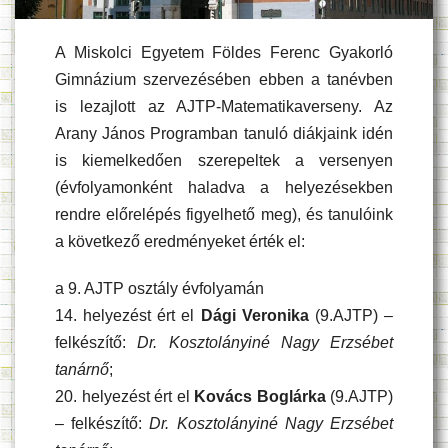
A Miskolci Egyetem Földes Ferenc Gyakorló
Gimnázium szervezésében ebben a tanévben
is lezajlott az AJTP-Matematikaverseny. Az
Arany János Programban tanuló diákjaink idén
is kiemelkedően szerepeltek a versenyen
(évfolyamonként haladva a helyezésekben
rendre előrelépés figyelhető meg), és tanulóink
a következő eredményeket érték el:
a 9. AJTP osztály évfolyamán
14. helyezést ért el
Dági Veronika
(9.AJTP) –
felkészítő:
Dr. Kosztolányiné Nagy Erzsébet
tanárnő
;
20. helyezést ért el
Kovács Boglárka
(9.AJTP)
– felkészítő:
Dr. Kosztolányiné Nagy Erzsébet