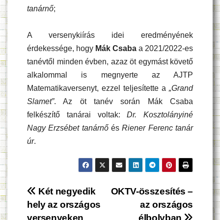
tanárnő
;
A versenykiírás idei eredményének
érdekessége, hogy
Mák Csaba
a 2021/2022-es
tanévtől minden évben, azaz öt egymást követő
alkalommal is megnyerte az AJTP
Matematikaversenyt, ezzel teljesítette a
„Grand
Slamet”
. Az öt tanév során Mák Csaba
felkészítő tanárai voltak:
Dr. Kosztolányiné
Nagy Erzsébet tanárnő
és
Riener Ferenc tanár
úr
.
Bejegyzés
Két negyedik
OKTV-összesítés –
hely az országos
az országos
navigáció
versenyeken
élbolyban