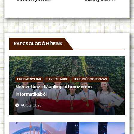
KAPCSOLODÓ HÍREINK
EREDMÉNYEINK
SAPERE AUDE
TEHETSÉGGONDOZÁS
Nemzetközi diákolimpiai bronzérem
informatikából
AUG 2, 2026