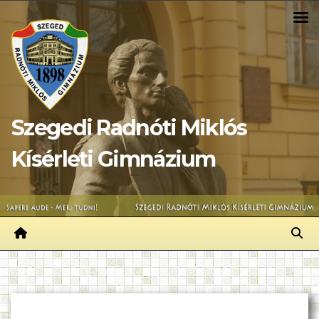
Skip
to
content
Szegedi Radnóti Miklós
Kísérleti Gimnázium