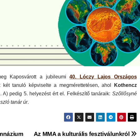
eg Kaposvárott a jubileumi
40. Lóczy Lajos Országos
 két tanuló képviselte a megmérettetésen, ahol
Kothencz
. A) pedig 5. helyezést ért el. Felkészítő tanáraik:
Szőllősyné
szló tanár úr
.
imnázium
Az MMA a kulturális fesztiválunkról