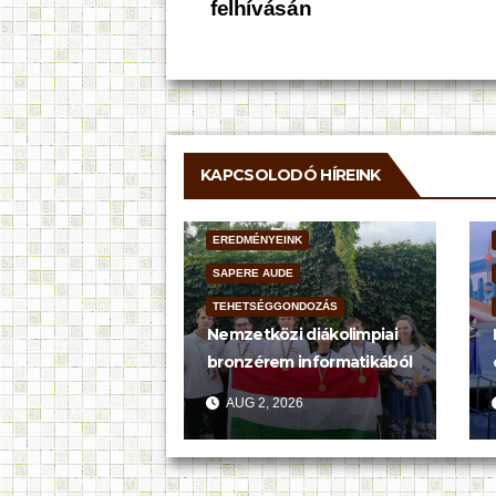
felhívásán
navigáció
KAPCSOLODÓ HÍREINK
EREDMÉNYEINK
SAPERE AUDE
TEHETSÉGGONDOZÁS
Nemzetközi diákolimpiai
bronzérem informatikából
AUG 2, 2026