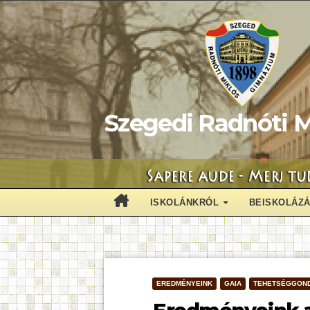
Skip
to
content
Szegedi Radnóti M
ISKOLÁNKRÓL
BEISKOLÁZ
EREDMÉNYEINK
GAIA
TEHETSÉGGON