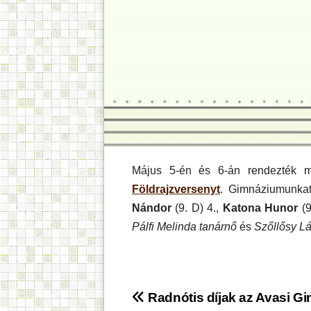
Május 5-én és 6-án rendezték m
Földrajzversenyt
. Gimnáziumunkat
Nándor
(9. D) 4.,
Katona Hunor
(9
Pálfi Melinda tanárnő
és
Szőllősy Lá
Bejegyzés
Radnótis díjak az Avasi G