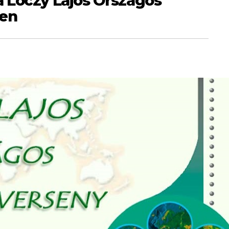
 Lóczy Lajos Országos
yen