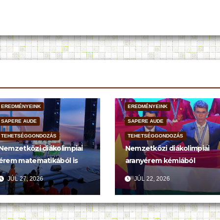
EREDMÉNYEINK
EREDMÉNYEINK
SAPERE AUDE
SAPERE AUDE
TEHETSÉGGONDOZÁS
TEHETSÉGGONDOZÁS
Nemzetközi diákolimpiai
Nemzetközi diákolimpiai
érem matematikából is
aranyérem kémiából
JÚL 27, 2026
JÚL 22, 2026