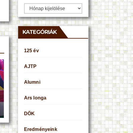
Archívum
KATEGÓRIÁK
125 év
AJTP
Alumni
Ars longa
DÖK
Eredményeink