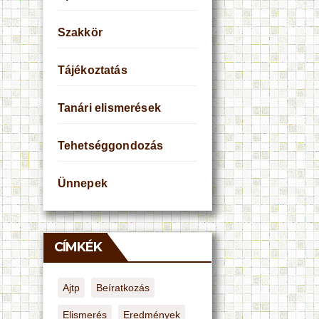
Szakkör
Tájékoztatás
Tanári elismerések
Tehetséggondozás
Ünnepek
CÍMKÉK
Ajtp
Beíratkozás
Elismerés
Eredmények