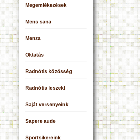
Megemlékezések
Mens sana
Menza
Oktatás
Radnótis közösség
Radnótis leszek!
Saját versenyeink
Sapere aude
Sportsikereink