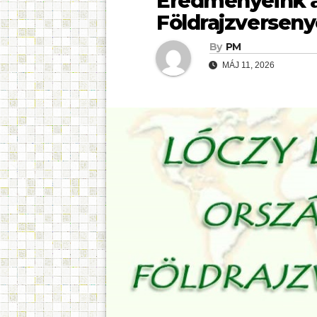
Eredményeink a
Földrajzversen
By
PM
MÁJ 11, 2026