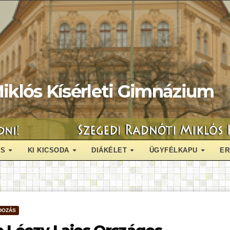
iklós Kísérleti Gimnázium
ÁS
KI KICSODA
DIÁKÉLET
ÜGYFÉLKAPU
ER
DOZÁS