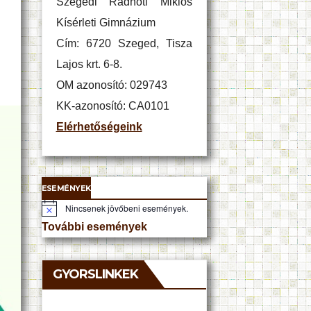
Szegedi Radnóti Miklós
Kísérleti Gimnázium
Cím: 6720 Szeged, Tisza
Lajos krt. 6-8.
OM azonosító: 029743
KK-azonosító: CA0101
Elérhetőségeink
ESEMÉNYEK
Nincsenek jövőbeni események.
N
o
További események
t
i
c
e
GYORSLINKEK