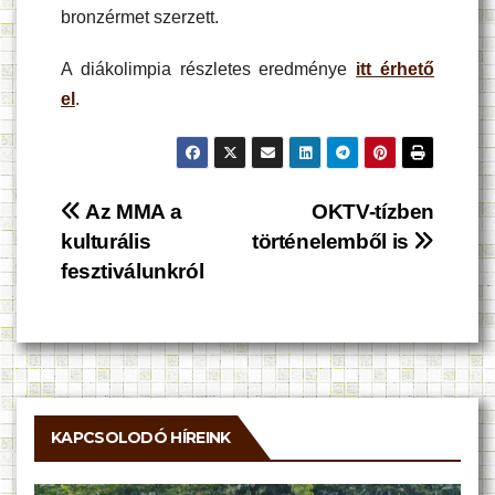
bronzérmet szerzett.
A diákolimpia részletes eredménye
itt érhető
el
.
Bejegyzés
Az MMA a
OKTV-tízben
kulturális
történelemből is
navigáció
fesztiválunkról
KAPCSOLODÓ HÍREINK