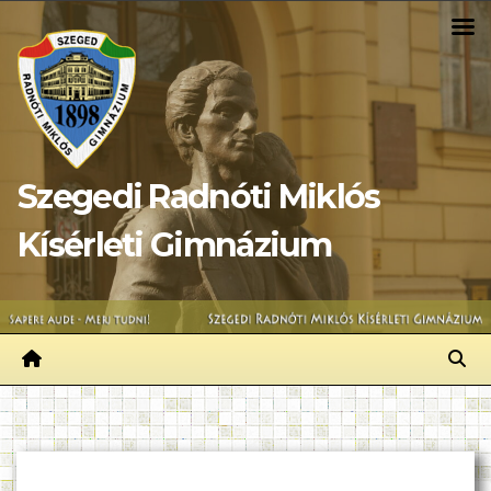
Skip
to
content
Szegedi Radnóti Miklós
Kísérleti Gimnázium