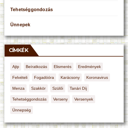
Tehetséggondozás
Ünnepek
CÍMKÉK
Ajtp
Beíratkozás
Elismerés
Eredmények
Felvételi
Fogadóóra
Karácsony
Koronavirus
Menza
Szakkör
Szülői
Tanári Díj
Tehetséggondozás
Verseny
Versenyek
Ünnepség