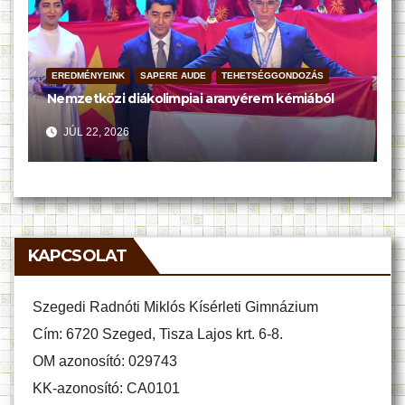
EREDMÉNYEINK
SAPERE AUDE
TEHETSÉGGONDOZÁS
Nemzetközi diákolimpiai aranyérem kémiából
JÚL 22, 2026
KAPCSOLAT
Szegedi Radnóti Miklós Kísérleti Gimnázium
Cím: 6720 Szeged, Tisza Lajos krt. 6-8.
OM azonosító: 029743
KK-azonosító: CA0101