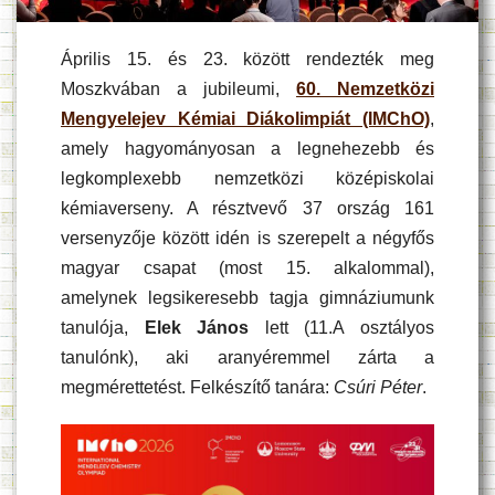
Április 15. és 23. között rendezték meg
Moszkvában a jubileumi,
60. Nemzetközi
Mengyelejev Kémiai Diákolimpiát (IMChO)
,
amely hagyományosan a legnehezebb és
legkomplexebb nemzetközi középiskolai
kémiaverseny. A résztvevő 37 ország 161
versenyzője között idén is szerepelt a négyfős
magyar csapat (most 15. alkalommal),
amelynek legsikeresebb tagja gimnáziumunk
tanulója,
Elek János
lett (11.A osztályos
tanulónk), aki aranyéremmel zárta a
megmérettetést. Felkészítő tanára:
Csúri Péter
.