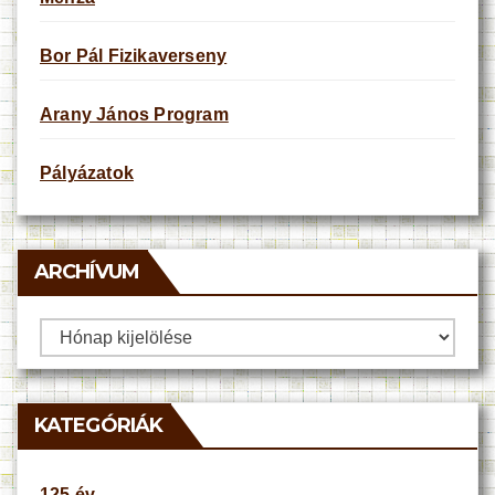
Bor Pál Fizikaverseny
Arany János Program
Pályázatok
ARCHÍVUM
Archívum
KATEGÓRIÁK
125 év