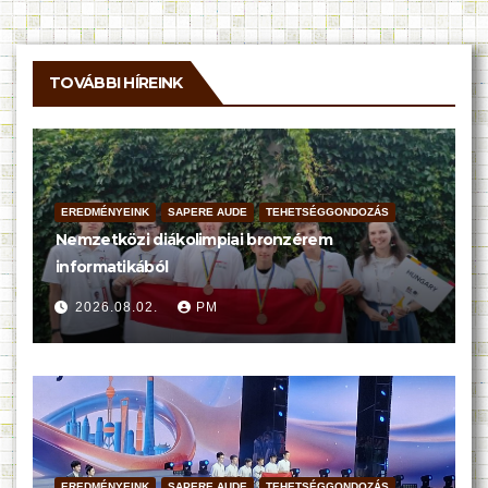
TOVÁBBI HÍREINK
EREDMÉNYEINK
SAPERE AUDE
TEHETSÉGGONDOZÁS
Nemzetközi diákolimpiai bronzérem
informatikából
2026.08.02.
PM
EREDMÉNYEINK
SAPERE AUDE
TEHETSÉGGONDOZÁS