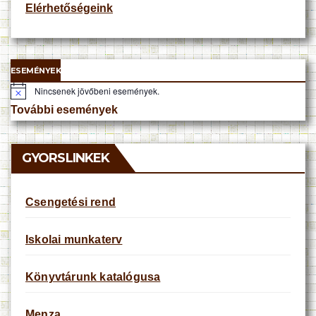
Elérhetőségeink
ESEMÉNYEK
Nincsenek jövőbeni események.
N
o
További események
t
i
c
e
GYORSLINKEK
Csengetési rend
Iskolai munkaterv
Könyvtárunk katalógusa
Menza