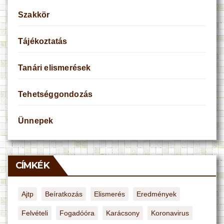
Szakkör
Tájékoztatás
Tanári elismerések
Tehetséggondozás
Ünnepek
CÍMKÉK
Ajtp
Beíratkozás
Elismerés
Eredmények
Felvételi
Fogadóóra
Karácsony
Koronavirus