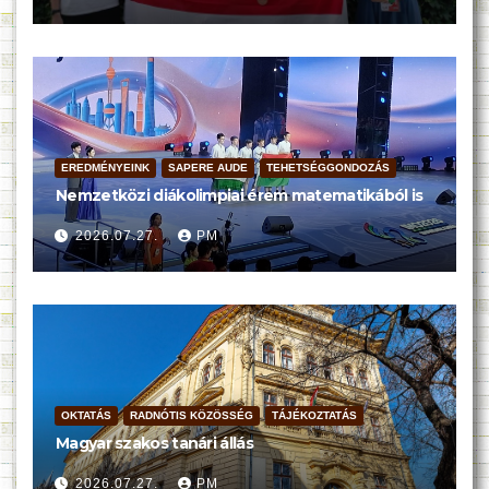
EREDMÉNYEINK
SAPERE AUDE
TEHETSÉGGONDOZÁS
Nemzetközi diákolimpiai érem matematikából is
2026.07.27.
PM
OKTATÁS
RADNÓTIS KÖZÖSSÉG
TÁJÉKOZTATÁS
Magyar szakos tanári állás
2026.07.27.
PM