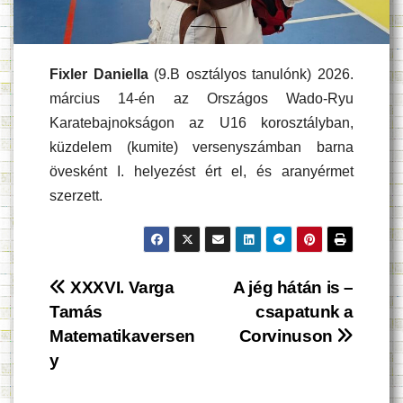
Fixler Daniella
(9.B osztályos tanulónk) 2026.
március 14-én az Országos Wado-Ryu
Karatebajnokságon az U16 korosztályban,
küzdelem (kumite) versenyszámban barna
övesként I. helyezést ért el, és aranyérmet
szerzett.
Bejegyzés
XXXVI. Varga
A jég hátán is –
Tamás
csapatunk a
navigáció
Matematikaversen
Corvinuson
y