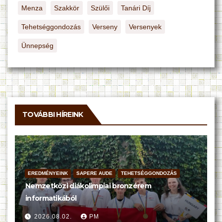
Menza
Szakkör
Szülői
Tanári Díj
Tehetséggondozás
Verseny
Versenyek
Ünnepség
TOVÁBBI HÍREINK
EREDMÉNYEINK
SAPERE AUDE
TEHETSÉGGONDOZÁS
Nemzetközi diákolimpiai bronzérem
informatikából
2026.08.02.
PM