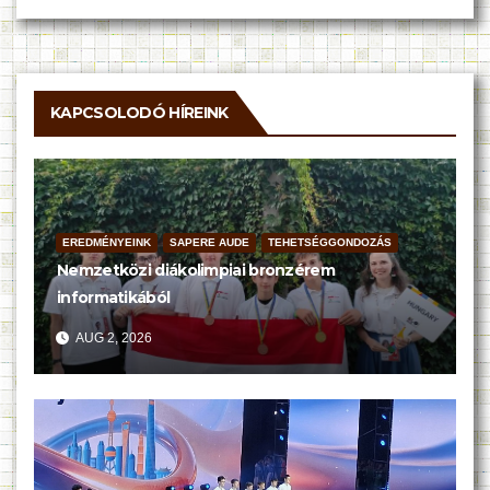
KAPCSOLODÓ HÍREINK
EREDMÉNYEINK
SAPERE AUDE
TEHETSÉGGONDOZÁS
Nemzetközi diákolimpiai bronzérem
informatikából
AUG 2, 2026