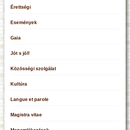
Érettségi
Események
Gaia
Jót s jól!
Közösségi szolgálat
Kultúra
Langue et parole
Magistra vitae