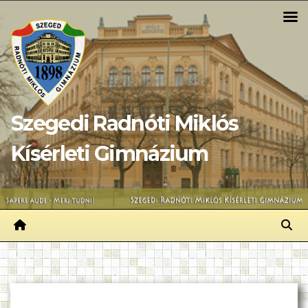
Skip
to
content
Szegedi Radnóti Miklós
Kísérleti Gimnázium