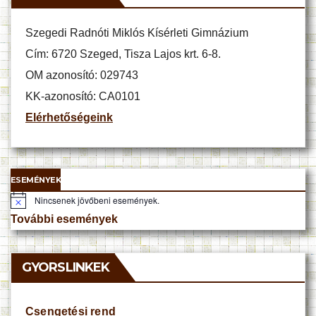
Szegedi Radnóti Miklós Kísérleti Gimnázium
Cím: 6720 Szeged, Tisza Lajos krt. 6-8.
OM azonosító: 029743
KK-azonosító: CA0101
Elérhetőségeink
ESEMÉNYEK
Nincsenek jövőbeni események.
N
o
További események
t
i
c
e
GYORSLINKEK
Csengetési rend