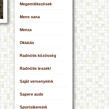
Megemlékezések
Mens sana
Menza
Oktatás
Radnótis közösség
Radnótis leszek!
Saját versenyeink
Sapere aude
Sportsikereink