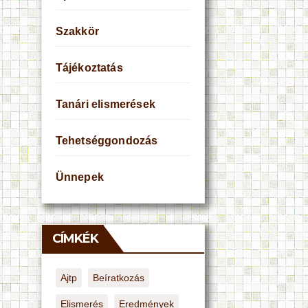
Szakkör
Tájékoztatás
Tanári elismerések
Tehetséggondozás
Ünnepek
CÍMKÉK
Ajtp
Beíratkozás
Elismerés
Eredmények