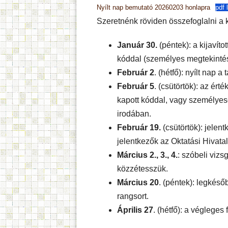
Nyílt nap bemutató 20260203 honlapra
pdf 
Szeretnénk röviden összefoglalni a k
Január 30.
(péntek): a kijavíto
kóddal (személyes megtekintés
Február 2
. (hétfő): nyílt nap a
Február 5
. (csütörtök): az ért
kapott kóddal, vagy személyese
irodában.
Február 19.
(csütörtök): jelent
jelentkezők az Oktatási Hivatal
Március 2., 3., 4.
: szóbeli viz
közzétesszük.
Március 20
. (péntek): legkés
rangsort.
Április 27
. (hétfő): a végleges