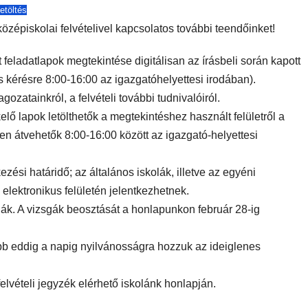
letöltés
özépiskolai felvételivel kapcsolatos további teendőinket!
tt feladatlapok megtekintése digitálisan az írásbeli során kapott
 kérésre 8:00-16:00 az igazgatóhelyettesi irodában).
 tagozatainkról, a felvételi további tudnivalóiról.
ékelő lapok letölthetők a megtekintéshez használt felületről a
n átvehetők 8:00-16:00 között az igazgató-helyettesi
kezési határidő; az általános iskolák, illetve az egyéni
 elektronikus felületén jelentkezhetnek.
sgák. A vizsgák beosztását a honlapunkon február 28-ig
őbb eddig a napig nyilvánosságra hozzuk az ideiglenes
 felvételi jegyzék elérhető iskolánk honlapján.