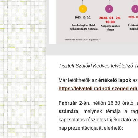
Tisztelt Szülők! Kedves felvételiző 
Már letölthetők az
értékelő lapok
az 
https://felveteli.radnoti-szeged.ed
Február 2
-án, hétfőn 16:30 órától
számára
, melynek témája a tago
kapcsolatos részletes tájékoztató vo
nap prezentációja itt elérhető: