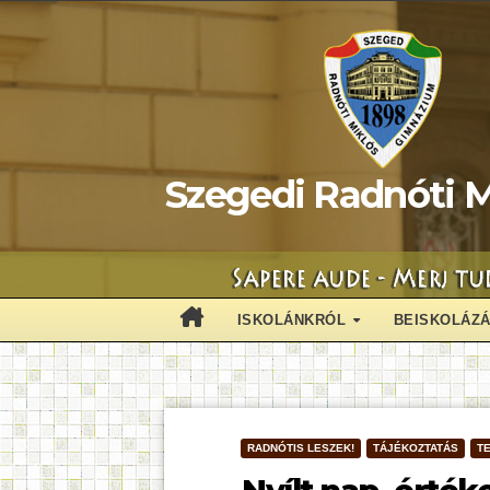
Skip
to
content
Szegedi Radnóti M
ISKOLÁNKRÓL
BEISKOLÁZ
RADNÓTIS LESZEK!
TÁJÉKOZTATÁS
T