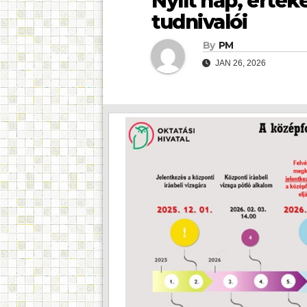
Nyílt nap, értéke
tudnivalói
By
PM
JAN 26, 2026