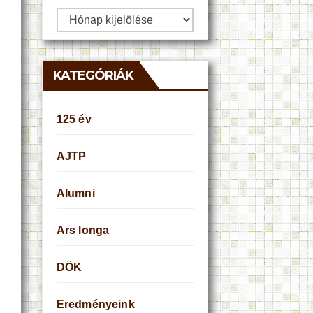
Archívum
KATEGÓRIÁK
125 év
AJTP
Alumni
Ars longa
DÖK
Eredményeink