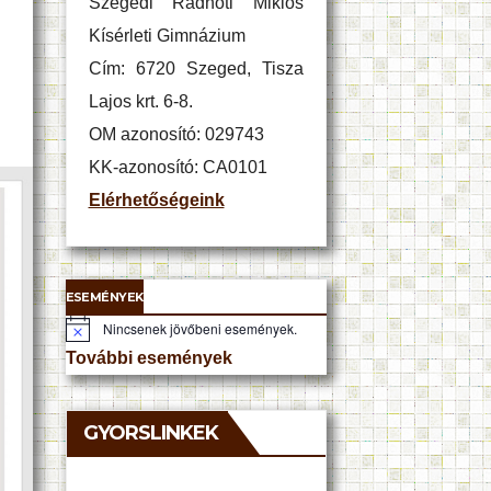
Szegedi Radnóti Miklós
Kísérleti Gimnázium
Cím: 6720 Szeged, Tisza
Lajos krt. 6-8.
OM azonosító: 029743
KK-azonosító: CA0101
Elérhetőségeink
ESEMÉNYEK
Nincsenek jövőbeni események.
N
o
További események
t
i
c
e
GYORSLINKEK