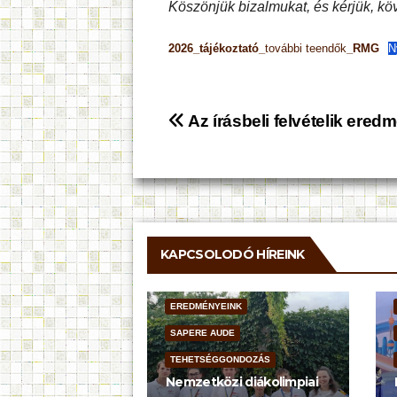
Köszönjük bizalmukat, és kérjük, k
2026_tájékoztató_
további teendők
_RMG
N
Bejegyzés
Az írásbeli felvételik ered
navigáció
KAPCSOLODÓ HÍREINK
EREDMÉNYEINK
SAPERE AUDE
TEHETSÉGGONDOZÁS
Nemzetközi diákolimpiai