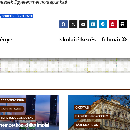
övessék figyelemmel honlapunkat!
yomtatható változat
ménye
Iskolai étkezés – február
EREDMÉNYEINK
OKTATÁS
SAPERE AUDE
RADNÓTIS KÖZÖSSÉG
TEHETSÉGGONDOZÁS
Nemzetközi diákolimpiai
TÁJÉKOZTATÁS