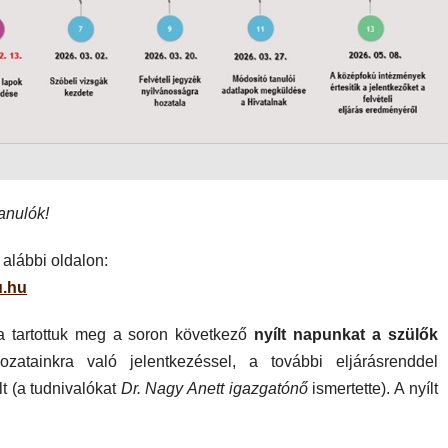
Tanulók!
alábbi oldalon:
u.hu
 a tartottuk meg a soron következő
nyílt napunkat a szülők
zatainkra való jelentkezéssel, a további eljárásrenddel
lt (a tudnivalókat
Dr. Nagy Anett igazgatónő
ismertette). A nyílt