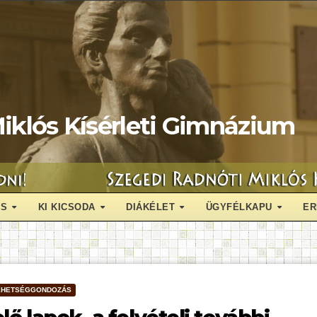
iklós Kísérleti Gimnázium
ÁS
KI KICSODA
DIÁKÉLET
ÜGYFÉLKAPU
ER
EHETSÉGGONDOZÁS