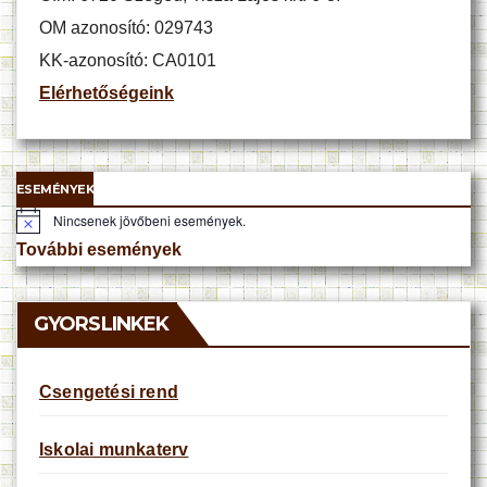
OM azonosító: 029743
KK-azonosító: CA0101
Elérhetőségeink
ESEMÉNYEK
Nincsenek jövőbeni események.
N
o
További események
t
i
c
e
GYORSLINKEK
Csengetési rend
Iskolai munkaterv