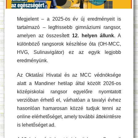
Megjelent – a 2025-ös év új eredményeit is
tartalmazó – legfrissebb gimnáziumi rangsor,
amelyen az összesített
12. helyen állunk
. A
különböző rangsorok készítése óta (OH-MCC,
HVG, Sulinavigátor) ez az egyik legjobb
eredményünk.
Az Oktatási Hivatal és az MCC védnöksége
alatt a Mandiner hetilap által közölt 2026-os
középiskolai rangsor egyelőre nyomtatott
verzióban érhető el, várhatóan a tavalyi évhez
hasonlóan hamarosan közzé tudjuk tenni az
online elérhetőséget, amely további áttekintésre
is lehetőséget ad.