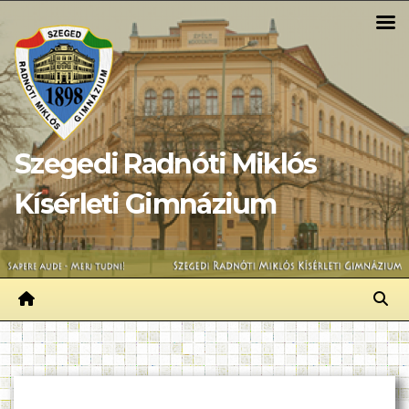
Skip
to
content
Szegedi Radnóti Miklós
Kísérleti Gimnázium