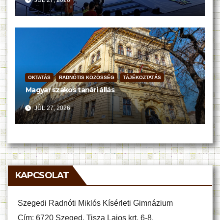
JÚL 27, 2026
OKTATÁS
RADNÓTIS KÖZÖSSÉG
TÁJÉKOZTATÁS
Magyar szakos tanári állás
JÚL 27, 2026
KAPCSOLAT
Szegedi Radnóti Miklós Kísérleti Gimnázium
Cím: 6720 Szeged, Tisza Lajos krt. 6-8.