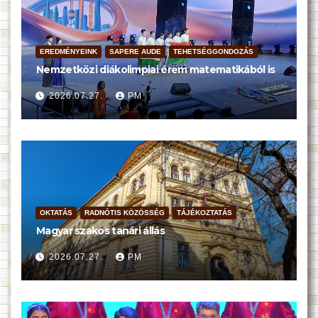
EREDMÉNYEINK
SAPERE AUDE
TEHETSÉGGONDOZÁS
Nemzetközi diákolimpiai érem matematikából is
2026.07.27.
PM
OKTATÁS
RADNÓTIS KÖZÖSSÉG
TÁJÉKOZTATÁS
Magyar szakos tanári állás
2026.07.27.
PM