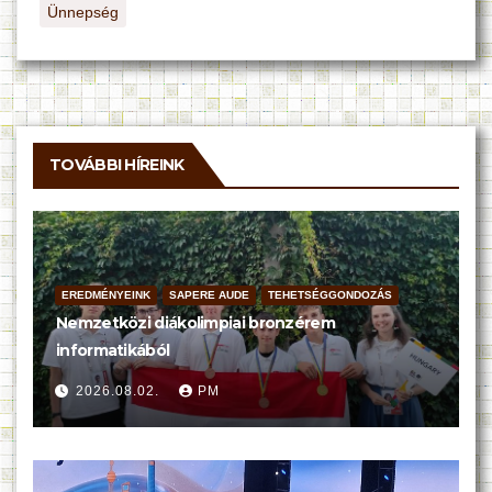
Ünnepség
TOVÁBBI HÍREINK
EREDMÉNYEINK
SAPERE AUDE
TEHETSÉGGONDOZÁS
Nemzetközi diákolimpiai bronzérem
informatikából
2026.08.02.
PM