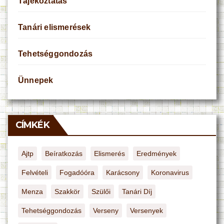
Tájékoztatás
Tanári elismerések
Tehetséggondozás
Ünnepek
CÍMKÉK
Ajtp
Beíratkozás
Elismerés
Eredmények
Felvételi
Fogadóóra
Karácsony
Koronavirus
Menza
Szakkör
Szülői
Tanári Díj
Tehetséggondozás
Verseny
Versenyek