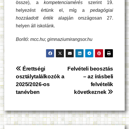
össze), a
kompetenciamérés
szerint 19.
helyezést értünk el, míg a
pedagógiai
hozzáadott érték
alapján országosan 27.
helyen áll iskolánk.
Borító
:
mcc.hu
;
gimnaziumirangsor.hu
Bejegyzés
Érettségi
Felvételi beosztás
osztálytalálkozók a
– az írásbeli
navigáció
2025/2026-os
felvételik
tanévben
következnek