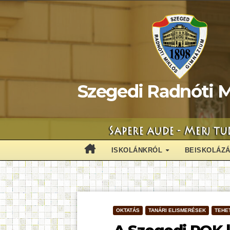
Skip
to
content
Szegedi Radnóti M
ISKOLÁNKRÓL
BEISKOLÁZ
OKTATÁS
TANÁRI ELISMERÉSEK
TEHE