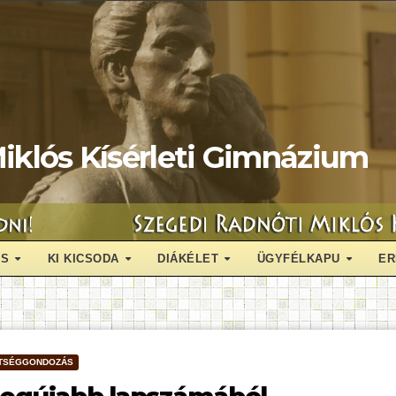
iklós Kísérleti Gimnázium
ÁS
KI KICSODA
DIÁKÉLET
ÜGYFÉLKAPU
ER
TSÉGGONDOZÁS