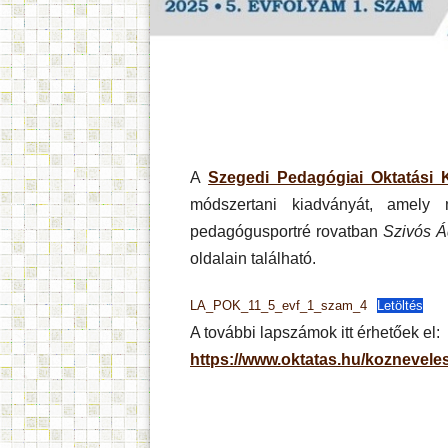
A
Szegedi Pedagógiai Oktatási 
módszertani kiadványát, amely
pedagógusportré rovatban
Szivós Á
oldalain található.
LA_POK_11_5_evf_1_szam_4
Letöltés
A további lapszámok itt érhetőek el:
https://www.oktatas.hu/koznevel