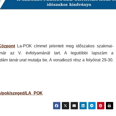
Központ
La-POK címmel jelenteti meg időszakos szakmai-
 már az V. évfolyamánál tart. A legutóbbi lapszám a
dám tanár urat
mutatja be. A vonatkozó rész a folyóirat 29-30.
es/pok/szeged/LA_POK