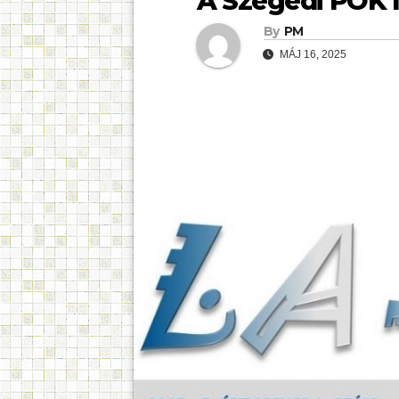
A Szegedi POK 
By
PM
MÁJ 16, 2025