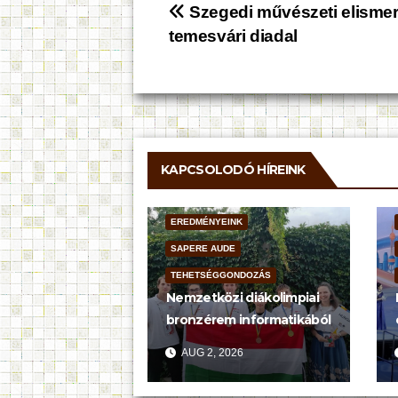
Bejegyzés
Szegedi művészeti elismer
temesvári diadal
navigáció
KAPCSOLODÓ HÍREINK
EREDMÉNYEINK
SAPERE AUDE
TEHETSÉGGONDOZÁS
Nemzetközi diákolimpiai
bronzérem informatikából
AUG 2, 2026