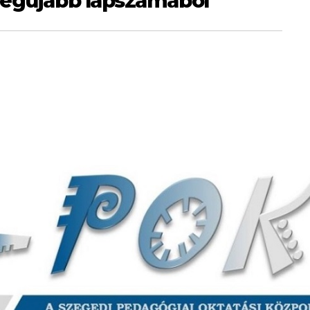
legújabb lapszámából