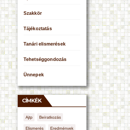
Szakkör
Tájékoztatás
Tanári elismerések
Tehetséggondozás
Ünnepek
CÍMKÉK
Ajtp
Beíratkozás
Elismerés
Eredmények