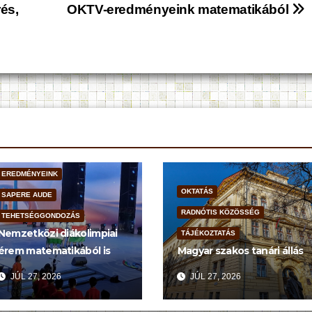
és,
OKTV-eredményeink matematikából
EREDMÉNYEINK
OKTATÁS
SAPERE AUDE
RADNÓTIS KÖZÖSSÉG
TEHETSÉGGONDOZÁS
Nemzetközi diákolimpiai
TÁJÉKOZTATÁS
érem matematikából is
Magyar szakos tanári állás
JÚL 27, 2026
JÚL 27, 2026