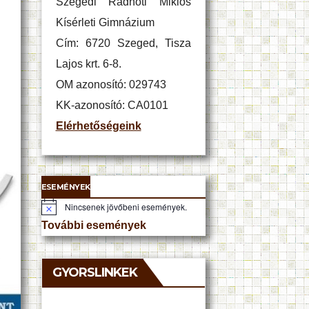
Szegedi Radnóti Miklós
Kísérleti Gimnázium
Cím: 6720 Szeged, Tisza
Lajos krt. 6-8.
OM azonosító: 029743
KK-azonosító: CA0101
Elérhetőségeink
ESEMÉNYEK
Nincsenek jövőbeni események.
N
o
További események
t
i
c
e
GYORSLINKEK