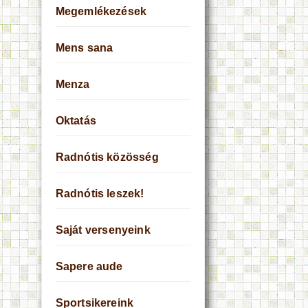
Megemlékezések
Mens sana
Menza
Oktatás
Radnótis közösség
Radnótis leszek!
Saját versenyeink
Sapere aude
Sportsikereink