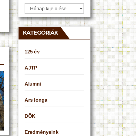
Archívum
KATEGÓRIÁK
125 év
AJTP
Alumni
Ars longa
DÖK
Eredményeink