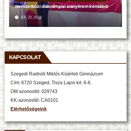
Nemzetközi diákolimpiai aranyérem kémiából
JÚL 22, 2026
KAPCSOLAT
Szegedi Radnóti Miklós Kísérleti Gimnázium
Cím: 6720 Szeged, Tisza Lajos krt. 6-8.
OM azonosító: 029743
KK-azonosító: CA0101
Elérhetőségeink