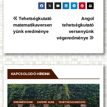
Bejegyzés
Tehetségkutató
Angol
matematikaversen
tehetségkutató
navigáció
yünk eredménye
versenyünk
végeredménye
KAPCSOLODÓ HÍREINK
EREDMÉNYEINK
SAPERE AUDE
TEHETSÉGGONDOZÁS