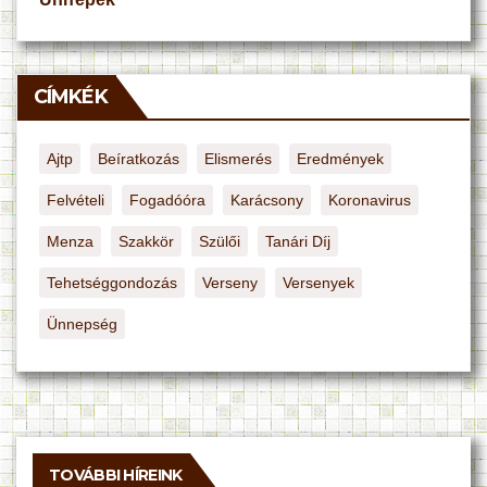
CÍMKÉK
Ajtp
Beíratkozás
Elismerés
Eredmények
Felvételi
Fogadóóra
Karácsony
Koronavirus
Menza
Szakkör
Szülői
Tanári Díj
Tehetséggondozás
Verseny
Versenyek
Ünnepség
TOVÁBBI HÍREINK