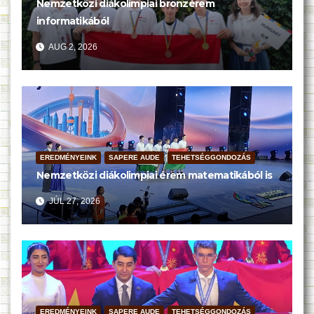
Nemzetközi diákolimpiai bronzérem
informatikából
AUG 2, 2026
EREDMÉNYEINK
SAPERE AUDE
TEHETSÉGGONDOZÁS
Nemzetközi diákolimpiai érem matematikából is
JÚL 27, 2026
EREDMÉNYEINK
SAPERE AUDE
TEHETSÉGGONDOZÁS