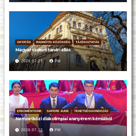
OKTATÁS
RADNÓTIS KÖZÖSSÉG
TÁJÉKOZTATÁS
Magyar szakos tanári állás
2026.07.27.
PM
EREDMÉNYEINK
SAPERE AUDE
TEHETSÉGGONDOZÁS
Nemzetközi diákolimpiai aranyérem kémiából
2026.07.22.
PM