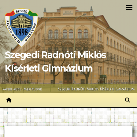
Skip
to
content
Szegedi Radnóti Miklós
Kísérleti Gimnázium