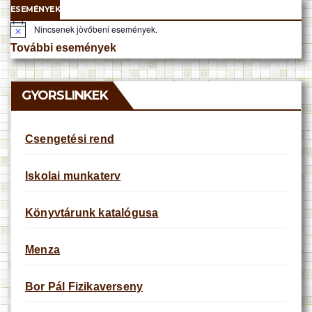
ESEMÉNYEK
Nincsenek jövőbeni események.
N
o
További események
t
i
c
e
GYORSLINKEK
Csengetési rend
Iskolai munkaterv
Könyvtárunk katalógusa
Menza
Bor Pál Fizikaverseny