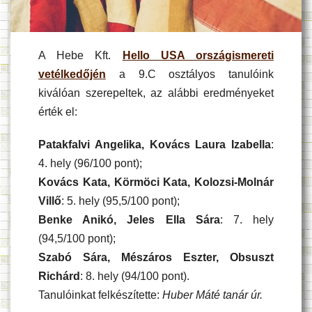
A Hebe Kft.
Hello USA országismereti
vetélkedőjén
a 9.C osztályos tanulóink
kiválóan szerepeltek, az alábbi eredményeket
érték el:
Patakfalvi Angelika, Kovács Laura Izabella
:
4. hely (96/100 pont);
Kovács Kata, Körmöci Kata, Kolozsi-Molnár
Villő
: 5. hely (95,5/100 pont);
Benke Anikó, Jeles Ella Sára
: 7. hely
(94,5/100 pont);
Szabó Sára, Mészáros Eszter, Obsuszt
Richárd
: 8. hely (94/100 pont).
Tanulóinkat felkészítette:
Huber Máté tanár úr.