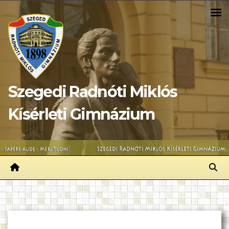
Skip
to
content
Szegedi Radnóti Miklós
Kísérleti Gimnázium