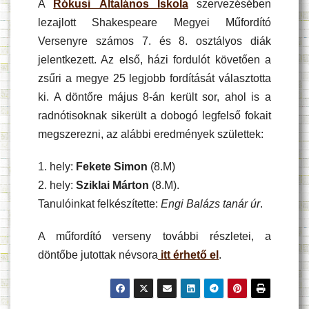
A
Rókusi Általános Iskola
szervezésében
lezajlott Shakespeare Megyei Műfordító
Versenyre számos 7. és 8. osztályos diák
jelentkezett. Az első, házi fordulót követően a
zsűri a megye 25 legjobb fordítását választotta
ki. A döntőre május 8-án került sor, ahol is a
radnótisoknak sikerült a dobogó legfelső fokait
megszerezni, az alábbi eredmények születtek:
1. hely:
Fekete Simon
(8.M)
2. hely:
Sziklai Márton
(8.M).
Tanulóinkat felkészítette:
Engi Balázs tanár úr
.
A műfordító verseny további részletei, a
döntőbe jutottak névsora
itt érhető el
.