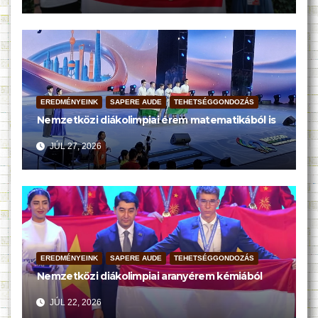
EREDMÉNYEINK
SAPERE AUDE
TEHETSÉGGONDOZÁS
Nemzetközi diákolimpiai érem matematikából is
JÚL 27, 2026
EREDMÉNYEINK
SAPERE AUDE
TEHETSÉGGONDOZÁS
Nemzetközi diákolimpiai aranyérem kémiából
JÚL 22, 2026