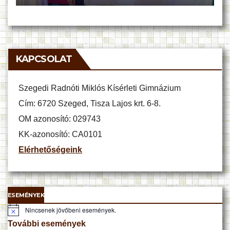
KAPCSOLAT
Szegedi Radnóti Miklós Kísérleti Gimnázium
Cím: 6720 Szeged, Tisza Lajos krt. 6-8.
OM azonosító: 029743
KK-azonosító: CA0101
Elérhetőségeink
ESEMÉNYEK
Nincsenek jövőbeni események.
N
o
További események
t