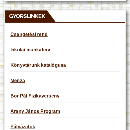
i
c
e
GYORSLINKEK
Csengetési rend
Iskolai munkaterv
Könyvtárunk katalógusa
Menza
Bor Pál Fizikaverseny
Arany János Program
Pályázatok