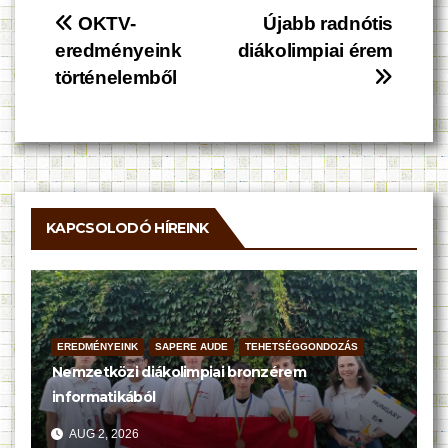
Bejegyzés
OKTV-
Újabb radnótis
eredményeink
diákolimpiai érem
navigáció
történelemből
KAPCSOLODÓ HÍREINK
EREDMÉNYEINK
SAPERE AUDE
TEHETSÉGGONDOZÁS
Nemzetközi diákolimpiai bronzérem
informatikából
AUG 2, 2026