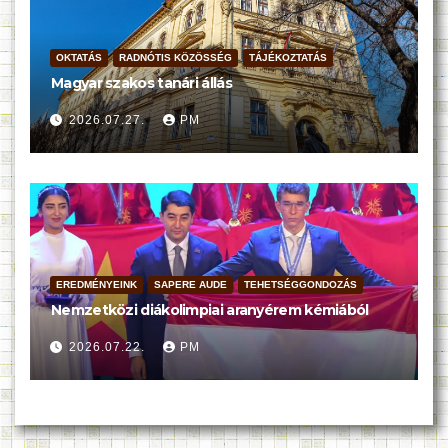
OKTATÁS
RADNÓTIS KÖZÖSSÉG
TÁJÉKOZTATÁS
Magyar szakos tanári állás
2026.07.27.
PM
EREDMÉNYEINK
SAPERE AUDE
TEHETSÉGGONDOZÁS
Nemzetközi diákolimpiai aranyérem kémiából
2026.07.22.
PM