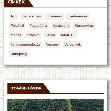
CÍMKÉK
Ajtp
Beíratkozás
Elismerés
Eredmények
Felvételi
Fogadóóra
Karácsony
Koronavirus
Menza
Szakkör
Szülői
Tanári Díj
Tehetséggondozás
Verseny
Versenyek
Ünnepség
TOVÁBBI HÍREINK