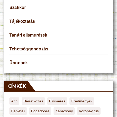
Szakkör
Tájékoztatás
Tanári elismerések
Tehetséggondozás
Ünnepek
CÍMKÉK
Ajtp
Beíratkozás
Elismerés
Eredmények
Felvételi
Fogadóóra
Karácsony
Koronavirus