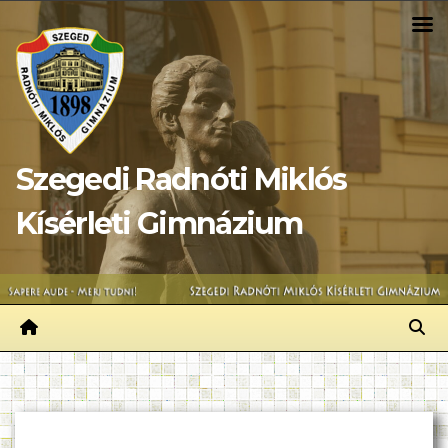
Skip
to
content
Szegedi Radnóti Miklós
Kísérleti Gimnázium