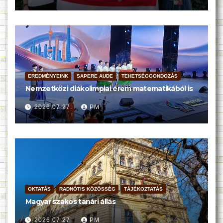
EREDMÉNYEINK
SAPERE AUDE
TEHETSÉGGONDOZÁS
Nemzetközi diákolimpiai érem matematikából is
2026.07.27.
PM
OKTATÁS
RADNÓTIS KÖZÖSSÉG
TÁJÉKOZTATÁS
Magyar szakos tanári állás
2026.07.27.
PM