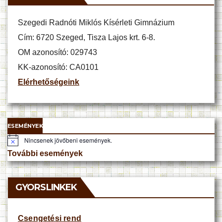
Szegedi Radnóti Miklós Kísérleti Gimnázium
Cím: 6720 Szeged, Tisza Lajos krt. 6-8.
OM azonosító: 029743
KK-azonosító: CA0101
Elérhetőségeink
ESEMÉNYEK
Nincsenek jövőbeni események.
N
o
További események
t
i
c
e
GYORSLINKEK
Csengetési rend