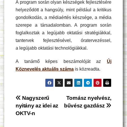
A program során olyan készségek fejlesztésére
helyeződött a hangsúly, mint például a kritikus
gondolkodás, a médiaértés készsége, a média
szerepe a társadalomban. A program során
foglalkoztak a legújabb oktatási stratégiákkal,
tantervek fejlesztésével, óratervezéssel,
a legújabb oktatási technológiákkal.
A tanárnő képes beszámolóját az
Új
Köznevelés aktuális száma
is közreadta.
Bejegyzés
Nagyszerű
Tornász nyelvész,
nyitány az idei az
bűvész gazdász
navigáció
OKTV-n