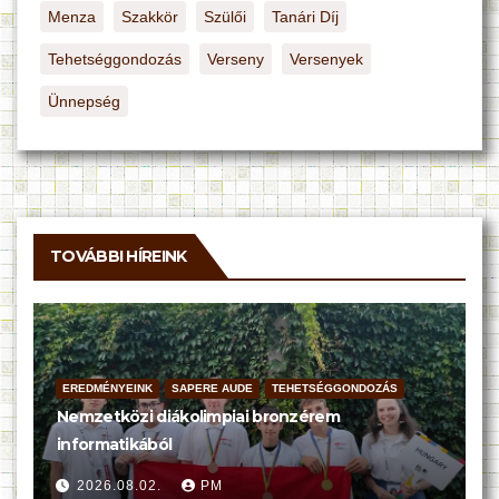
Menza
Szakkör
Szülői
Tanári Díj
Tehetséggondozás
Verseny
Versenyek
Ünnepség
TOVÁBBI HÍREINK
EREDMÉNYEINK
SAPERE AUDE
TEHETSÉGGONDOZÁS
Nemzetközi diákolimpiai bronzérem
informatikából
2026.08.02.
PM