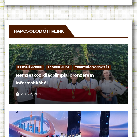
KAPCSOLODÓ HÍREINK
EREDMÉNYEINK
SAPERE AUDE
TEHETSÉGGONDOZÁS
Nemzetközi diákolimpiai bronzérem
informatikából
AUG 2, 2026