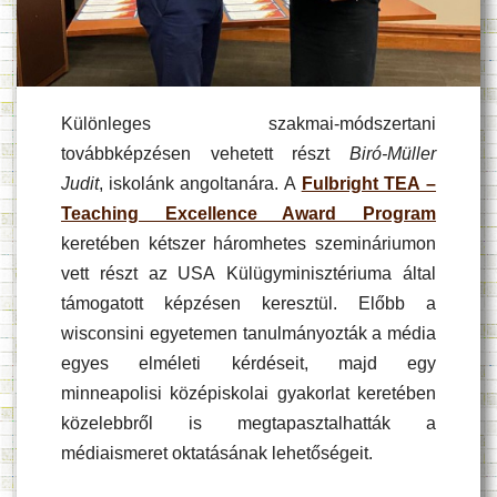
Különleges szakmai-módszertani
továbbképzésen vehetett részt
Biró-Müller
Judit
, iskolánk angoltanára. A
Fulbright TEA –
Teaching Excellence Award Program
keretében kétszer háromhetes szemináriumon
vett részt az USA Külügyminisztériuma által
támogatott képzésen keresztül. Előbb a
wisconsini egyetemen tanulmányozták a média
egyes elméleti kérdéseit, majd egy
minneapolisi középiskolai gyakorlat keretében
közelebbről is megtapasztalhatták a
médiaismeret oktatásának lehetőségeit.