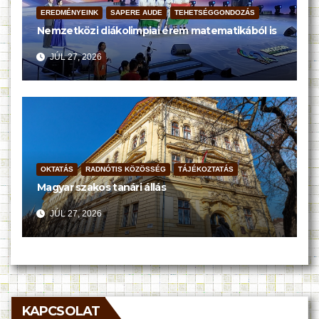
EREDMÉNYEINK
SAPERE AUDE
TEHETSÉGGONDOZÁS
Nemzetközi diákolimpiai érem matematikából is
JÚL 27, 2026
OKTATÁS
RADNÓTIS KÖZÖSSÉG
TÁJÉKOZTATÁS
Magyar szakos tanári állás
JÚL 27, 2026
KAPCSOLAT