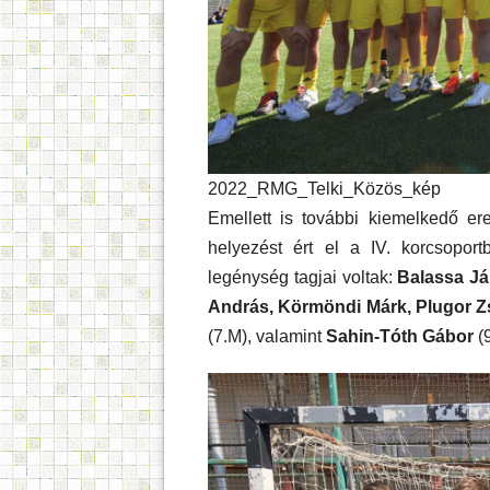
2022_RMG_Telki_Közös_kép
Emellett is további kiemelkedő er
helyezést ért el a IV. korcsoport
legénység tagjai voltak:
Balassa Já
András, Körmöndi Márk, Plugor
(7.M), valamint
Sahin-Tóth Gábor
(9