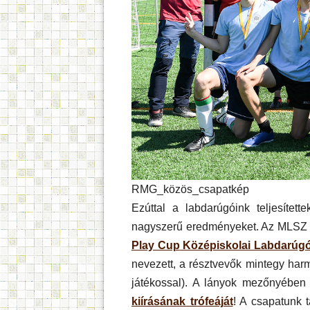
RMG_közös_csapatkép
Ezúttal a labdarúgóink teljesítet
nagyszerű eredményeket. Az MLSZ t
Play Cup
Középiskolai Labdarúg
nevezett, a résztvevők mintegy har
játékossal). A lányok mezőnyében 
kiírásának trófeáját
! A csapatunk t