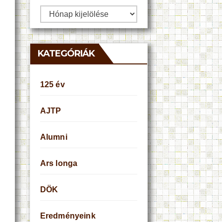
Archívum
KATEGÓRIÁK
125 év
AJTP
Alumni
Ars longa
DÖK
Eredményeink