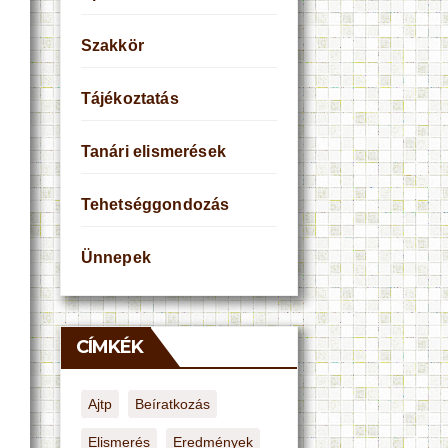
Szakkör
Tájékoztatás
Tanári elismerések
Tehetséggondozás
Ünnepek
CÍMKÉK
Ajtp
Beíratkozás
Elismerés
Eredmények