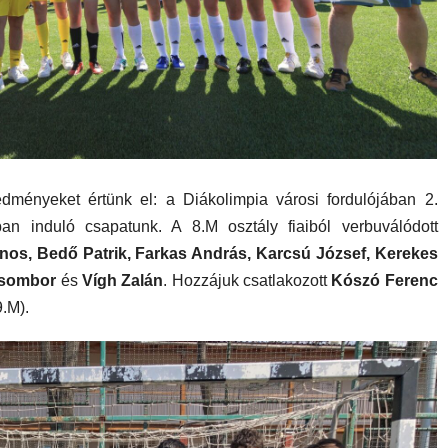
edményeket értünk el: a Diákolimpia városi fordulójában 2.
ban induló csapatunk. A 8.M osztály fiaiból verbuválódott
nos, Bedő Patrik, Farkas András, Karcsú József, Kerekes
 Zsombor
és
Vígh Zalán
. Hozzájuk csatlakozott
Kószó Ferenc
.M).