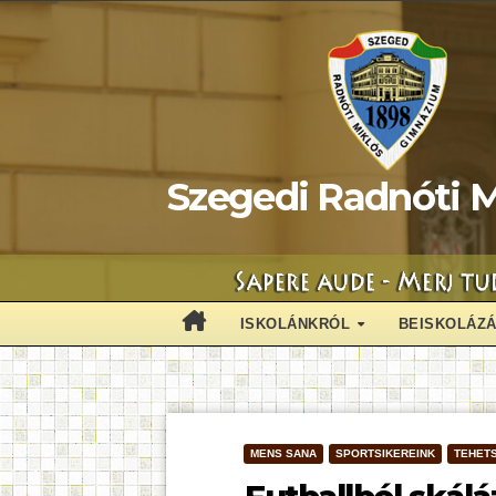
Skip
to
content
Szegedi Radnóti M
ISKOLÁNKRÓL
BEISKOLÁZ
MENS SANA
SPORTSIKEREINK
TEHET