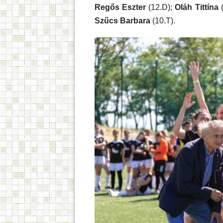
Regős Eszter
(12.D);
Oláh Tittína
(
Szűcs Barbara
(10.T).