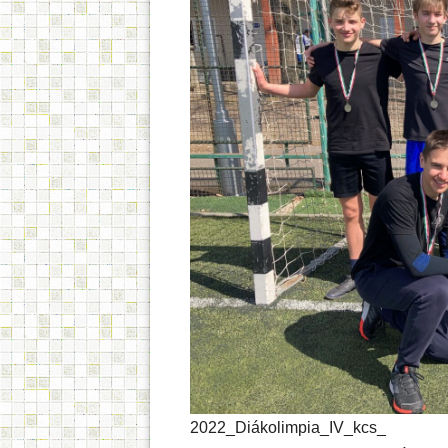
2022_Diákolimpia_IV_kcs_