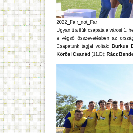
2022_Fair_not_Far
Ugyanitt a fiúk csapata a városi 1. h
a végső összevetésben az országo
Csapatunk tagjai voltak:
Burkus 
Kőrösi Csanád
(11.D);
Rácz Bend