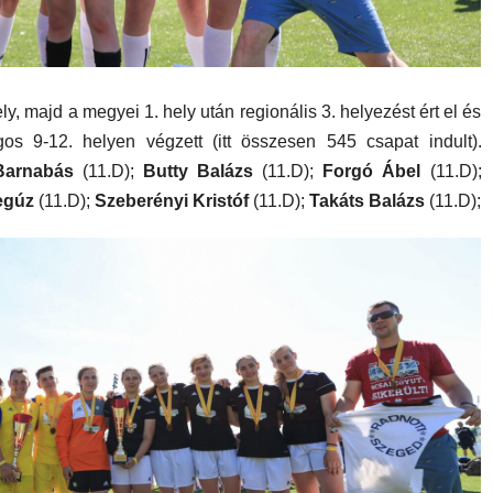
ely, majd a megyei 1. hely után regionális 3. helyezést ért el és
s 9-12. helyen végzett (itt összesen 545 csapat indult).
Barnabás
(11.D);
Butty Balázs
(11.D);
Forgó Ábel
(11.D);
egúz
(11.D);
Szeberényi Kristóf
(11.D);
Takáts Balázs
(11.D);