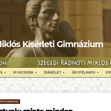
iklós Kísérleti Gimnázium
ÁS
KI KICSODA
DIÁKÉLET
ÜGYFÉLKAPU
ER
SÉGGONDOZÁS