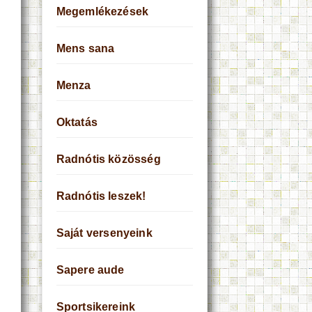
Megemlékezések
Mens sana
Menza
Oktatás
Radnótis közösség
Radnótis leszek!
Saját versenyeink
Sapere aude
Sportsikereink