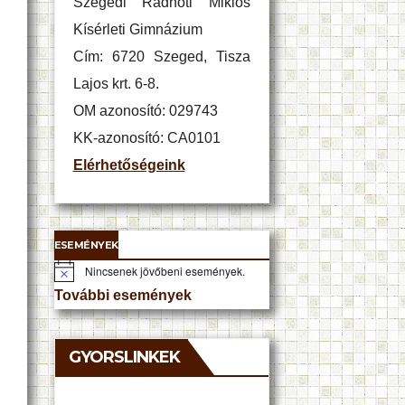
Szegedi Radnóti Miklós
Kísérleti Gimnázium
Cím: 6720 Szeged, Tisza
Lajos krt. 6-8.
OM azonosító: 029743
KK-azonosító: CA0101
Elérhetőségeink
ESEMÉNYEK
Nincsenek jövőbeni események.
N
o
További események
t
i
c
e
GYORSLINKEK