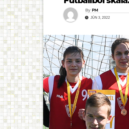
Futballból skál
By
PM
JÚN 3, 2022