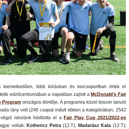
tek kiemelkedően, több kiírásban és korcsoportban értek el
elki edzőcentrumában a napokban zajlott a
McDonald’s Fair
ó Program
országos döntője. A programra közel tízezer tanuló
mada lány volt (240 csapat indult ebben a kategóriában, 2542
végül iskolánk hódította el a
Fair Play Cup 2021/2022-es
agjai voltak:
Kothencz Petra
(12.T);
Madarász Kata
(12.T);