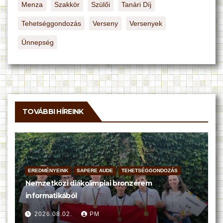
Menza
Szakkör
Szülői
Tanári Díj
Tehetséggondozás
Verseny
Versenyek
Ünnepség
TOVÁBBI HÍREINK
EREDMÉNYEINK
SAPERE AUDE
TEHETSÉGGONDOZÁS
Nemzetközi diákolimpiai bronzérem
informatikából
2026.08.02.
PM