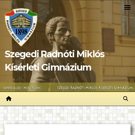
Skip
to
content
Szegedi Radnóti Miklós
Kísérleti Gimnázium