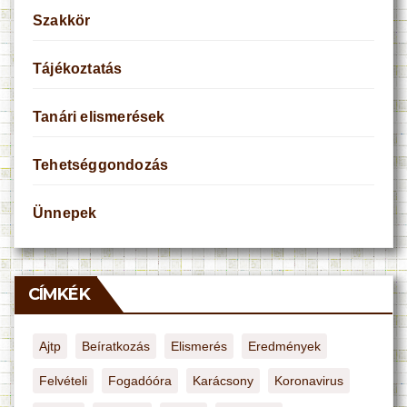
Szakkör
Tájékoztatás
Tanári elismerések
Tehetséggondozás
Ünnepek
CÍMKÉK
Ajtp
Beíratkozás
Elismerés
Eredmények
Felvételi
Fogadóóra
Karácsony
Koronavirus