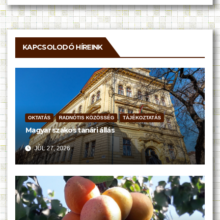
KAPCSOLODÓ HÍREINK
OKTATÁS
RADNÓTIS KÖZÖSSÉG
TÁJÉKOZTATÁS
Magyar szakos tanári állás
JÚL 27, 2026