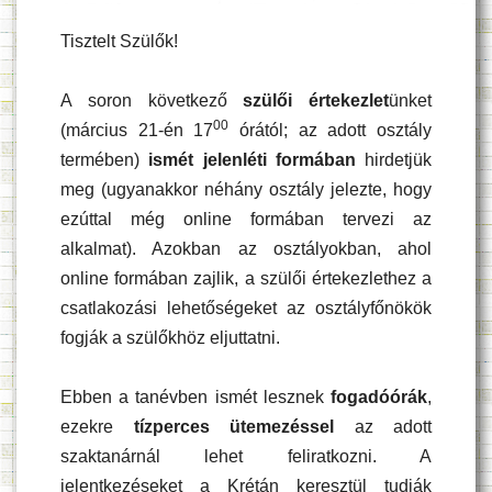
Tisztelt Szülők!
A soron következő
szülői értekezlet
ünket
00
(március 21-én 17
órától; az adott osztály
termében)
ismét jelenléti formában
hirdetjük
meg (ugyanakkor néhány osztály jelezte, hogy
ezúttal még online formában tervezi az
alkalmat). Azokban az osztályokban, ahol
online formában zajlik, a szülői értekezlethez a
csatlakozási lehetőségeket az osztályfőnökök
fogják a szülőkhöz eljuttatni.
Ebben a tanévben ismét lesznek
fogadóórák
,
ezekre
tízperces ütemezéssel
az adott
szaktanárnál lehet feliratkozni. A
jelentkezéseket a Krétán keresztül tudják