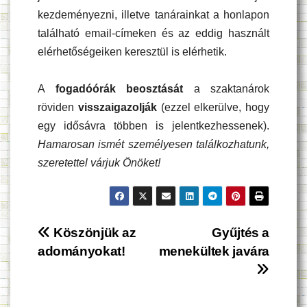
kezdeményezni, illetve tanárainkat a honlapon
található email-címeken és az eddig használt
elérhetőségeiken keresztül is elérhetik.
A
fogadóórák beosztását
a szaktanárok
röviden
visszaigazolják
(ezzel elkerülve, hogy
egy idősávra többen is jelentkezhessenek).
Hamarosan ismét
személyesen
találkozhatunk,
szeretettel várjuk Önöket!
Bejegyzés
Köszönjük az
Gyűjtés a
adományokat!
menekültek javára
navigáció