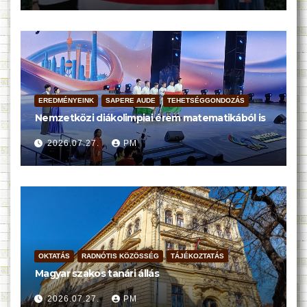
EREDMÉNYEINK
SAPERE AUDE
TEHETSÉGGONDOZÁS
Nemzetközi diákolimpiai érem matematikából is
2026.07.27.
PM
OKTATÁS
RADNÓTIS KÖZÖSSÉG
TÁJÉKOZTATÁS
Magyar szakos tanári állás
2026.07.27.
PM