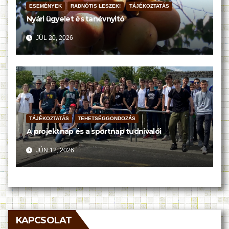
ESEMÉNYEK
RADNÓTIS LESZEK!
TÁJÉKOZTATÁS
Nyári ügyelet és tanévnyitó
JÚL 20, 2026
TÁJÉKOZTATÁS
TEHETSÉGGONDOZÁS
A projektnap és a sportnap tudnivalói
JÚN 12, 2026
KAPCSOLAT