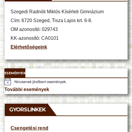
Szegedi Radnóti Miklós Kísérleti Gimnázium
Cím: 6720 Szeged, Tisza Lajos krt. 6-8.
OM azonosító: 029743
KK-azonosító: CA0101
Elérhetőségeink
ESEMÉNYEK
Nincsenek jövőbeni események.
N
o
További események
t
i
c
e
GYORSLINKEK
Csengetési rend