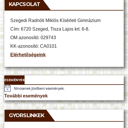
KAPCSOLAT
Szegedi Radnóti Miklós Kísérleti Gimnázium
Cím: 6720 Szeged, Tisza Lajos krt. 6-8.
OM azonosító: 029743
KK-azonosító: CA0101
Elérhetőségeink
ESEMÉNYEK
Nincsenek jövőbeni események.
N
o
További események
t
i
c
e
GYORSLINKEK