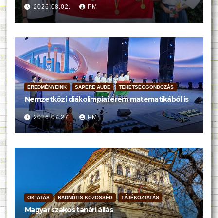
2026.08.02.
PM
EREDMÉNYEINK
SAPERE AUDE
TEHETSÉGGONDOZÁS
Nemzetközi diákolimpiai érem matematikából is
2026.07.27.
PM
OKTATÁS
RADNÓTIS KÖZÖSSÉG
TÁJÉKOZTATÁS
Magyar szakos tanári állás