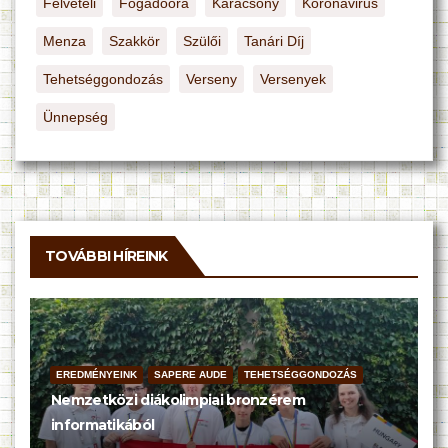
Felvételi
Fogadóóra
Karácsony
Koronavirus
Menza
Szakkör
Szülői
Tanári Díj
Tehetséggondozás
Verseny
Versenyek
Ünnepség
TOVÁBBI HÍREINK
EREDMÉNYEINK
SAPERE AUDE
TEHETSÉGGONDOZÁS
Nemzetközi diákolimpiai bronzérem
informatikából