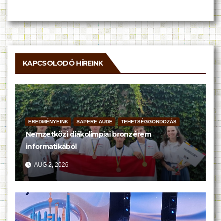
KAPCSOLODÓ HÍREINK
EREDMÉNYEINK
SAPERE AUDE
TEHETSÉGGONDOZÁS
Nemzetközi diákolimpiai bronzérem
informatikából
AUG 2, 2026