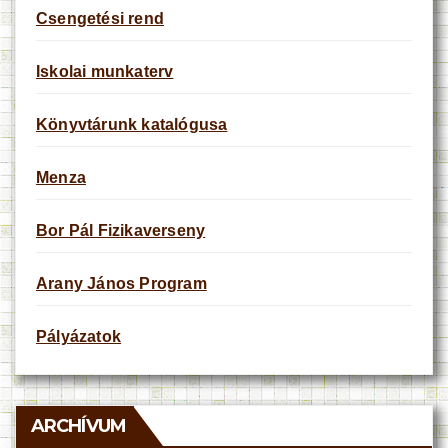
Csengetési rend
Iskolai munkaterv
Könyvtárunk katalógusa
Menza
Bor Pál Fizikaverseny
Arany János Program
Pályázatok
ARCHÍVUM