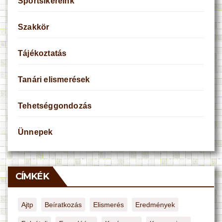
Sportsikereink
Szakkör
Tájékoztatás
Tanári elismerések
Tehetséggondozás
Ünnepek
CÍMKÉK
Ajtp
Beíratkozás
Elismerés
Eredmények