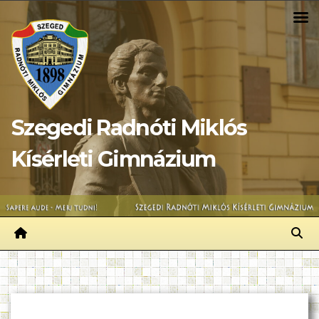
Skip
to
content
Szegedi Radnóti Miklós
Kísérleti Gimnázium