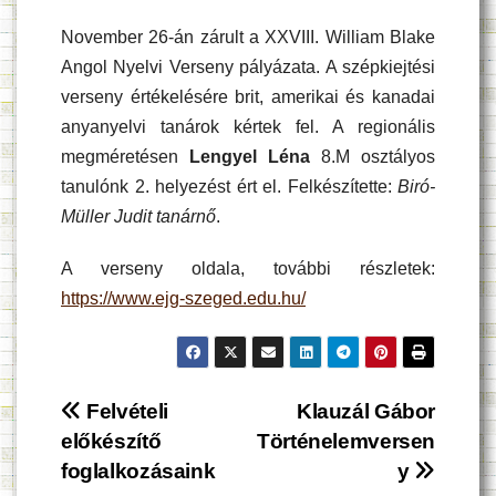
November 26-án zárult a XXVIII. William Blake
Angol Nyelvi Verseny pályázata. A szépkiejtési
verseny értékelésére brit, amerikai és kanadai
anyanyelvi tanárok kértek fel. A regionális
megméretésen
Lengyel Léna
8.M osztályos
tanulónk 2. helyezést ért el. Felkészítette:
Biró-
Müller Judit tanárnő
.
A verseny oldala, további részletek:
https://www.ejg-szeged.edu.hu/
Bejegyzés
Felvételi
Klauzál Gábor
előkészítő
Történelemversen
navigáció
foglalkozásaink
y