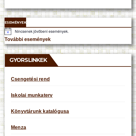
ESEMÉNYEK
Nincsenek jövőbeni események.
N
o
További események
t
i
c
e
GYORSLINKEK
Csengetési rend
Iskolai munkaterv
Könyvtárunk katalógusa
Menza