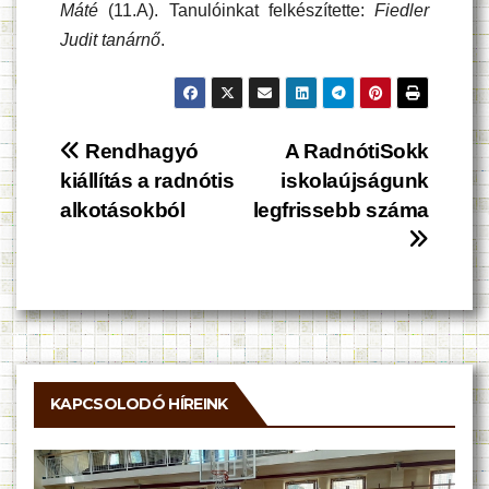
Máté
(11.A). Tanulóinkat felkészítette:
Fiedler
Judit tanárnő
.
Bejegyzés
Rendhagyó
A RadnótiSokk
kiállítás a radnótis
iskolaújságunk
navigáció
alkotásokból
legfrissebb száma
KAPCSOLODÓ HÍREINK