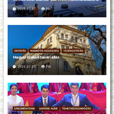
2026.07.27.
PM
OKTATÁS
RADNÓTIS KÖZÖSSÉG
TÁJÉKOZTATÁS
Magyar szakos tanári állás
2026.07.27.
PM
EREDMÉNYEINK
SAPERE AUDE
TEHETSÉGGONDOZÁS