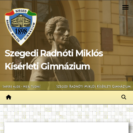
Skip
to
content
Szegedi Radnóti Miklós
Kísérleti Gimnázium