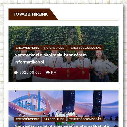
TOVÁBBI HÍREINK
EREDMÉNYEINK
SAPERE AUDE
TEHETSÉGGONDOZÁS
Nemzetközi diákolimpiai bronzérem
informatikából
2026.08.02.
PM
EREDMÉNYEINK
SAPERE AUDE
TEHETSÉGGONDOZÁS
Nemzetközi diákolimpiai érem matematikából is