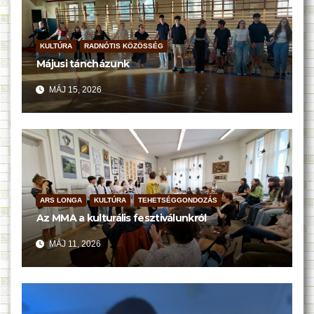
KULTÚRA
RADNÓTIS KÖZÖSSÉG
Májusi táncházunk
MÁJ 15, 2026
ARS LONGA
KULTÚRA
TEHETSÉGGONDOZÁS
Az MMA a kulturális fesztiválunkról
MÁJ 11, 2026