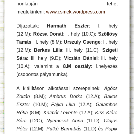
honlapján lehet
megtekinteni:
www.csmek.wordpress.com
Díjazottak:
Harmath Eszter
: I. hely
(12.M);
Rózsa Donát
: I. hely (10.C);
Szőllősy
Tamás
: II. hely (8.M);
Urszuly Csenge
: II. hely
(12.M);
Berkes Lilla
: III. hely (11.C);
Szigeti
Sára
: III. hely (9.D);
Viczián Dániel
: III. hely
(10.A); valamint a
8.M osztály
: I.helyezés
(csoportos pályamunka).
A kiállításon alkotással szerepelnek:
Agócs
Zoltán
(8.M);
Ambrus Dorka
(12.A);
Bakos
Eszter
(10.M);
Fajka Lilla
(12.A);
Galambos
Réka
(8.M);
Kalmár Levente
(12.A);
Kiss Klára
Sára
(12C);
Nyemcsok Anna
(11.D);
Olajos
Péter
(12.M),
Patkó Barnabás
(11.D) és
Popik