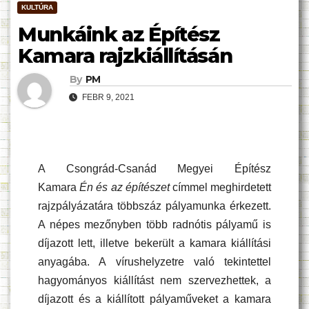
KULTÚRA
Munkáink az Építész
Kamara rajzkiállításán
By
PM
FEBR 9, 2021
A Csongrád-Csanád Megyei Építész
Kamara
Én és az építészet
címmel meghirdetett
rajzpályázatára többszáz pályamunka érkezett.
A népes mezőnyben több radnótis pályamű is
díjazott lett, illetve bekerült a kamara kiállítási
anyagába. A vírushelyzetre való tekintettel
hagyományos kiállítást nem szervezhettek, a
díjazott és a kiállított pályaműveket a kamara