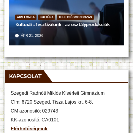
ARS LONGA
KULTÚRA
TEHETSÉGGONDOZÁS
Kulturális fesztiválunk – az osztályprodukciók
ÁPR 21, 2026
KAPCSOLAT
Szegedi Radnóti Miklós Kísérleti Gimnázium
Cím: 6720 Szeged, Tisza Lajos krt. 6-8.
OM azonosító: 029743
KK-azonosító: CA0101
Elérhetőségeink