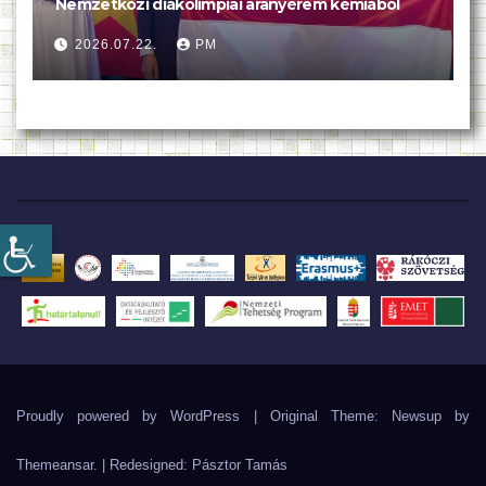
Nemzetközi diákolimpiai aranyérem kémiából
2026.07.22.
PM
Proudly powered by WordPress
|
Original Theme: Newsup by
Themeansar
. | Redesigned:
Pásztor Tamás