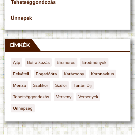
Tehetséggondozás
Ünnepek
CÍMKÉK
Ajtp
Beíratkozás
Elismerés
Eredmények
Felvételi
Fogadóóra
Karácsony
Koronavirus
Menza
Szakkör
Szülői
Tanári Díj
Tehetséggondozás
Verseny
Versenyek
Ünnepség