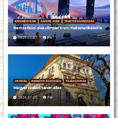
EREDMÉNYEINK
SAPERE AUDE
TEHETSÉGGONDOZÁS
Nemzetközi diákolimpiai érem matematikából is
2026.07.27.
PM
OKTATÁS
RADNÓTIS KÖZÖSSÉG
TÁJÉKOZTATÁS
Magyar szakos tanári állás
2026.07.27.
PM