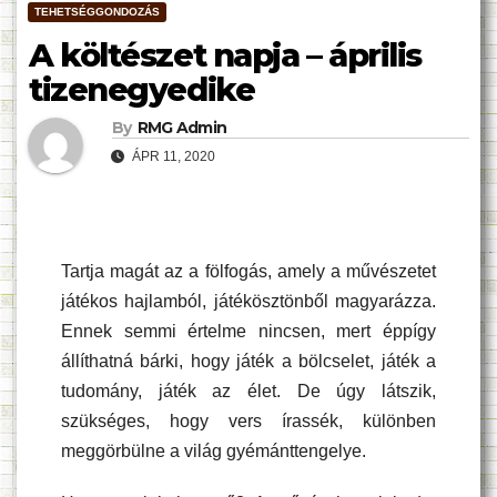
TEHETSÉGGONDOZÁS
A költészet napja – április
tizenegyedike
By
RMG Admin
ÁPR 11, 2020
Tartja magát az a fölfogás, amely a művészetet
játékos hajlamból, játékösztönből magyarázza.
Ennek semmi értelme nincsen, mert éppígy
állíthatná bárki, hogy játék a bölcselet, játék a
tudomány, játék az élet. De úgy látszik,
szükséges, hogy vers írassék, különben
meggörbülne a világ gyémánttengelye.