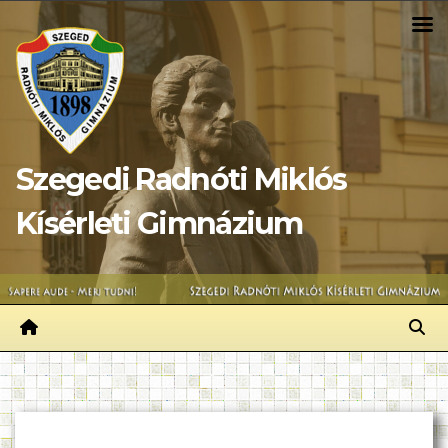
Skip
to
content
Szegedi Radnóti Miklós
Kísérleti Gimnázium