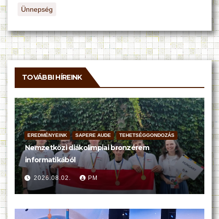
Ünnepség
TOVÁBBI HÍREINK
EREDMÉNYEINK
SAPERE AUDE
TEHETSÉGGONDOZÁS
Nemzetközi diákolimpiai bronzérem
informatikából
2026.08.02.
PM