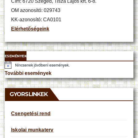
Cím: 6720 Szeged, Tisza Lajos krt. 6-8.
OM azonosító: 029743
KK-azonosító: CA0101
Elérhetőségeink
ESEMÉNYEK
Nincsenek jövőbeni események.
N
o
További események
t
i
c
e
GYORSLINKEK
Csengetési rend
Iskolai munkaterv