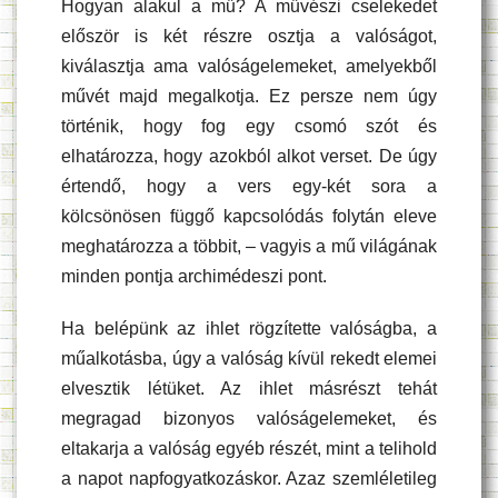
Hogyan alakul a mű? A művészi cselekedet
először is két részre osztja a valóságot,
kiválasztja ama valóságelemeket, amelyekből
művét majd megalkotja. Ez persze nem úgy
történik, hogy fog egy csomó szót és
elhatározza, hogy azokból alkot verset. De úgy
értendő, hogy a vers egy-két sora a
kölcsönösen függő kapcsolódás folytán eleve
meghatározza a többit, – vagyis a mű világának
minden pontja archimédeszi pont.
Ha belépünk az ihlet rögzítette valóságba, a
műalkotásba, úgy a valóság kívül rekedt elemei
elvesztik létüket. Az ihlet másrészt tehát
megragad bizonyos valóságelemeket, és
eltakarja a valóság egyéb részét, mint a telihold
a napot napfogyatkozáskor. Azaz szemléletileg