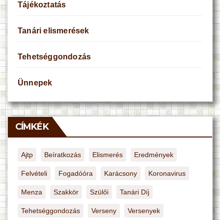
Tájékoztatás
Tanári elismerések
Tehetséggondozás
Ünnepek
CÍMKÉK
Ajtp
Beíratkozás
Elismerés
Eredmények
Felvételi
Fogadóóra
Karácsony
Koronavirus
Menza
Szakkör
Szülői
Tanári Díj
Tehetséggondozás
Verseny
Versenyek