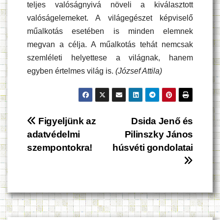
teljes valóságnyivá növeli a kiválasztott
valóságelemeket. A világegészet képviselő
műalkotás esetében is minden elemnek
megvan a célja. A műalkotás tehát nemcsak
szemléleti helyettese a világnak, hanem
egyben értelmes világ is.
(József Attila)
Bejegyzés
Figyeljünk az
Dsida Jenő és
adatvédelmi
Pilinszky János
navigáció
szempontokra!
húsvéti gondolatai