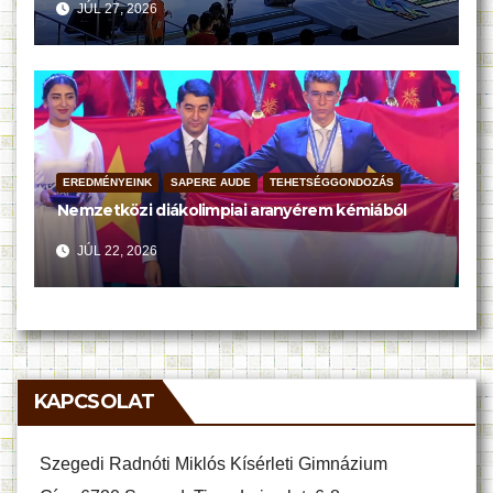
JÚL 27, 2026
EREDMÉNYEINK
SAPERE AUDE
TEHETSÉGGONDOZÁS
Nemzetközi diákolimpiai aranyérem kémiából
JÚL 22, 2026
KAPCSOLAT
Szegedi Radnóti Miklós Kísérleti Gimnázium