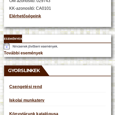
OM azonosító: 029743
KK-azonosító: CA0101
Elérhetőségeink
ESEMÉNYEK
Nincsenek jövőbeni események.
N
o
További események
t
i
c
e
GYORSLINKEK
Csengetési rend
Iskolai munkaterv
Könyvtárunk katalógusa