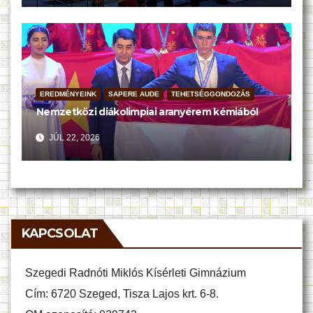
EREDMÉNYEINK
SAPERE AUDE
TEHETSÉGGONDOZÁS
Nemzetközi diákolimpiai aranyérem kémiából
JÚL 22, 2026
KAPCSOLAT
Szegedi Radnóti Miklós Kísérleti Gimnázium
Cím: 6720 Szeged, Tisza Lajos krt. 6-8.