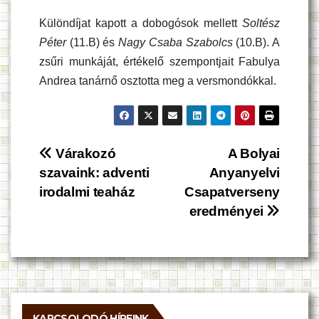
Különdíjat kapott a dobogósok mellett
Soltész
Péter
(11.B) és
Nagy Csaba Szabolcs
(10.B). A
zsűri munkáját, értékelő szempontjait Fabulya
Andrea tanárnő osztotta meg a versmondókkal.
Bejegyzés
Várakozó
A Bolyai
szavaink: adventi
Anyanyelvi
navigáció
irodalmi teaház
Csapatverseny
eredményei
KAPCSOLODÓ HÍREINK