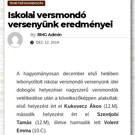
TEHETSÉGGONDOZÁS
Iskolai versmondó
versenyünk eredményei
By
RMG Admin
DEC 12, 2019
A hagyományosan december első hetében
lebonyolított iskolai versmondó versenyünk idei
dobogós helyezései nagyszerű versmondók
vetélkedése után a következőképpen alakultak:
első helyezést ért el
Kukovecz Ákos
(12.M).
második helyezést ért el
Szentjobi
Tamás
(12.M), illetve harmadik lett
Volent
Emma
(10.C).