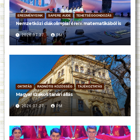
EREDMÉNYEINK
SAPERE AUDE
TEHETSÉGGONDOZÁS
Nemzetközi diákolimpiai érem matematikából is
2026.07.27.
PM
OKTATÁS
RADNÓTIS KÖZÖSSÉG
TÁJÉKOZTATÁS
Magyar szakos tanári állás
2026.07.27.
PM