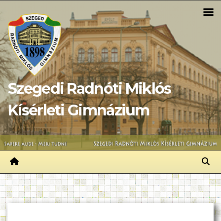
Skip
to
content
Szegedi Radnóti Miklós
Kísérleti Gimnázium