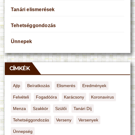
Tanári elismerések
Tehetséggondozás
Ünnepek
CÍMKÉK
Ajtp
Beíratkozás
Elismerés
Eredmények
Felvételi
Fogadóóra
Karácsony
Koronavirus
Menza
Szakkör
Szülői
Tanári Díj
Tehetséggondozás
Verseny
Versenyek
Ünnepség