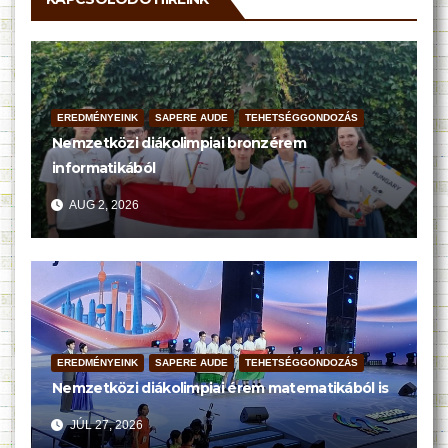
EREDMÉNYEINK
SAPERE AUDE
TEHETSÉGGONDOZÁS
Nemzetközi diákolimpiai bronzérem
informatikából
AUG 2, 2026
EREDMÉNYEINK
SAPERE AUDE
TEHETSÉGGONDOZÁS
Nemzetközi diákolimpiai érem matematikából is
JÚL 27, 2026