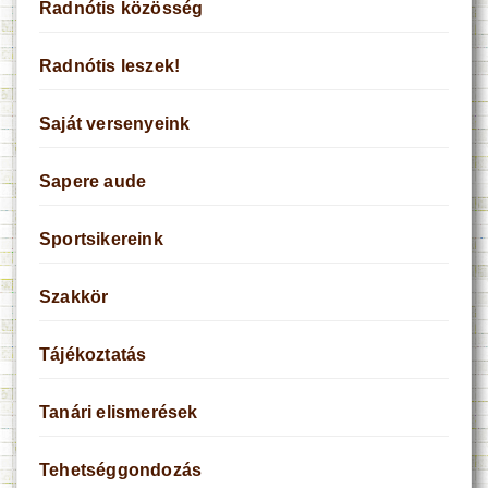
Radnótis közösség
Radnótis leszek!
Saját versenyeink
Sapere aude
Sportsikereink
Szakkör
Tájékoztatás
Tanári elismerések
Tehetséggondozás