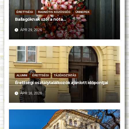
ÉRETTSÉGI
RADNÓTIS KÖZÖSSÉG
ÜNNEPEK
Ballagóknak szól a nóta…
ÁPR 29, 2026
ALUMNI
ÉRETTSÉGI
TÁJÉKOZTATÁS
Érettségi osztálytalálkozók ajánlott időpontjai
ÁPR 16, 2026