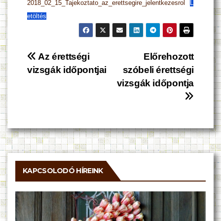
2018_02_15_Tajekoztato_az_erettsegire_jelentkezesrol
L
etöltés
Bejegyzés
Az érettségi
Előrehozott
vizsgák időpontjai
szóbeli érettségi
navigáció
vizsgák időpontja
KAPCSOLODÓ HÍREINK