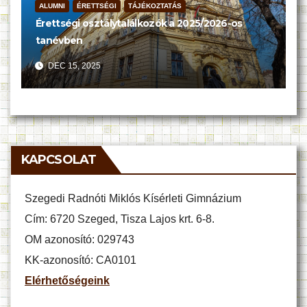
ALUMNI
ÉRETTSÉGI
TÁJÉKOZTATÁS
Érettségi osztálytalálkozók a 2025/2026-os
tanévben
DEC 15, 2025
KAPCSOLAT
Szegedi Radnóti Miklós Kísérleti Gimnázium
Cím: 6720 Szeged, Tisza Lajos krt. 6-8.
OM azonosító: 029743
KK-azonosító: CA0101
Elérhetőségeink