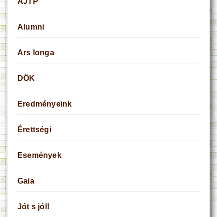
AJTP
Alumni
Ars longa
DÖK
Eredményeink
Érettségi
Események
Gaia
Jót s jól!