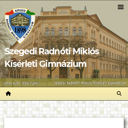
Skip
to
content
Szegedi Radnóti Miklós
Kísérleti Gimnázium