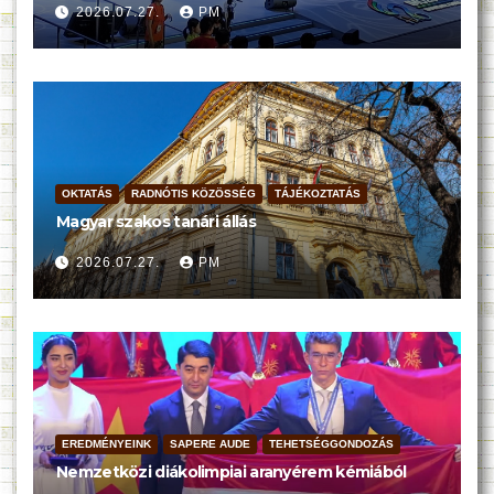
2026.07.27.
PM
OKTATÁS
RADNÓTIS KÖZÖSSÉG
TÁJÉKOZTATÁS
Magyar szakos tanári állás
2026.07.27.
PM
EREDMÉNYEINK
SAPERE AUDE
TEHETSÉGGONDOZÁS
Nemzetközi diákolimpiai aranyérem kémiából