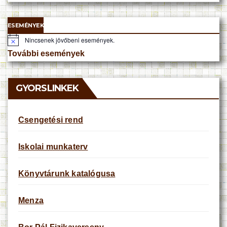
ESEMÉNYEK
Nincsenek jövőbeni események.
N
o
További események
t
i
c
e
GYORSLINKEK
Csengetési rend
Iskolai munkaterv
Könyvtárunk katalógusa
Menza