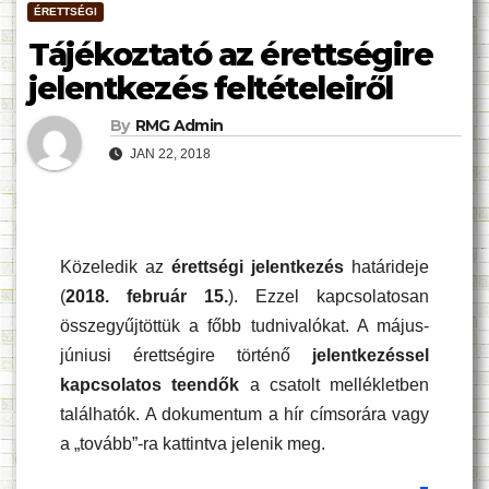
ÉRETTSÉGI
Tájékoztató az érettségire
jelentkezés feltételeiről
By
RMG Admin
JAN 22, 2018
Közeledik az
érettségi jelentkezés
határideje
(
2018. február 15.
). Ezzel kapcsolatosan
összegyűjtöttük a főbb tudnivalókat. A május-
júniusi érettségire történő
jelentkezéssel
kapcsolatos teendők
a csatolt mellékletben
találhatók. A dokumentum a hír címsorára vagy
a „tovább”-ra kattintva jelenik meg.