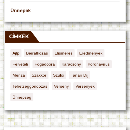
Ünnepek
CÍMKÉK
Ajtp
Beíratkozás
Elismerés
Eredmények
Felvételi
Fogadóóra
Karácsony
Koronavirus
Menza
Szakkör
Szülői
Tanári Díj
Tehetséggondozás
Verseny
Versenyek
Ünnepség