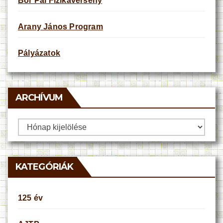
Bor Pál Fizikaverseny
Arany János Program
Pályázatok
ARCHÍVUM
Archívum
KATEGÓRIÁK
125 év