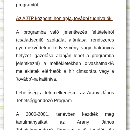
programtól.
Az AJTP központi honlapja, további tudnivalók.
A programba való jelentkezés feltételeiről
(családsegítő szolgálat ajánlása, rendszeres
gyermekvédelmi kedvezmény vagy hátrányos
helyzet igazolása alapján lehet a programba
jelentkezni) a mellékletekben olvashatnak!A
mellékletek elérhetők a hír címsorára vagy a
‘tovább’-ra kattintva.
Lehetőség a felemelkedésre: az Arany János
Tehetséggondozó Program
A 2000-2001. tanévben kezdték meg
tanulmányaikat az Arany János
Tehetséggondozó Program első tanulói. Az