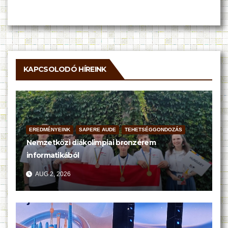
KAPCSOLODÓ HÍREINK
EREDMÉNYEINK
SAPERE AUDE
TEHETSÉGGONDOZÁS
Nemzetközi diákolimpiai bronzérem
informatikából
AUG 2, 2026