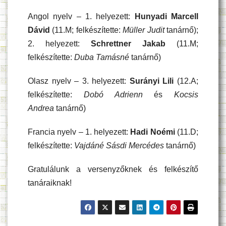
Angol nyelv – 1. helyezett:
Hunyadi Marcell
Dávid
(11.M; felkészítette:
Müller Judit
tanárnő);
2. helyezett:
Schrettner Jakab
(11.M;
felkészítette:
Duba Tamásné
tanárnő)
Olasz nyelv – 3. helyezett:
Surányi Lili
(12.A;
felkészítette:
Dobó Adrienn
és
Kocsis
Andrea
tanárnő)
Francia nyelv – 1. helyezett:
Hadi Noémi
(11.D;
felkészítette:
Vajdáné Sásdi Mercédes
tanárnő)
Gratulálunk a versenyzőknek és felkészítő
tanáraiknak!