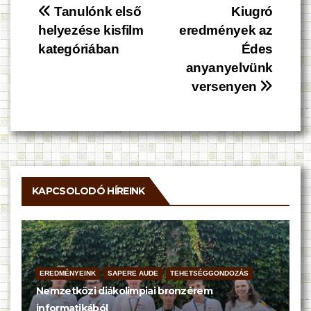
Bejegyzés
Tanulónk első
Kiugró
helyezése kisfilm
eredmények az
navigáció
kategóriában
Édes
anyanyelvünk
versenyen
KAPCSOLODÓ HÍREINK
EREDMÉNYEINK
SAPERE AUDE
TEHETSÉGGONDOZÁS
Nemzetközi diákolimpiai bronzérem
informatikából