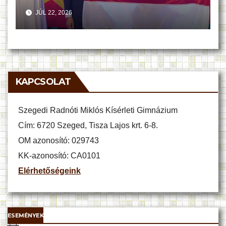
JÚL 22, 2026
KAPCSOLAT
Szegedi Radnóti Miklós Kísérleti Gimnázium
Cím: 6720 Szeged, Tisza Lajos krt. 6-8.
OM azonosító: 029743
KK-azonosító: CA0101
Elérhetőségeink
ESEMÉNYEK