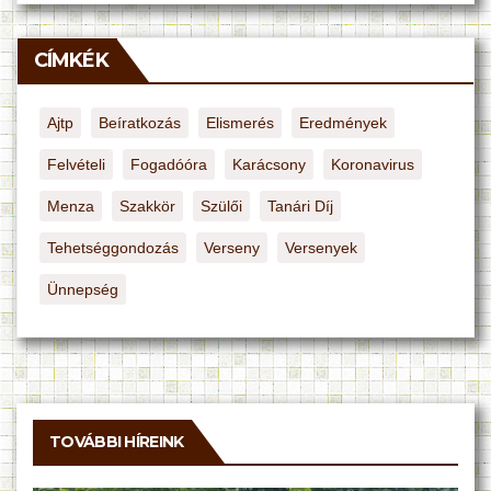
CÍMKÉK
Ajtp
Beíratkozás
Elismerés
Eredmények
Felvételi
Fogadóóra
Karácsony
Koronavirus
Menza
Szakkör
Szülői
Tanári Díj
Tehetséggondozás
Verseny
Versenyek
Ünnepség
TOVÁBBI HÍREINK