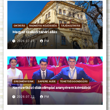
OKTATÁS
RADNÓTIS KÖZÖSSÉG
TÁJÉKOZTATÁS
Magyar szakos tanári állás
2026.07.27.
PM
EREDMÉNYEINK
SAPERE AUDE
TEHETSÉGGONDOZÁS
Nemzetközi diákolimpiai aranyérem kémiából
2026.07.22.
PM