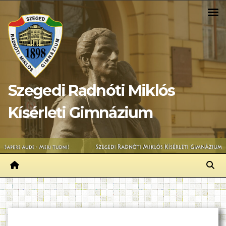
Skip
to
content
Szegedi Radnóti Miklós
Kísérleti Gimnázium