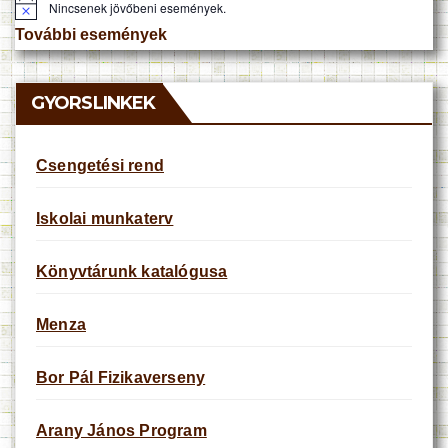
Nincsenek jövőbeni események.
N
o
További események
t
i
c
e
GYORSLINKEK
Csengetési rend
Iskolai munkaterv
Könyvtárunk katalógusa
Menza
Bor Pál Fizikaverseny
Arany János Program