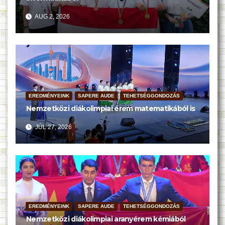
AUG 2, 2026
EREDMÉNYEINK
SAPERE AUDE
TEHETSÉGGONDOZÁS
Nemzetközi diákolimpiai érem matematikából is
JÚL 27, 2026
EREDMÉNYEINK
SAPERE AUDE
TEHETSÉGGONDOZÁS
Nemzetközi diákolimpiai aranyérem kémiából